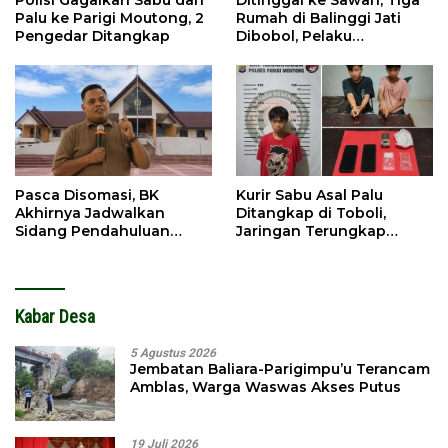
Polisi Gagalkan Sabu dari
Ditinggal ke Sawah, Tiga
Palu ke Parigi Moutong, 2
Rumah di Balinggi Jati
Pengedar Ditangkap
Dibobol, Pelaku
Ditangkap Dini Hari
Pasca Disomasi, BK
Kurir Sabu Asal Palu
Akhirnya Jadwalkan
Ditangkap di Toboli,
Sidang Pendahuluan
Jaringan Terungkap
Terhadap Selpina
Hingga Ampibabo
Kabar Desa
5 Agustus 2026
Jembatan Baliara-Parigimpu’u Terancam
Amblas, Warga Waswas Akses Putus
19 Juli 2026