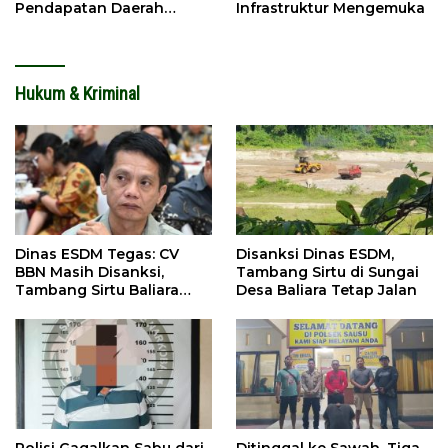
Pendapatan Daerah
Infrastruktur Mengemuka
Meningkat
Hukum & Kriminal
Dinas ESDM Tegas: CV
Disanksi Dinas ESDM,
BBN Masih Disanksi,
Tambang Sirtu di Sungai
Tambang Sirtu Baliara
Desa Baliara Tetap Jalan
Dilarang Beroperasi