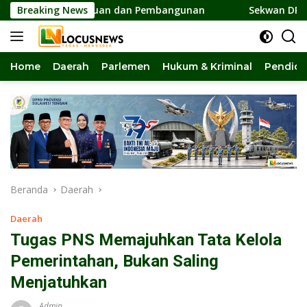
Langsung
r Persatuan dan Pembangunan
Breaking News
Sekwan DPRD Sulteng Jadi
ke
konten
Home
Daerah
Parlemen
Hukum & Kriminal
Pendidi
Beranda
Daerah
Daerah
Tugas PNS Memajuhkan Tata Kelola
Pemerintahan, Bukan Saling
Menjatuhkan
Admin