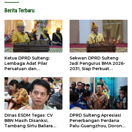
Berita Terbaru
Ketua DPRD Sulteng:
Sekwan DPRD Sulteng
Lembaga Adat Pilar
Jadi Pengurus BMA 2026-
Persatuan dan
2031, Siap Perkuat
Pembangunan
Pelestarian Adat
Dinas ESDM Tegas: CV
DPRD Sulteng Apresiasi
BBN Masih Disanksi,
Penerbangan Perdana
Tambang Sirtu Baliara
Palu-Guangzhou, Dorong
Dilarang Beroperasi
Investasi