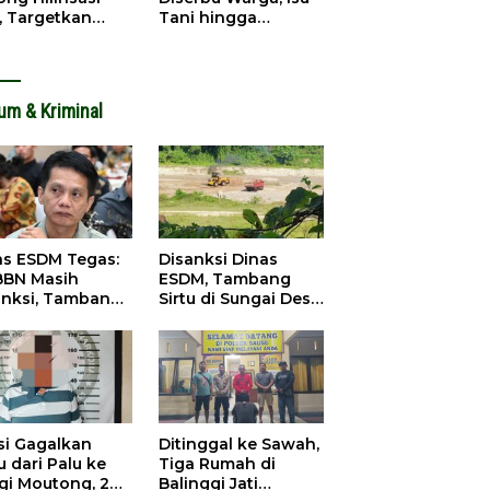
, Targetkan
Tani hingga
dapatan Daerah
Infrastruktur
ingkat
Mengemuka
um & Kriminal
as ESDM Tegas:
Disanksi Dinas
BBN Masih
ESDM, Tambang
anksi, Tambang
Sirtu di Sungai Desa
u Baliara
Baliara Tetap Jalan
arang Beroperasi
si Gagalkan
Ditinggal ke Sawah,
 dari Palu ke
Tiga Rumah di
igi Moutong, 2
Balinggi Jati