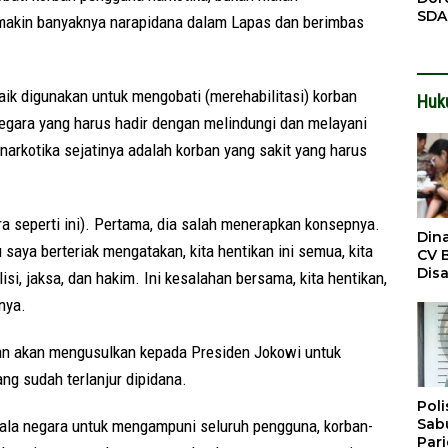
SDA
makin banyaknya narapidana dalam Lapas dan berimbas
Pen
Men
aik digunakan untuk mengobati (merehabilitasi) korban
Huk
egara yang harus hadir dengan melindungi dan melayani
arkotika sejatinya adalah korban yang sakit yang harus
 seperti ini). Pertama, dia salah menerapkan konsepnya.
Din
saya berteriak mengatakan, kita hentikan ini semua, kita
CV 
Dis
lisi, jaksa, dan hakim. Ini kesalahan bersama, kita hentikan,
Sirt
snya.
Dil
akan akan mengusulkan kepada Presiden Jokowi untuk
g sudah terlanjur dipidana.
Poli
Sabu
ala negara untuk mengampuni seluruh pengguna, korban-
Par