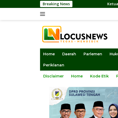
Langsung
Breaking News
Ketua DPRD Sulteng: Lembag
ke
konten
Home
Daerah
Parlemen
Huk
Periklanan
Disclaimer
Home
Kode Etik