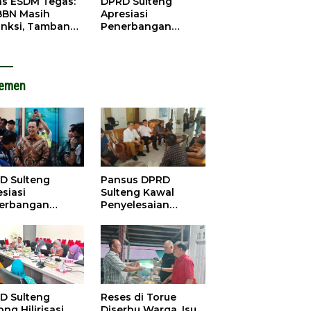
as ESDM Tegas:
DPRD Sulteng
BBN Masih
Apresiasi
anksi, Tambang
Penerbangan
u Baliara
Perdana Palu-
arang Beroperasi
Guangzhou, Dorong
Investasi
lemen
D Sulteng
Pansus DPRD
siasi
Sulteng Kawal
erbangan
Penyelesaian
dana Palu-
Konflik Agraria
ngzhou, Dorong
Sawit di Tolitoli
stasi
D Sulteng
Reses di Torue
ng Hilirisasi
Diserbu Warga, Isu