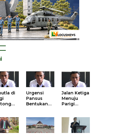
i
utla di
Urgensi
Jalan Ketiga
gi
Pansus
Menuju
tong
Bentukan
Parigi
atan
DPRD dalam
Moutong
is atas
Mengurai
yang Lebih
tangan
Kisruh
Beradab
 Kelola
Pengusulan
gasi
52 Titik