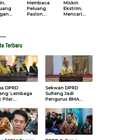
cana
WPR di
in,
Membaca
Miskin
Parigi
juang
Peluang
Ekstrim,
Moutong.
gan
Paslon
Mencari
al Doa,
Bupati
Solusi di
ir Saat
Parimo
Pilkada
antikan
Yang Akan
Parigi
k Motor
‘Berlayar’ di
Moutong
ut
Pilkada
2024
ta Terbaru
2024
ua DPRD
Sekwan DPRD
teng: Lembaga
Sulteng Jadi
 Pilar
Pengurus BMA
satuan dan
2026-2031, Siap
bangunan
Perkuat Pelestarian
Adat