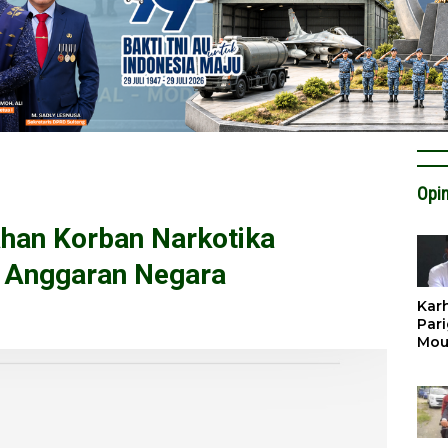
Opin
han Korban Narkotika
 Anggaran Negara
Karh
Pari
Mou
Cat
Krit
Tan
Tata
Miti