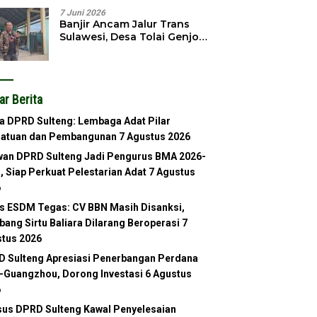
7 Juni 2026
Banjir Ancam Jalur Trans
Sulawesi, Desa Tolai Genjot
Normalisasi Sungai
ar Berita
a DPRD Sulteng: Lembaga Adat Pilar
satuan dan Pembangunan
7 Agustus 2026
an DPRD Sulteng Jadi Pengurus BMA 2026-
, Siap Perkuat Pelestarian Adat
7 Agustus
6
s ESDM Tegas: CV BBN Masih Disanksi,
ang Sirtu Baliara Dilarang Beroperasi
7
tus 2026
 Sulteng Apresiasi Penerbangan Perdana
-Guangzhou, Dorong Investasi
6 Agustus
6
us DPRD Sulteng Kawal Penyelesaian