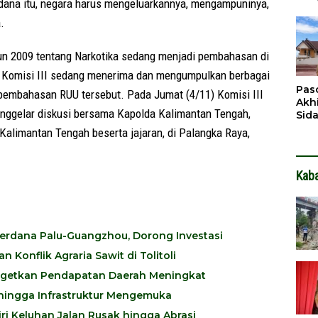
pidana itu, negara harus mengeluarkannya, mengampuninya,
Pen
Dit
.
un 2009 tentang Narkotika sedang menjadi pembahasan di
ut, Komisi III sedang menerima dan mengumpulkan berbagai
Pas
pembahasan RUU tersebut. Pada Jumat (4/11) Komisi III
Akh
ggelar diskusi bersama Kapolda Kalimantan Tengah,
Sid
Pen
alimantan Tengah beserta jajaran, di Palangka Raya,
Ter
Kab
erdana Palu-Guangzhou, Dorong Investasi
Konflik Agraria Sawit di Tolitoli
Targetkan Pendapatan Daerah Meningkat
i hingga Infrastruktur Mengemuka
ri Keluhan Jalan Rusak hingga Abrasi