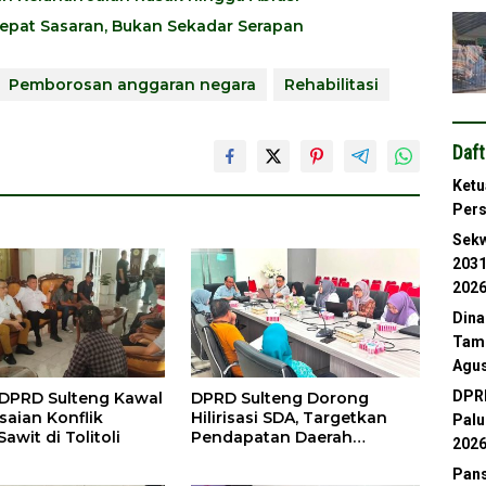
epat Sasaran, Bukan Sekadar Serapan
Pemborosan anggaran negara
Rehabilitasi
Daft
Ketu
Per
Sekw
2031
202
Dina
Tamb
Agus
DPRD
DPRD Sulteng Kawal
DPRD Sulteng Dorong
saian Konflik
Hilirisasi SDA, Targetkan
Palu
Sawit di Tolitoli
Pendapatan Daerah
202
Meningkat
Pans