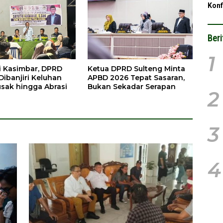
Konf
Beri
1
i Kasimbar, DPRD
Ketua DPRD Sulteng Minta
Dibanjiri Keluhan
APBD 2026 Tepat Sasaran,
usak hingga Abrasi
Bukan Sekadar Serapan
2
3
4