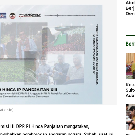
Ben
Abd
Ber
Den
Mod
Had
Pel
Nai
But
Beri
Ket
Sul
Adat
Per
Pem
t.or.id)
i III DPR RI Hinca Panjaitan mengatakan,
nyebabkan pemborosan anggaran negara. Sebab, saat ini