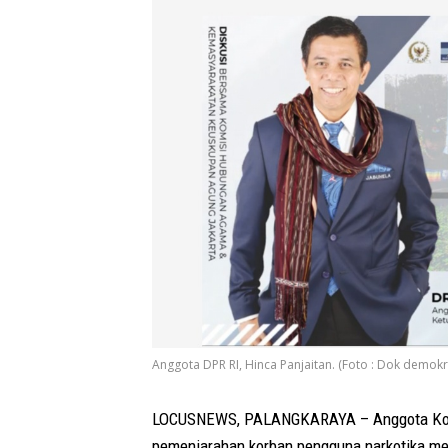
Anggota DPR RI, Hinca Panjaitan. (Foto : Dok demokra
LOCUSNEWS, PALANGKARAYA – Anggota Komis
pemenjarahan korban pengguna narkotika me