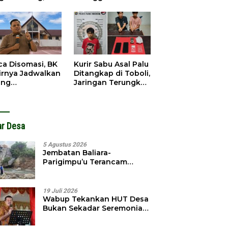
gedar
Dibobol, Pelaku
angkap
Ditangkap Dini Hari
ca Disomasi, BK
Kurir Sabu Asal Palu
irnya Jadwalkan
Ditangkap di Toboli,
ang
Jaringan Terungkap
dahuluan
Hingga Ampibabo
hadap Selpina
ar Desa
5 Agustus 2026
Jembatan Baliara-
Parigimpu’u Terancam
Amblas, Warga Waswas
Akses Putus
19 Juli 2026
Wabup Tekankan HUT Desa
Bukan Sekadar Seremonial,
Tapi Evaluasi Pembangunan