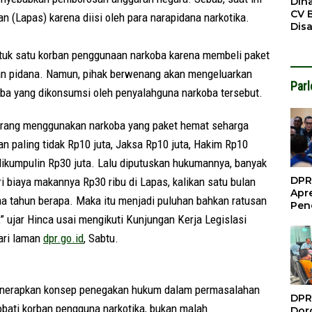
Din
CV 
 (Lapas) karena diisi oleh para narapidana narkotika.
Dis
Sirt
Dil
tuk satu korban penggunaan narkoba karena membeli paket
an pidana. Namun, pihak berwenang akan mengeluarkan
Par
ba yang dikonsumsi oleh penyalahguna narkoba tersebut.
eorang menggunakan narkoba yang paket hemat seharga
n paling tidak Rp10 juta, Jaksa Rp10 juta, Hakim Rp10
 dikumpulin Rp30 juta. Lalu diputuskan hukumannya, banyak
DPR
ri biaya makannya Rp30 ribu di Lapas, kalikan satu bulan
Apre
ima tahun berapa. Maka itu menjadi puluhan bahkan ratusan
Pen
Per
,” ujar Hinca usai mengikuti Kunjungan Kerja Legislasi
Gua
dari laman
dpr.go.id
, Sabtu.
Inve
enerapkan konsep penegakan hukum dalam permasalahan
DPR
obati korban pengguna narkotika, bukan malah
Doro