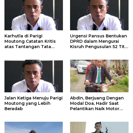
Karhutla di Parigi
Urgensi Pansus Bentukan
Moutong Catatan Kritis
DPRD dalam Mengurai
atas Tantangan Tata
Kisruh Pengusulan 52 Titik
Kelola Mitigasi Bencana
WPR di Parigi Moutong.
Jalan Ketiga Menuju Parigi
Abdin, Berjuang Dengan
Moutong yang Lebih
Modal Doa, Hadir Saat
Beradab
Pelantikan Naik Motor
Butut