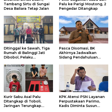
Tambang Sirtu di Sungai
Palu ke Parigi Moutong, 2
Desa Baliara Tetap Jalan
Pengedar Ditangkap
Ditinggal ke Sawah, Tiga
Pasca Disomasi, BK
Rumah di Balinggi Jati
Akhirnya Jadwalkan
Dibobol, Pelaku
Sidang Pendahuluan
Ditangkap Dini Hari
Terhadap Selpina
Kurir Sabu Asal Palu
KPK Atensi PSN Layanan
Ditangkap di Toboli,
Perpustakaan Parimo,
Jaringan Terungkap
Kadis Diminta Susun
Hingga Ampibabo
Laporan