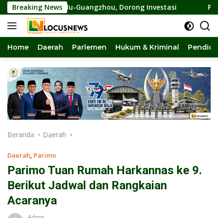
Langsung
rdana Palu-Guangzhou, Dorong Investasi
Breaking News
Pansus DPRD S
ke
konten
Home
Daerah
Parlemen
Hukum & Kriminal
Pendidi
Beranda
Daerah
Daerah
,
Parimo
Parimo Tuan Rumah Harkannas ke 9.
Berikut Jadwal dan Rangkaian
Acaranya
Admin