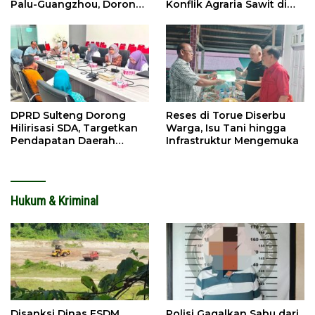
Palu-Guangzhou, Dorong
Konflik Agraria Sawit di
Investasi
Tolitoli
DPRD Sulteng Dorong
Reses di Torue Diserbu
Hilirisasi SDA, Targetkan
Warga, Isu Tani hingga
Pendapatan Daerah
Infrastruktur Mengemuka
Meningkat
Hukum & Kriminal
Disanksi Dinas ESDM,
Polisi Gagalkan Sabu dari