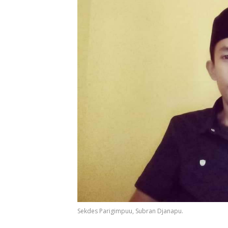
Sekdes Parigimpuu, Subran Djanapu.