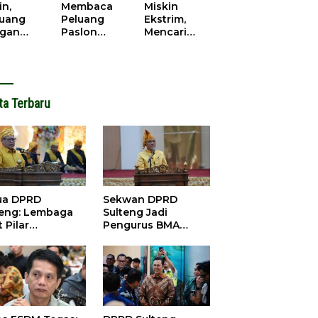
cana
WPR di
in,
Membaca
Miskin
Parigi
juang
Peluang
Ekstrim,
Moutong.
gan
Paslon
Mencari
al Doa,
Bupati
Solusi di
ir Saat
Parimo
Pilkada
antikan
Yang Akan
Parigi
k Motor
‘Berlayar’ di
Moutong
ut
Pilkada
2024
ta Terbaru
2024
ua DPRD
Sekwan DPRD
teng: Lembaga
Sulteng Jadi
 Pilar
Pengurus BMA
satuan dan
2026-2031, Siap
bangunan
Perkuat Pelestarian
Adat