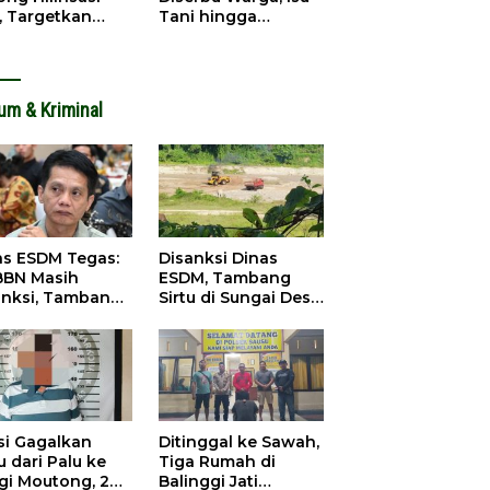
, Targetkan
Tani hingga
dapatan Daerah
Infrastruktur
ingkat
Mengemuka
um & Kriminal
as ESDM Tegas:
Disanksi Dinas
BBN Masih
ESDM, Tambang
anksi, Tambang
Sirtu di Sungai Desa
u Baliara
Baliara Tetap Jalan
arang Beroperasi
si Gagalkan
Ditinggal ke Sawah,
 dari Palu ke
Tiga Rumah di
igi Moutong, 2
Balinggi Jati