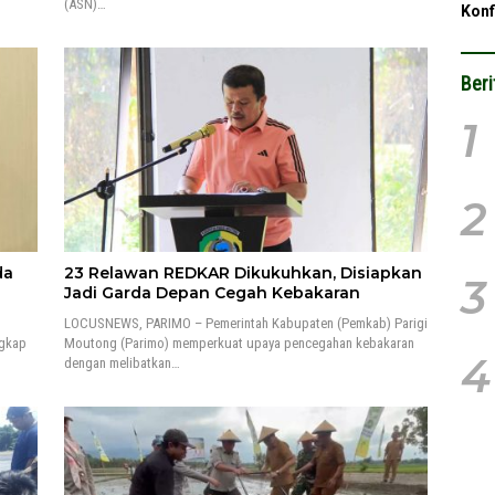
(ASN)…
Konf
Beri
1
2
da
23 Relawan REDKAR Dikukuhkan, Disiapkan
3
Jadi Garda Depan Cegah Kebakaran
LOCUSNEWS, PARIMO – Pemerintah Kabupaten (Pemkab) Parigi
ngkap
Moutong (Parimo) memperkuat upaya pencegahan kebakaran
4
dengan melibatkan…