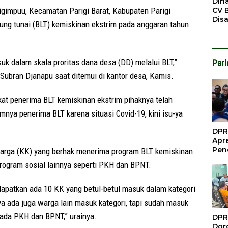
Din
CV 
mpuu, Kecamatan Parigi Barat, Kabupaten Parigi
Dis
ng tunai (BLT) kemiskinan ekstrim pada anggaran tahun
Sirt
Dil
uk dalam skala proritas dana desa (DD) melalui BLT,”
Par
Subran Djanapu saat ditemui di kantor desa, Kamis.
at penerima BLT kemiskinan ekstrim pihaknya telah
mnya penerima BLT karena situasi Covid-19, kini isu-ya
DPR
Apre
Pen
uarga (KK) yang berhak menerima program BLT kemiskinan
Per
program sosial lainnya seperti PKH dan BPNT.
Gua
Inve
dapatkan ada 10 KK yang betul-betul masuk dalam kategori
a ada juga warga lain masuk kategori, tapi sudah masuk
ada PKH dan BPNT,” urainya.
DPR
Doro