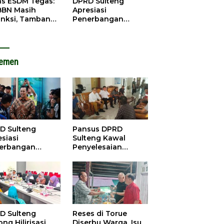
as ESDM Tegas:
DPRD Sulteng
BBN Masih
Apresiasi
anksi, Tambang
Penerbangan
u Baliara
Perdana Palu-
arang Beroperasi
Guangzhou, Dorong
Investasi
lemen
D Sulteng
Pansus DPRD
siasi
Sulteng Kawal
erbangan
Penyelesaian
dana Palu-
Konflik Agraria
ngzhou, Dorong
Sawit di Tolitoli
stasi
D Sulteng
Reses di Torue
ng Hilirisasi
Diserbu Warga, Isu