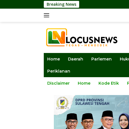
Langsung
Breaking News
Ketua DPRD Sulte
ke
konten
Home
Daerah
Parlemen
Huk
Periklanan
Disclaimer
Home
Kode Etik