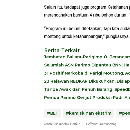
Selain itu, terdapat juga program Ketahana
merencanakan bantuan 4 ribu pohon durian. 
“Program ini belum ditetapkan, tapi kita su
montong untuk ketahanpangan,” pungkasnya.
Berita Terkait
Jembatan Baliara-Parigimpu’u Teranca
Sejumlah ASN Parimo Dipantau BNN, Hasi
31 Positif Narkoba di Parigi Moutong,
23 Relawan REDKAR Dikukuhkan, Disia
Tanpa Awak dan Penuh Barang, Speedb
Pemda Parimo Genjot Produksi Padi, A
#BLT
#kemiskinan ekstrim
#pem
Penulis: Abdul Gafur
Editor: Bambang