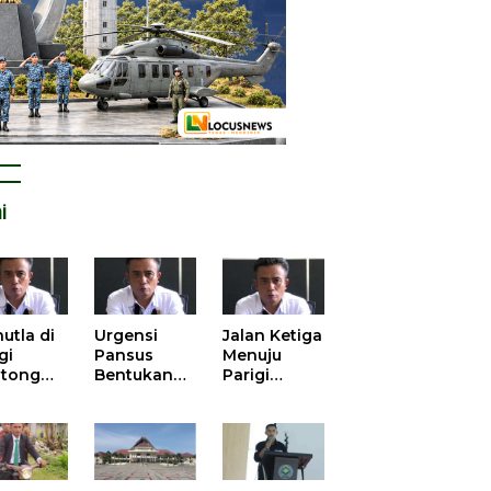
i
utla di
Urgensi
Jalan Ketiga
gi
Pansus
Menuju
tong
Bentukan
Parigi
atan
DPRD dalam
Moutong
is atas
Mengurai
yang Lebih
tangan
Kisruh
Beradab
 Kelola
Pengusulan
gasi
52 Titik