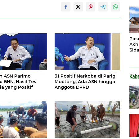
Pen
Dit
Pas
Akh
Sid
Pen
Ter
h ASN Parimo
31 Positif Narkoba di Parigi
Kab
u BNN, Hasil Tes
Moutong, Ada ASN hingga
da yang Positif
Anggota DPRD