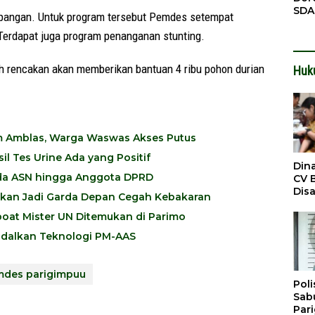
SDA
n pangan. Untuk program tersebut Pemdes setempat
Pen
Terdapat juga program penanganan stunting.
Men
dah rencakan akan memberikan bantuan 4 ribu pohon durian
Huk
m Amblas, Warga Waswas Akses Putus
l Tes Urine Ada yang Positif
Din
 Ada ASN hingga Anggota DPRD
CV 
Dis
pkan Jadi Garda Depan Cegah Kebakaran
Sirt
Dil
oat Mister UN Ditemukan di Parimo
ndalkan Teknologi PM-AAS
des parigimpuu
Poli
Sabu
Par