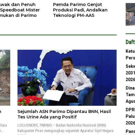
Awak dan Penuh
Pemda Parimo Genjot
 Speedboat Mister
Produksi Padi, Andalkan
mukan di Parimo
Teknologi PM-AAS
Daft
Ketu
Per
Sekw
2031
202
Dina
Tamb
Agus
DPRD
m
Sejumlah ASN Parimo Dipantau BNN, Hasil
Palu
Tes Urine Ada yang Positif
202
iara
LOCUSNEWS, PARIMO – Badan Narkotika Nasional (BNN)
en…
Kabupaten Poso mengungkap sejumlah Aparatur Sipil Negara
Pans