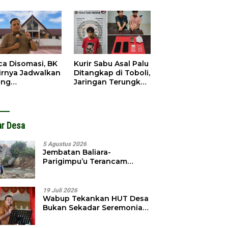
gedar
Dibobol, Pelaku
angkap
Ditangkap Dini Hari
ca Disomasi, BK
Kurir Sabu Asal Palu
irnya Jadwalkan
Ditangkap di Toboli,
ang
Jaringan Terungkap
dahuluan
Hingga Ampibabo
hadap Selpina
ar Desa
5 Agustus 2026
Jembatan Baliara-
Parigimpu’u Terancam
Amblas, Warga Waswas
Akses Putus
19 Juli 2026
Wabup Tekankan HUT Desa
Bukan Sekadar Seremonial,
Tapi Evaluasi Pembangunan