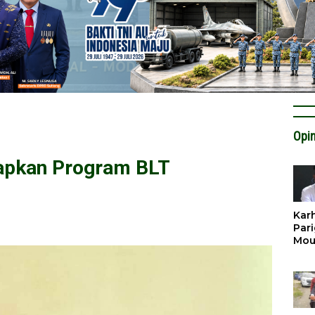
Opin
apkan Program BLT
Karh
Pari
Mou
Cat
Krit
Tan
Tata
Miti