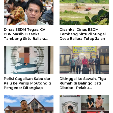
Dinas ESDM Tegas: CV
Disanksi Dinas ESDM,
BBN Masih Disanksi,
Tambang Sirtu di Sungai
Tambang Sirtu Baliara
Desa Baliara Tetap Jalan
Dilarang Beroperasi
Polisi Gagalkan Sabu dari
Ditinggal ke Sawah, Tiga
Palu ke Parigi Moutong, 2
Rumah di Balinggi Jati
Pengedar Ditangkap
Dibobol, Pelaku
Ditangkap Dini Hari