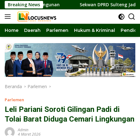
Langsung
dan Pembangunan
Breaking News
Sekwan DPRD Sulteng Jadi Pengurus BM
ke
konten
Home
Daerah
Parlemen
Hukum & Kriminal
Pendidi
Beranda
Parlemen
Parlemen
Leli Pariani Soroti Gilingan Padi di
Tolai Barat Diduga Cemari Lingkungan
Admin
4 Maret 2026