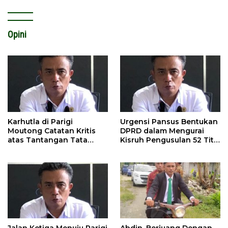
Opini
Karhutla di Parigi
Urgensi Pansus Bentukan
Moutong Catatan Kritis
DPRD dalam Mengurai
atas Tantangan Tata
Kisruh Pengusulan 52 Titik
Kelola Mitigasi Bencana
WPR di Parigi Moutong.