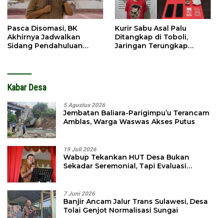
Pasca Disomasi, BK
Kurir Sabu Asal Palu
Akhirnya Jadwalkan
Ditangkap di Toboli,
Sidang Pendahuluan
Jaringan Terungkap
Terhadap Selpina
Hingga Ampibabo
Kabar Desa
5 Agustus 2026
Jembatan Baliara-Parigimpu’u Terancam
Amblas, Warga Waswas Akses Putus
19 Juli 2026
Wabup Tekankan HUT Desa Bukan
Sekadar Seremonial, Tapi Evaluasi
Pembangunan
7 Juni 2026
Banjir Ancam Jalur Trans Sulawesi, Desa
Tolai Genjot Normalisasi Sungai