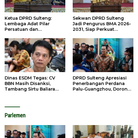
Ketua DPRD Sulteng:
Sekwan DPRD Sulteng
Lembaga Adat Pilar
Jadi Pengurus BMA 2026-
Persatuan dan
2031, Siap Perkuat
Pembangunan
Pelestarian Adat
Dinas ESDM Tegas: CV
DPRD Sulteng Apresiasi
BBN Masih Disanksi,
Penerbangan Perdana
Tambang Sirtu Baliara
Palu-Guangzhou, Dorong
Dilarang Beroperasi
Investasi
Parlemen