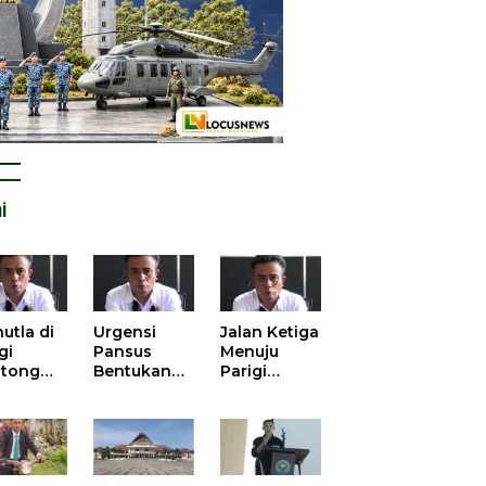
i
utla di
Urgensi
Jalan Ketiga
gi
Pansus
Menuju
tong
Bentukan
Parigi
atan
DPRD dalam
Moutong
is atas
Mengurai
yang Lebih
tangan
Kisruh
Beradab
 Kelola
Pengusulan
gasi
52 Titik