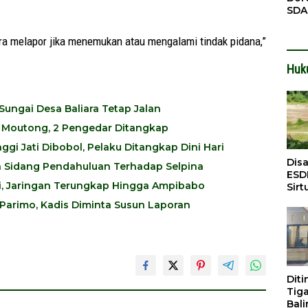
SDA
Pen
Men
a melapor jika menemukan atau mengalami tindak pidana,”
Huk
Sungai Desa Baliara Tetap Jalan
gi Moutong, 2 Pengedar Ditangkap
ggi Jati Dibobol, Pelaku Ditangkap Dini Hari
Dis
n Sidang Pendahuluan Terhadap Selpina
ESD
oli, Jaringan Terungkap Hingga Ampibabo
Sirt
Bali
Parimo, Kadis Diminta Susun Laporan
Dit
Tig
Bali