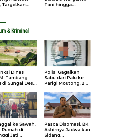
, Targetkan
Tani hingga
dapatan Daerah
Infrastruktur
ingkat
Mengemuka
um & Kriminal
anksi Dinas
Polisi Gagalkan
M, Tambang
Sabu dari Palu ke
u di Sungai Desa
Parigi Moutong, 2
ara Tetap Jalan
Pengedar
Ditangkap
inggal ke Sawah,
Pasca Disomasi, BK
a Rumah di
Akhirnya Jadwalkan
nggi Jati
Sidang