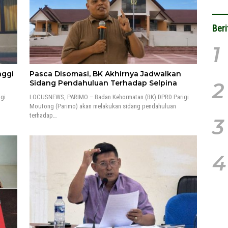
Beri
1
nggi
Pasca Disomasi, BK Akhirnya Jadwalkan
2
Sidang Pendahuluan Terhadap Selpina
gi
LOCUSNEWS, PARIMO – Badan Kehormatan (BK) DPRD Parigi
Moutong (Parimo) akan melakukan sidang pendahuluan
terhadap…
3
4