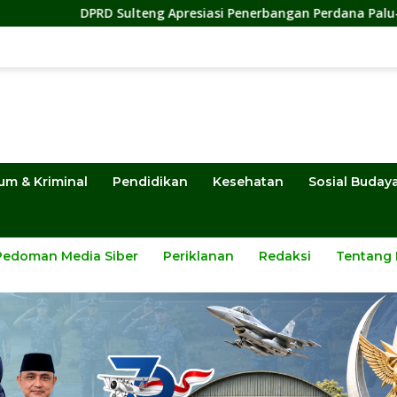
teng Apresiasi Penerbangan Perdana Palu-Guangzhou, Dorong I
um & Kriminal
Pendidikan
Kesehatan
Sosial Buday
Pedoman Media Siber
Periklanan
Redaksi
Tentang