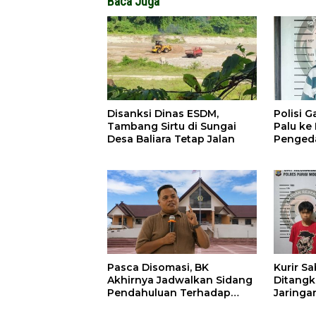
Baca Juga
Disanksi Dinas ESDM,
Polisi 
Tambang Sirtu di Sungai
Palu ke
Desa Baliara Tetap Jalan
Penged
Pasca Disomasi, BK
Kurir Sa
Akhirnya Jadwalkan Sidang
Ditangka
Pendahuluan Terhadap
Jaringa
Selpina
Ampiba