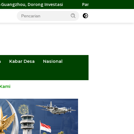
nvestasi
Pansus DPRD Sulteng Kawal Penyelesaian Konflik
a
Kabar Desa
Nasional
 Kami