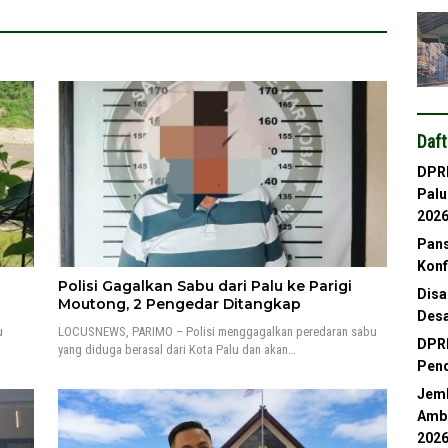
Daft
DPRD
Palu
202
Pans
Konf
Polisi Gagalkan Sabu dari Palu ke Parigi
Disa
Moutong, 2 Pengedar Ditangkap
Desa
u
LOCUSNEWS, PARIMO – Polisi menggagalkan peredaran sabu
DPRD
yang diduga berasal dari Kota Palu dan akan…
Pend
Jemb
Ambl
202