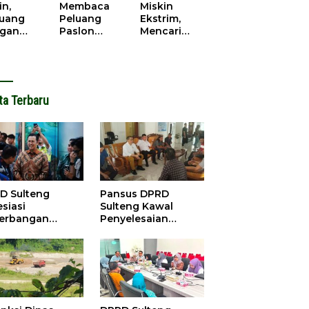
cana
WPR di
in,
Membaca
Miskin
Parigi
juang
Peluang
Ekstrim,
Moutong.
gan
Paslon
Mencari
al Doa,
Bupati
Solusi di
ir Saat
Parimo
Pilkada
antikan
Yang Akan
Parigi
k Motor
‘Berlayar’ di
Moutong
ut
Pilkada
2024
ta Terbaru
2024
D Sulteng
Pansus DPRD
siasi
Sulteng Kawal
erbangan
Penyelesaian
dana Palu-
Konflik Agraria
ngzhou, Dorong
Sawit di Tolitoli
stasi