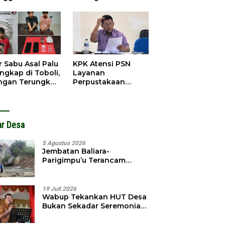
obol, Pelaku
Pendahuluan
ngkap Dini Hari
Terhadap Selpina
r Sabu Asal Palu
KPK Atensi PSN
ngkap di Toboli,
Layanan
ingan Terungkap
Perpustakaan
gga Ampibabo
Parimo, Kadis
Diminta Susun
Laporan
ar Desa
5 Agustus 2026
Jembatan Baliara-
Parigimpu’u Terancam
Amblas, Warga Waswas
Akses Putus
19 Juli 2026
Wabup Tekankan HUT Desa
Bukan Sekadar Seremonial,
Tapi Evaluasi Pembangunan