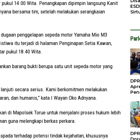
Dis
r pukul 14.00 Wita. Penangkapan dipimpin langsung Kanit
ESD
nyana bersama tim, setelah melakukan serangkaian
Sirt
Bali
ait dugaan penggelapan sepeda motor Yamaha Mio M3
Par
ristiwa itu terjadi di halaman Penginapan Setia Kawan,
tar pukul 18.40 Wita.
ankan barang bukti berupa satu unit sepeda motor yang
DPR
Apre
 lanjuti secara serius. Kami berkomitmen melakukan
Pen
aran, dan humanis,” kata I Wayan Oko Adnyana.
Per
Gua
Inve
nkan di Mapolsek Torue untuk menjalani proses hukum lebih
aman guna melengkapi berkas perkara.
DPR
pada terhadap potensi tindak kejahatan, khususnya
Doro