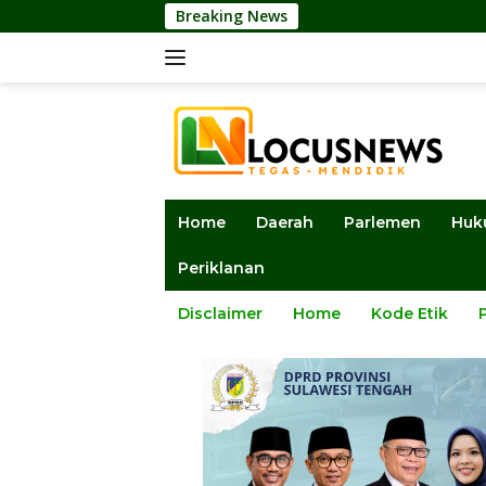
Langsung
Breaking News
DPRD Sul
ke
konten
Home
Daerah
Parlemen
Huk
Periklanan
Disclaimer
Home
Kode Etik