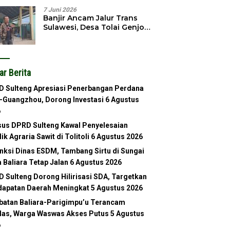
7 Juni 2026
Banjir Ancam Jalur Trans
Sulawesi, Desa Tolai Genjot
Normalisasi Sungai
ar Berita
 Sulteng Apresiasi Penerbangan Perdana
-Guangzhou, Dorong Investasi
6 Agustus
6
us DPRD Sulteng Kawal Penyelesaian
lik Agraria Sawit di Tolitoli
6 Agustus 2026
nksi Dinas ESDM, Tambang Sirtu di Sungai
 Baliara Tetap Jalan
6 Agustus 2026
 Sulteng Dorong Hilirisasi SDA, Targetkan
apatan Daerah Meningkat
5 Agustus 2026
atan Baliara-Parigimpu’u Terancam
as, Warga Waswas Akses Putus
5 Agustus
6