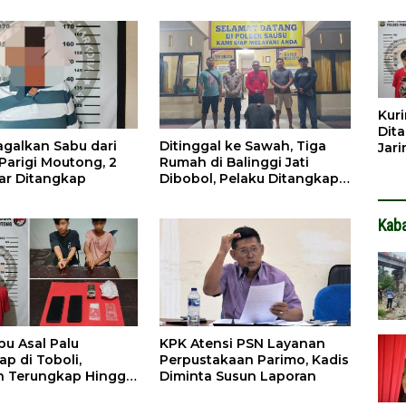
Dib
Dita
Kuri
Dita
Gagalkan Sabu dari
Ditinggal ke Sawah, Tiga
Jar
 Parigi Moutong, 2
Rumah di Balinggi Jati
Hin
ar Ditangkap
Dibobol, Pelaku Ditangkap
Dini Hari
Kab
bu Asal Palu
KPK Atensi PSN Layanan
p di Toboli,
Perpustakaan Parimo, Kadis
n Terungkap Hingga
Diminta Susun Laporan
bo