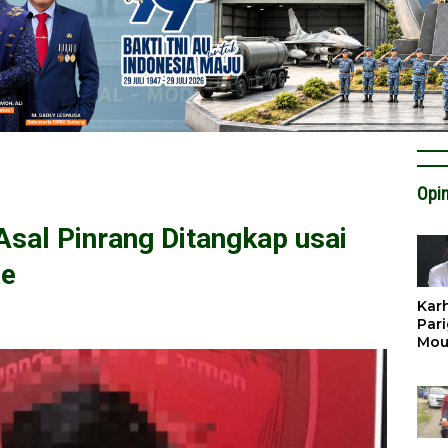
Opin
 Asal Pinrang Ditangkap usai
ue
Karh
Pari
Mou
Cat
Krit
Tan
Tata
Miti