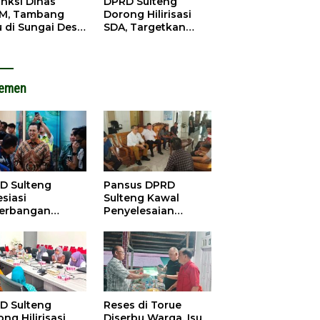
DPRD Sulteng
anksi Dinas
Dorong Hilirisasi
M, Tambang
SDA, Targetkan
u di Sungai Desa
Pendapatan Daerah
ara Tetap Jalan
Meningkat
lemen
D Sulteng
Pansus DPRD
siasi
Sulteng Kawal
erbangan
Penyelesaian
dana Palu-
Konflik Agraria
ngzhou, Dorong
Sawit di Tolitoli
stasi
D Sulteng
Reses di Torue
ng Hilirisasi
Diserbu Warga, Isu