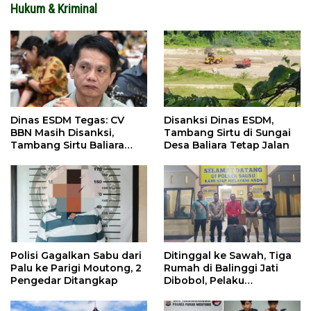
Hukum & Kriminal
Dinas ESDM Tegas: CV
Disanksi Dinas ESDM,
BBN Masih Disanksi,
Tambang Sirtu di Sungai
Tambang Sirtu Baliara
Desa Baliara Tetap Jalan
Dilarang Beroperasi
Polisi Gagalkan Sabu dari
Ditinggal ke Sawah, Tiga
Palu ke Parigi Moutong, 2
Rumah di Balinggi Jati
Pengedar Ditangkap
Dibobol, Pelaku
Ditangkap Dini Hari