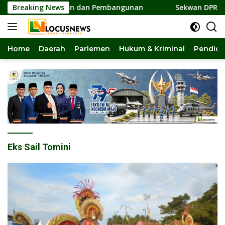
Langsung
lar Persatuan dan Pembangunan
Breaking News
Sekwan DPRD Sulteng J
ke
konten
Home
Daerah
Parlemen
Hukum & Kriminal
Pendidi
Eks Sail Tomini