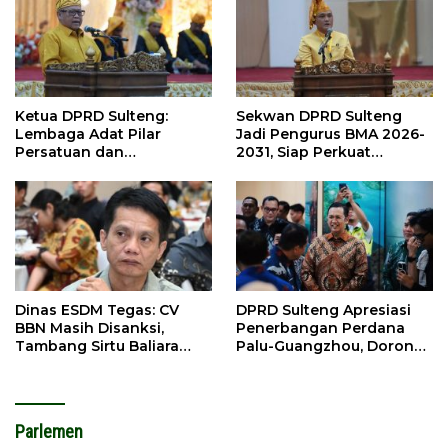
Ketua DPRD Sulteng:
Sekwan DPRD Sulteng
Lembaga Adat Pilar
Jadi Pengurus BMA 2026-
Persatuan dan
2031, Siap Perkuat
Pembangunan
Pelestarian Adat
Dinas ESDM Tegas: CV
DPRD Sulteng Apresiasi
BBN Masih Disanksi,
Penerbangan Perdana
Tambang Sirtu Baliara
Palu-Guangzhou, Dorong
Dilarang Beroperasi
Investasi
Parlemen