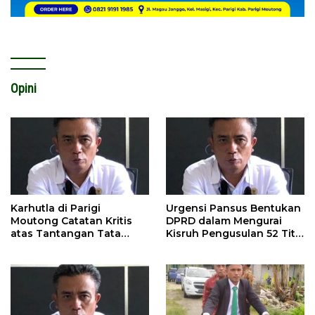
Opini
Karhutla di Parigi
Urgensi Pansus Bentukan
Moutong Catatan Kritis
DPRD dalam Mengurai
atas Tantangan Tata
Kisruh Pengusulan 52 Titik
Kelola Mitigasi Bencana
WPR di Parigi Moutong.