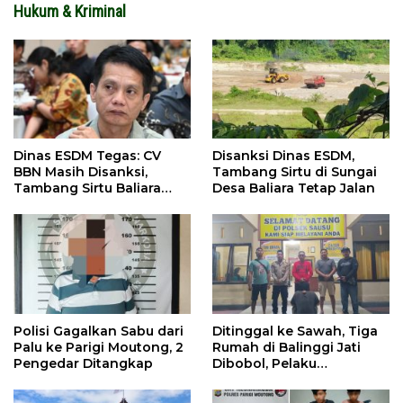
Hukum & Kriminal
Dinas ESDM Tegas: CV
Disanksi Dinas ESDM,
BBN Masih Disanksi,
Tambang Sirtu di Sungai
Tambang Sirtu Baliara
Desa Baliara Tetap Jalan
Dilarang Beroperasi
Polisi Gagalkan Sabu dari
Ditinggal ke Sawah, Tiga
Palu ke Parigi Moutong, 2
Rumah di Balinggi Jati
Pengedar Ditangkap
Dibobol, Pelaku
Ditangkap Dini Hari