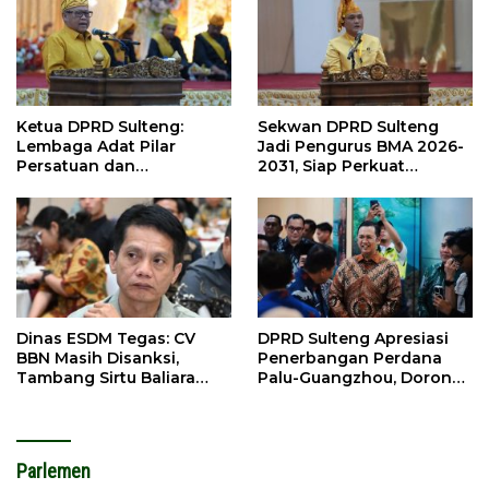
Ketua DPRD Sulteng:
Sekwan DPRD Sulteng
Lembaga Adat Pilar
Jadi Pengurus BMA 2026-
Persatuan dan
2031, Siap Perkuat
Pembangunan
Pelestarian Adat
Dinas ESDM Tegas: CV
DPRD Sulteng Apresiasi
BBN Masih Disanksi,
Penerbangan Perdana
Tambang Sirtu Baliara
Palu-Guangzhou, Dorong
Dilarang Beroperasi
Investasi
Parlemen