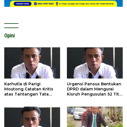
Opini
Karhutla di Parigi
Urgensi Pansus Bentukan
Moutong Catatan Kritis
DPRD dalam Mengurai
atas Tantangan Tata
Kisruh Pengusulan 52 Titik
Kelola Mitigasi Bencana
WPR di Parigi Moutong.