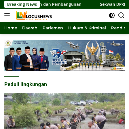
Langsung
lar Persatuan dan Pembangunan
Breaking News
Sekwan DPRD Sulteng J
ke
konten
Home
Daerah
Parlemen
Hukum & Kriminal
Pendidi
Peduli lingkungan