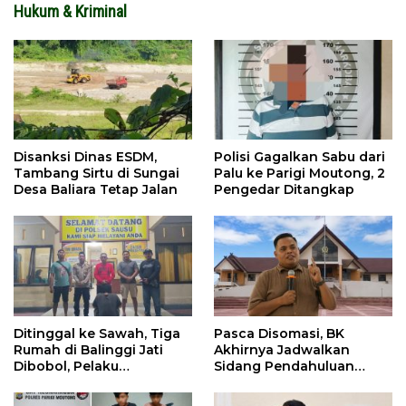
Hukum & Kriminal
Disanksi Dinas ESDM,
Polisi Gagalkan Sabu dari
Tambang Sirtu di Sungai
Palu ke Parigi Moutong, 2
Desa Baliara Tetap Jalan
Pengedar Ditangkap
Ditinggal ke Sawah, Tiga
Pasca Disomasi, BK
Rumah di Balinggi Jati
Akhirnya Jadwalkan
Dibobol, Pelaku
Sidang Pendahuluan
Ditangkap Dini Hari
Terhadap Selpina