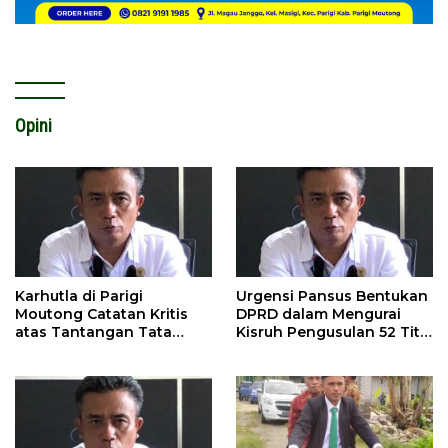
Opini
Karhutla di Parigi
Urgensi Pansus Bentukan
Moutong Catatan Kritis
DPRD dalam Mengurai
atas Tantangan Tata
Kisruh Pengusulan 52 Titik
Kelola Mitigasi Bencana
WPR di Parigi Moutong.