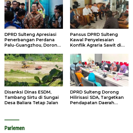
DPRD Sulteng Apresiasi
Pansus DPRD Sulteng
Penerbangan Perdana
Kawal Penyelesaian
Palu-Guangzhou, Dorong
Konflik Agraria Sawit di
Investasi
Tolitoli
Disanksi Dinas ESDM,
DPRD Sulteng Dorong
Tambang Sirtu di Sungai
Hilirisasi SDA, Targetkan
Desa Baliara Tetap Jalan
Pendapatan Daerah
Meningkat
Parlemen