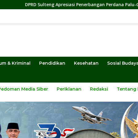
 Sulteng Apresiasi Penerbangan Perdana Palu-Guangzhou, Doro
um & Kriminal
Pendidikan
Kesehatan
Sosial Buday
Pedoman Media Siber
Periklanan
Redaksi
Tentang