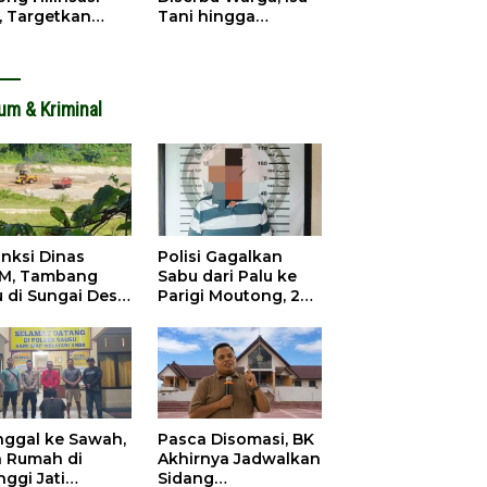
, Targetkan
Tani hingga
dapatan Daerah
Infrastruktur
ingkat
Mengemuka
um & Kriminal
anksi Dinas
Polisi Gagalkan
M, Tambang
Sabu dari Palu ke
u di Sungai Desa
Parigi Moutong, 2
ara Tetap Jalan
Pengedar
Ditangkap
inggal ke Sawah,
Pasca Disomasi, BK
a Rumah di
Akhirnya Jadwalkan
nggi Jati
Sidang