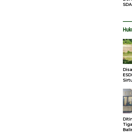
SDA
Pen
Men
Huk
Dis
ESD
Sirt
Bali
Dit
Tig
Bali