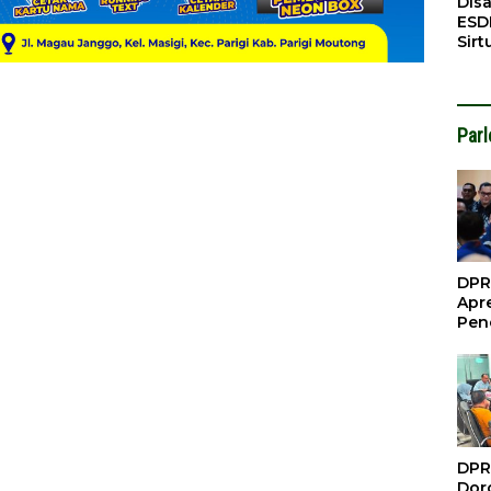
Dis
ESD
Sirt
Bali
Par
DPR
Apre
Pen
Per
Gua
Inve
DPR
Doro