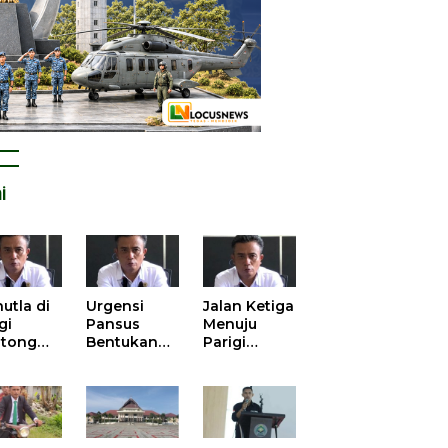
i
utla di
Urgensi
Jalan Ketiga
gi
Pansus
Menuju
tong
Bentukan
Parigi
atan
DPRD dalam
Moutong
is atas
Mengurai
yang Lebih
tangan
Kisruh
Beradab
 Kelola
Pengusulan
gasi
52 Titik