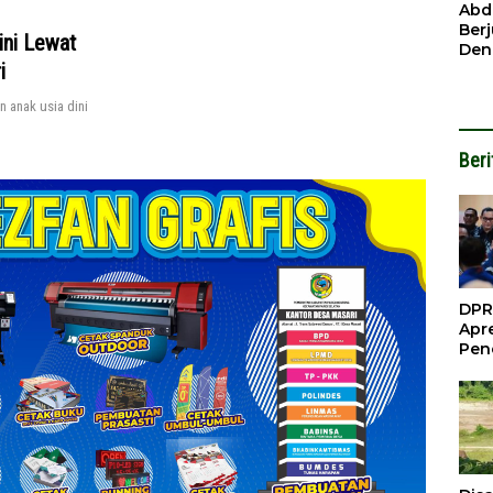
Ben
Abd
Ber
ini Lewat
Den
ri
Mod
Had
 anak usia dini
Pel
Nai
But
Beri
DPR
Apre
Pen
Per
Gua
Inve