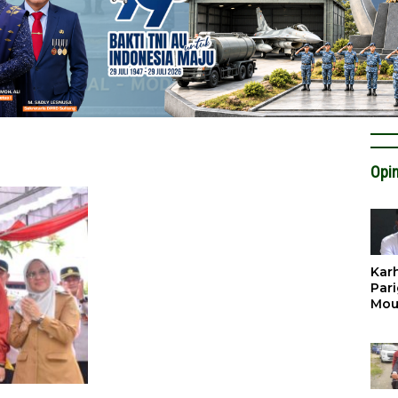
Opin
Karh
Pari
Mou
Cat
Krit
Tan
Tata
Miti