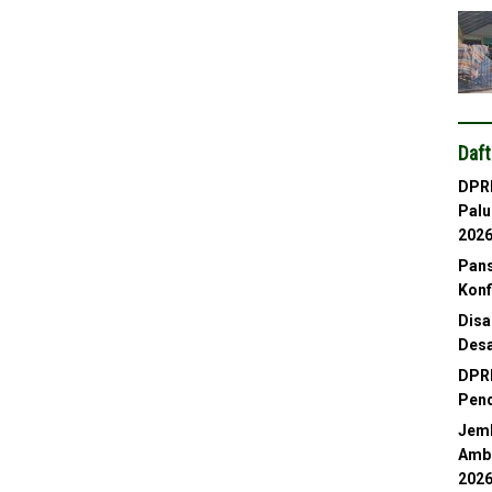
Daft
DPRD
Palu
202
Pans
Konf
Disa
Desa
DPRD
Pend
Jemb
Ambl
202