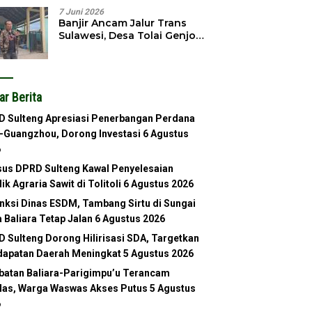
7 Juni 2026
Banjir Ancam Jalur Trans
Sulawesi, Desa Tolai Genjot
Normalisasi Sungai
ar Berita
 Sulteng Apresiasi Penerbangan Perdana
-Guangzhou, Dorong Investasi
6 Agustus
6
us DPRD Sulteng Kawal Penyelesaian
lik Agraria Sawit di Tolitoli
6 Agustus 2026
nksi Dinas ESDM, Tambang Sirtu di Sungai
 Baliara Tetap Jalan
6 Agustus 2026
 Sulteng Dorong Hilirisasi SDA, Targetkan
apatan Daerah Meningkat
5 Agustus 2026
atan Baliara-Parigimpu’u Terancam
as, Warga Waswas Akses Putus
5 Agustus
6