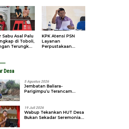
obol, Pelaku
Pendahuluan
ngkap Dini Hari
Terhadap Selpina
r Sabu Asal Palu
KPK Atensi PSN
ngkap di Toboli,
Layanan
ingan Terungkap
Perpustakaan
gga Ampibabo
Parimo, Kadis
Diminta Susun
Laporan
ar Desa
5 Agustus 2026
Jembatan Baliara-
Parigimpu’u Terancam
Amblas, Warga Waswas
Akses Putus
19 Juli 2026
Wabup Tekankan HUT Desa
Bukan Sekadar Seremonial,
Tapi Evaluasi Pembangunan