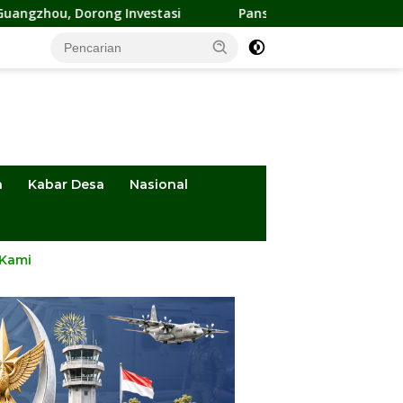
ng Investasi
Pansus DPRD Sulteng Kawal Penyelesaian Kon
a
Kabar Desa
Nasional
 Kami