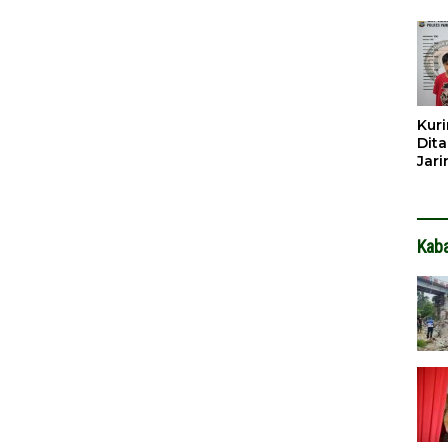
Dib
Dita
Kuri
Dita
Jar
Hin
Kab