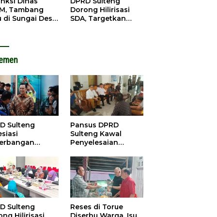
anksi Dinas
DPRD Sulteng
M, Tambang
Dorong Hilirisasi
u di Sungai Desa
SDA, Targetkan
ara Tetap Jalan
Pendapatan Daerah
Meningkat
lemen
D Sulteng
Pansus DPRD
siasi
Sulteng Kawal
erbangan
Penyelesaian
dana Palu-
Konflik Agraria
ngzhou, Dorong
Sawit di Tolitoli
stasi
D Sulteng
Reses di Torue
ng Hilirisasi
Diserbu Warga, Isu