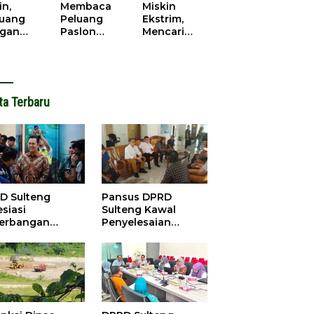
cana
WPR di
in,
Membaca
Miskin
Parigi
juang
Peluang
Ekstrim,
Moutong.
gan
Paslon
Mencari
al Doa,
Bupati
Solusi di
ir Saat
Parimo
Pilkada
antikan
Yang Akan
Parigi
k Motor
‘Berlayar’ di
Moutong
ut
Pilkada
2024
ta Terbaru
2024
D Sulteng
Pansus DPRD
siasi
Sulteng Kawal
erbangan
Penyelesaian
dana Palu-
Konflik Agraria
ngzhou, Dorong
Sawit di Tolitoli
stasi