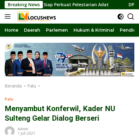
Langsung
2031, Siap Perkuat Pelestarian Adat
Breaking News
DPRD Sulteng Apr
ke
konten
Home
Daerah
Parlemen
Hukum & Kriminal
Pendidi
Beranda
Palu
Palu
Menyambut Konferwil, Kader NU
Sulteng Gelar Dialog Berseri
Admin
1 Juli 2021