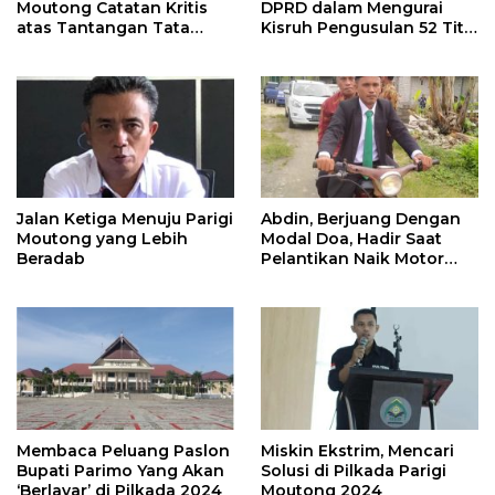
Moutong Catatan Kritis
DPRD dalam Mengurai
atas Tantangan Tata
Kisruh Pengusulan 52 Titik
Kelola Mitigasi Bencana
WPR di Parigi Moutong.
Jalan Ketiga Menuju Parigi
Abdin, Berjuang Dengan
Moutong yang Lebih
Modal Doa, Hadir Saat
Beradab
Pelantikan Naik Motor
Butut
Membaca Peluang Paslon
Miskin Ekstrim, Mencari
Bupati Parimo Yang Akan
Solusi di Pilkada Parigi
‘Berlayar’ di Pilkada 2024
Moutong 2024