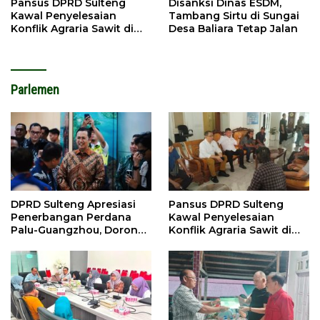
Pansus DPRD Sulteng
Disanksi Dinas ESDM,
Kawal Penyelesaian
Tambang Sirtu di Sungai
Konflik Agraria Sawit di
Desa Baliara Tetap Jalan
Tolitoli
Parlemen
DPRD Sulteng Apresiasi
Pansus DPRD Sulteng
Penerbangan Perdana
Kawal Penyelesaian
Palu-Guangzhou, Dorong
Konflik Agraria Sawit di
Investasi
Tolitoli