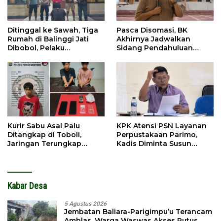
Ditinggal ke Sawah, Tiga
Pasca Disomasi, BK
Rumah di Balinggi Jati
Akhirnya Jadwalkan
Dibobol, Pelaku
Sidang Pendahuluan
Ditangkap Dini Hari
Terhadap Selpina
Kurir Sabu Asal Palu
KPK Atensi PSN Layanan
Ditangkap di Toboli,
Perpustakaan Parimo,
Jaringan Terungkap
Kadis Diminta Susun
Hingga Ampibabo
Laporan
Kabar Desa
5 Agustus 2026
Jembatan Baliara-Parigimpu’u Terancam
Amblas, Warga Waswas Akses Putus