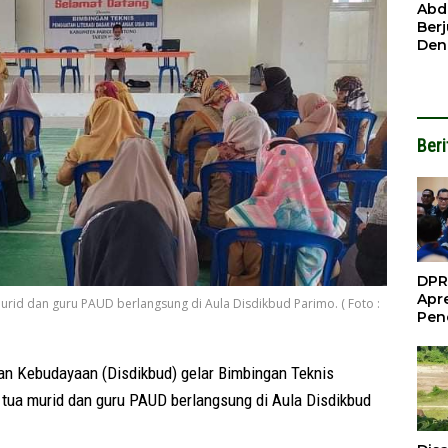
Ben
Abd
Ber
Den
Mod
Had
Pel
Nai
But
Beri
DPR
Apre
murid dan guru PAUD berlangsung di Aula Disdikbud Parimo. ( Foto :
Pen
Per
Gua
Inve
an Kebudayaan (Disdikbud) gelar Bimbingan Teknis
g tua murid dan guru PAUD berlangsung di Aula Disdikbud