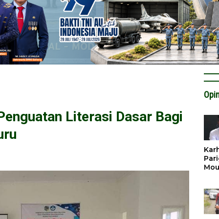
Opin
Penguatan Literasi Dasar Bagi
uru
Karh
Pari
Mou
Cat
Krit
Tan
Tata
Miti