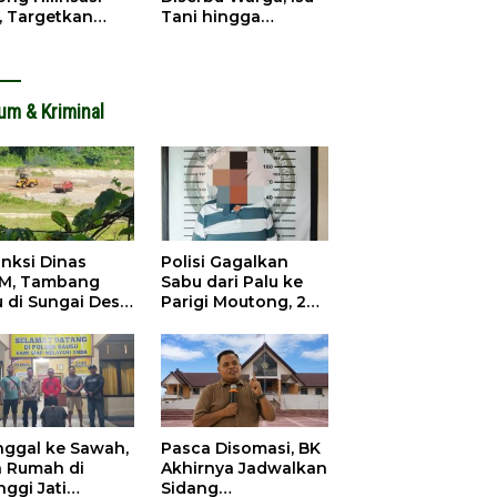
, Targetkan
Tani hingga
dapatan Daerah
Infrastruktur
ingkat
Mengemuka
um & Kriminal
anksi Dinas
Polisi Gagalkan
M, Tambang
Sabu dari Palu ke
u di Sungai Desa
Parigi Moutong, 2
ara Tetap Jalan
Pengedar
Ditangkap
inggal ke Sawah,
Pasca Disomasi, BK
a Rumah di
Akhirnya Jadwalkan
nggi Jati
Sidang