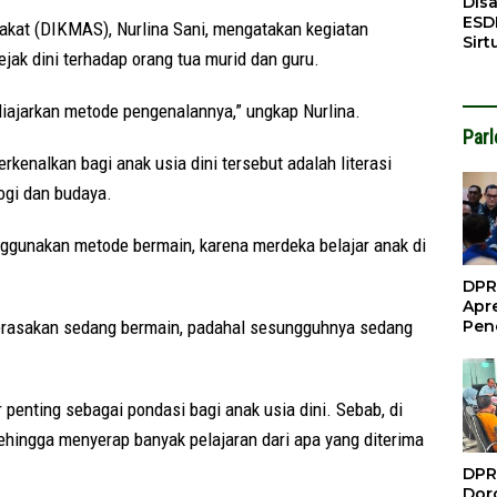
Dis
ESD
kat (DIKMAS), Nurlina Sani, mengatakan kegiatan
Sirt
jak dini terhadap orang tua murid dan guru.
Bali
 diajarkan metode pengenalannya,” ungkap Nurlina.
Par
rkenalkan bagi anak usia dini tersebut adalah literasi
logi dan budaya.
ggunakan metode bermain, karena merdeka belajar anak di
DPR
Apre
merasakan sedang bermain, padahal sesungguhnya sedang
Pen
Per
Gua
Inve
penting sebagai pondasi bagi anak usia dini. Sebab, di
sehingga menyerap banyak pelajaran dari apa yang diterima
DPR
Doro