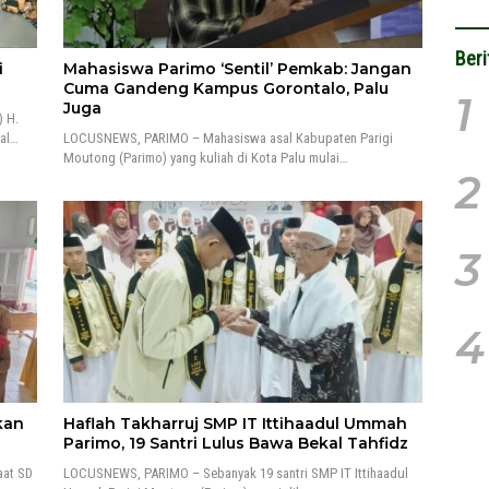
Beri
i
Mahasiswa Parimo ‘Sentil’ Pemkab: Jangan
Cuma Gandeng Kampus Gorontalo, Palu
1
Juga
 H.
ral…
LOCUSNEWS, PARIMO – Mahasiswa asal Kabupaten Parigi
Moutong (Parimo) yang kuliah di Kota Palu mulai…
2
3
4
kan
Haflah Takharruj SMP IT Ittihaadul Ummah
Parimo, 19 Santri Lulus Bawa Bekal Tahfidz
aat SD
LOCUSNEWS, PARIMO – Sebanyak 19 santri SMP IT Ittihaadul