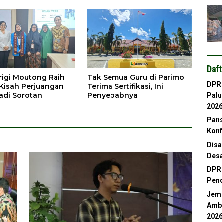
Daft
rigi Moutong Raih
Tak Semua Guru di Parimo
DPRD
, Kisah Perjuangan
Terima Sertifikasi, Ini
adi Sorotan
Penyebabnya
Palu
202
Pans
Konf
Disa
Desa
DPRD
Pend
Jemb
Ambl
202