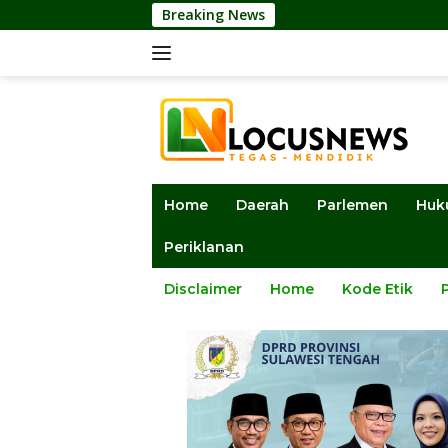
Langsung
Breaking News
DPRD Sulteng 
ke
konten
Home
Daerah
Parlemen
Huk
Periklanan
Disclaimer
Home
Kode Etik