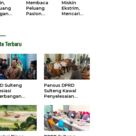
cana
WPR di
in,
Membaca
Miskin
Parigi
juang
Peluang
Ekstrim,
Moutong.
gan
Paslon
Mencari
al Doa,
Bupati
Solusi di
ir Saat
Parimo
Pilkada
antikan
Yang Akan
Parigi
k Motor
‘Berlayar’ di
Moutong
ut
Pilkada
2024
ta Terbaru
2024
D Sulteng
Pansus DPRD
siasi
Sulteng Kawal
erbangan
Penyelesaian
dana Palu-
Konflik Agraria
ngzhou, Dorong
Sawit di Tolitoli
stasi