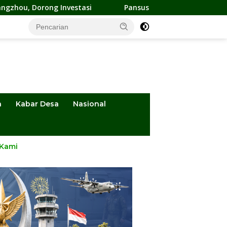
asi
Pansus DPRD Sulteng Kawal Penyelesaian Konflik Agra
a
Kabar Desa
Nasional
 Kami