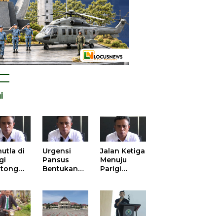
i
utla di
Urgensi
Jalan Ketiga
gi
Pansus
Menuju
tong
Bentukan
Parigi
atan
DPRD dalam
Moutong
is atas
Mengurai
yang Lebih
tangan
Kisruh
Beradab
 Kelola
Pengusulan
gasi
52 Titik