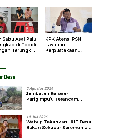
obol, Pelaku
Pendahuluan
ngkap Dini Hari
Terhadap Selpina
r Sabu Asal Palu
KPK Atensi PSN
ngkap di Toboli,
Layanan
ingan Terungkap
Perpustakaan
gga Ampibabo
Parimo, Kadis
Diminta Susun
Laporan
ar Desa
5 Agustus 2026
Jembatan Baliara-
Parigimpu’u Terancam
Amblas, Warga Waswas
Akses Putus
19 Juli 2026
Wabup Tekankan HUT Desa
Bukan Sekadar Seremonial,
Tapi Evaluasi Pembangunan