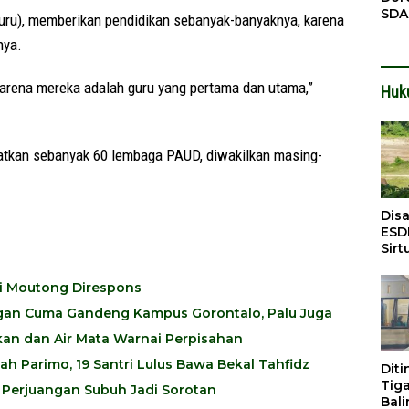
SDA
Guru), memberikan pendidikan sebanyak-banyaknya, karena
Pen
nya.
Men
 karena mereka adalah guru yang pertama dan utama,”
Huk
ibatkan sebanyak 60 lembaga PAUD, diwakilkan masing-
Dis
ESD
Sirt
Bali
gi Moutong Direspons
ngan Cuma Gandeng Kampus Gorontalo, Palu Juga
lukan dan Air Mata Warnai Perpisahan
ah Parimo, 19 Santri Lulus Bawa Bekal Tahfidz
Dit
Tig
h Perjuangan Subuh Jadi Sorotan
Bali