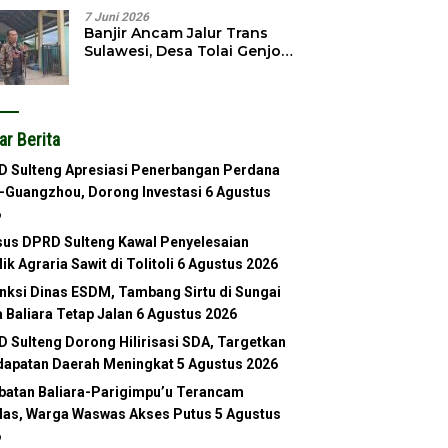
7 Juni 2026
Banjir Ancam Jalur Trans
Sulawesi, Desa Tolai Genjot
Normalisasi Sungai
ar Berita
 Sulteng Apresiasi Penerbangan Perdana
-Guangzhou, Dorong Investasi
6 Agustus
6
us DPRD Sulteng Kawal Penyelesaian
lik Agraria Sawit di Tolitoli
6 Agustus 2026
nksi Dinas ESDM, Tambang Sirtu di Sungai
 Baliara Tetap Jalan
6 Agustus 2026
 Sulteng Dorong Hilirisasi SDA, Targetkan
apatan Daerah Meningkat
5 Agustus 2026
atan Baliara-Parigimpu’u Terancam
as, Warga Waswas Akses Putus
5 Agustus
6