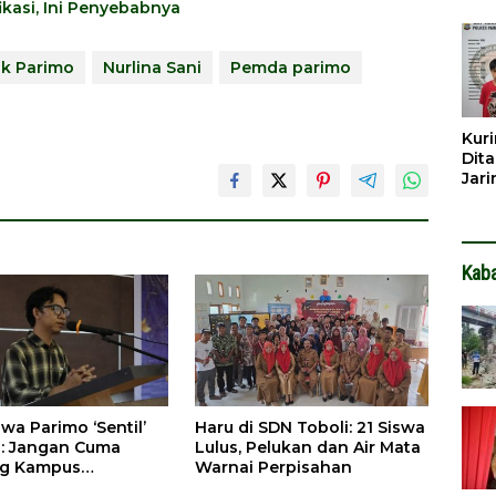
ikasi, Ini Penyebabnya
Dib
Dita
ik Parimo
Nurlina Sani
Pemda parimo
Kuri
Dita
Jar
Hin
Kab
wa Parimo ‘Sentil’
Haru di SDN Toboli: 21 Siswa
: Jangan Cuma
Lulus, Pelukan dan Air Mata
g Kampus
Warnai Perpisahan
lo, Palu Juga