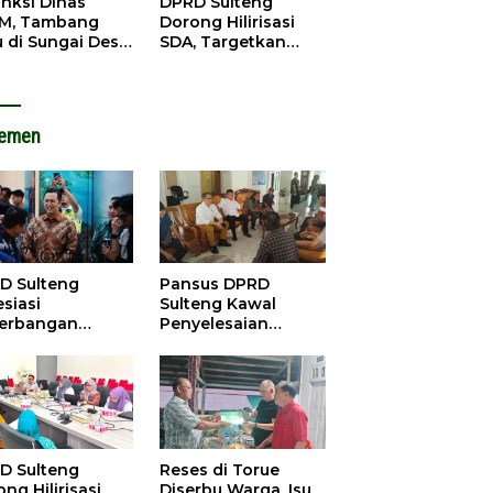
anksi Dinas
DPRD Sulteng
M, Tambang
Dorong Hilirisasi
u di Sungai Desa
SDA, Targetkan
ara Tetap Jalan
Pendapatan Daerah
Meningkat
lemen
D Sulteng
Pansus DPRD
siasi
Sulteng Kawal
erbangan
Penyelesaian
dana Palu-
Konflik Agraria
ngzhou, Dorong
Sawit di Tolitoli
stasi
D Sulteng
Reses di Torue
ng Hilirisasi
Diserbu Warga, Isu