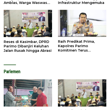
Amblas, Warga Waswas
Infrastruktur Mengemuka
Akses Putus
Raih Predikat Prima,
Reses di Kasimbar, DPRD
Kapolres Parimo
Parimo Dibanjiri Keluhan
Komitmen Terus
Jalan Rusak hingga Abrasi
Tingkatkan Pelayanan
Parlemen