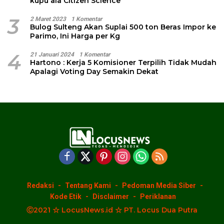
kupu ala Citizen Science
3
2 Maret 2023
1 Komentar
Bulog Sulteng Akan Suplai 500 ton Beras Impor ke
Parimo, Ini Harga per Kg
4
21 Januari 2024
1 Komentar
Hartono : Kerja 5 Komisioner Terpilih Tidak Mudah
Apalagi Voting Day Semakin Dekat
Redaksi
Tentang Kami
Pedoman Media Siber
Kode Etik
Disclaimer
Periklanan
Ⓒ2021 ☆ LocusNews.id ☆ PT. Locus Dua Putra