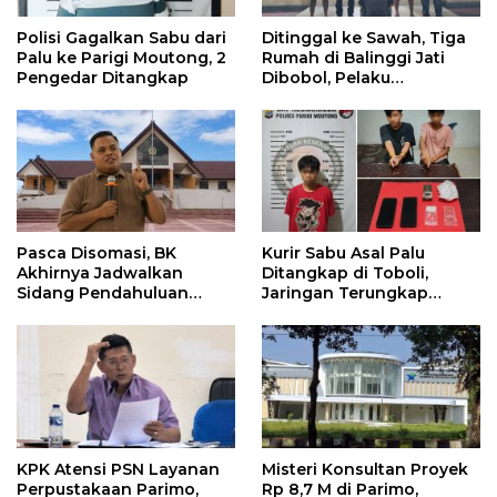
Polisi Gagalkan Sabu dari
Ditinggal ke Sawah, Tiga
Palu ke Parigi Moutong, 2
Rumah di Balinggi Jati
Pengedar Ditangkap
Dibobol, Pelaku
Ditangkap Dini Hari
Pasca Disomasi, BK
Kurir Sabu Asal Palu
Akhirnya Jadwalkan
Ditangkap di Toboli,
Sidang Pendahuluan
Jaringan Terungkap
Terhadap Selpina
Hingga Ampibabo
KPK Atensi PSN Layanan
Misteri Konsultan Proyek
Perpustakaan Parimo,
Rp 8,7 M di Parimo,