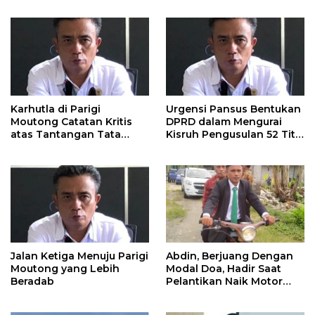
Karhutla di Parigi
Urgensi Pansus Bentukan
Moutong Catatan Kritis
DPRD dalam Mengurai
atas Tantangan Tata
Kisruh Pengusulan 52 Titik
Kelola Mitigasi Bencana
WPR di Parigi Moutong.
Jalan Ketiga Menuju Parigi
Abdin, Berjuang Dengan
Moutong yang Lebih
Modal Doa, Hadir Saat
Beradab
Pelantikan Naik Motor
Butut