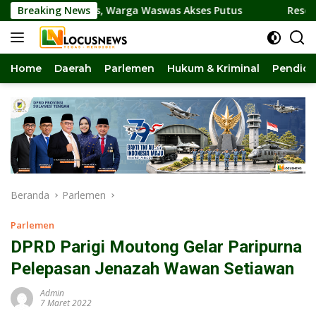
Langsung
 Amblas, Warga Waswas Akses Putus
Breaking News
Reses di Torue Di
ke
konten
Home
Daerah
Parlemen
Hukum & Kriminal
Pendidi
Beranda
Parlemen
Parlemen
DPRD Parigi Moutong Gelar Paripurna
Pelepasan Jenazah Wawan Setiawan
Admin
7 Maret 2022