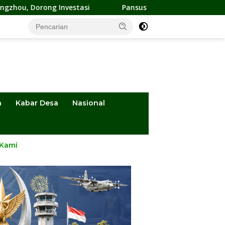
si
Pansus DPRD Sulteng Kawal Penyelesaian Konflik Agrar
a
Kabar Desa
Nasional
 Kami