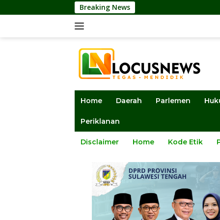
Langsung
Breaking News
DPRD Sulteng A
ke
konten
Home
Daerah
Parlemen
Huk
Periklanan
Disclaimer
Home
Kode Etik