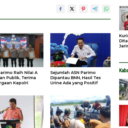
Dib
Dita
Kuri
Dita
Jar
Hin
Kab
arimo Raih Nilai A
Sejumlah ASN Parimo
an Publik, Terima
Dipantau BNN, Hasil Tes
gaan Kapolri
Urine Ada yang Positif