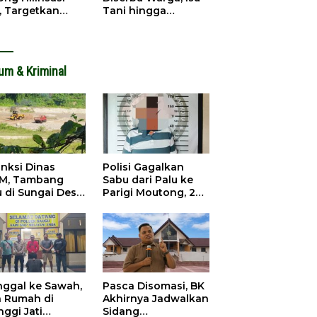
, Targetkan
Tani hingga
dapatan Daerah
Infrastruktur
ingkat
Mengemuka
um & Kriminal
anksi Dinas
Polisi Gagalkan
M, Tambang
Sabu dari Palu ke
u di Sungai Desa
Parigi Moutong, 2
ara Tetap Jalan
Pengedar
Ditangkap
inggal ke Sawah,
Pasca Disomasi, BK
a Rumah di
Akhirnya Jadwalkan
nggi Jati
Sidang