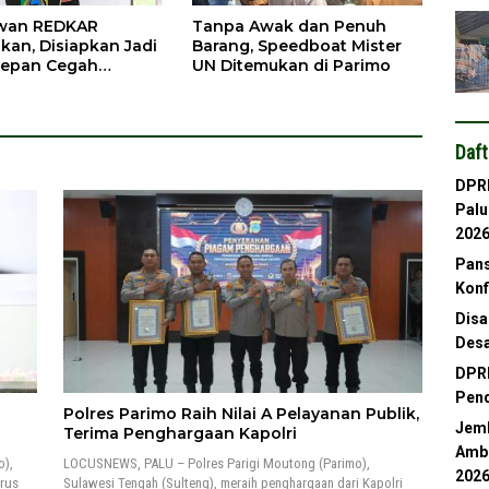
awan REDKAR
Tanpa Awak dan Penuh
kan, Disiapkan Jadi
Barang, Speedboat Mister
Depan Cegah
UN Ditemukan di Parimo
ran
Daft
DPRD
Palu
202
Pans
Konf
Disa
Desa
DPRD
Pend
Polres Parimo Raih Nilai A Pelayanan Publik,
Jemb
n
Terima Penghargaan Kapolri
Ambl
o),
LOCUSNEWS, PALU – Polres Parigi Moutong (Parimo),
202
rus
Sulawesi Tengah (Sulteng), meraih penghargaan dari Kapolri