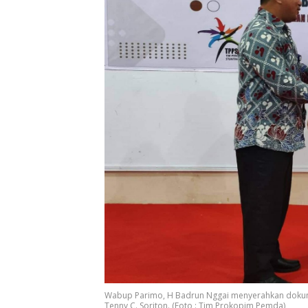
Wabup Parimo, H Badrun Nggai menyerahkan dokume
Tenny C. Soriton. (Foto : Tim Prokopim Pemda)