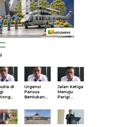
i
utla di
Urgensi
Jalan Ketiga
gi
Pansus
Menuju
tong
Bentukan
Parigi
atan
DPRD dalam
Moutong
is atas
Mengurai
yang Lebih
tangan
Kisruh
Beradab
 Kelola
Pengusulan
gasi
52 Titik