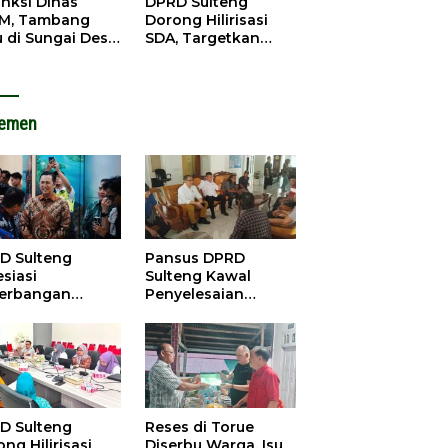
anksi Dinas
DPRD Sulteng
M, Tambang
Dorong Hilirisasi
u di Sungai Desa
SDA, Targetkan
ara Tetap Jalan
Pendapatan Daerah
Meningkat
lemen
D Sulteng
Pansus DPRD
siasi
Sulteng Kawal
erbangan
Penyelesaian
dana Palu-
Konflik Agraria
ngzhou, Dorong
Sawit di Tolitoli
stasi
D Sulteng
Reses di Torue
ng Hilirisasi
Diserbu Warga, Isu