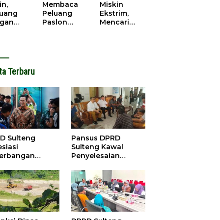
cana
WPR di
in,
Membaca
Miskin
Parigi
juang
Peluang
Ekstrim,
Moutong.
gan
Paslon
Mencari
al Doa,
Bupati
Solusi di
ir Saat
Parimo
Pilkada
antikan
Yang Akan
Parigi
k Motor
‘Berlayar’ di
Moutong
ut
Pilkada
2024
ta Terbaru
2024
D Sulteng
Pansus DPRD
siasi
Sulteng Kawal
erbangan
Penyelesaian
dana Palu-
Konflik Agraria
ngzhou, Dorong
Sawit di Tolitoli
stasi