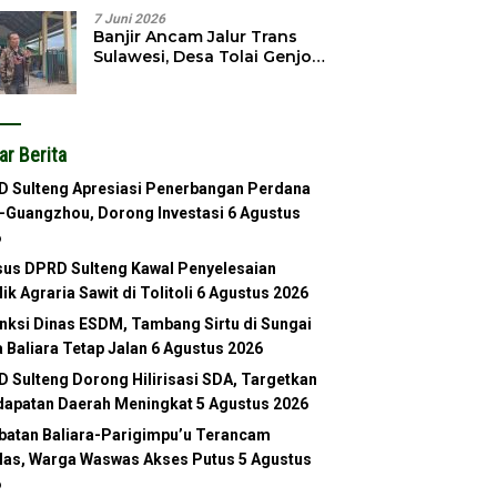
7 Juni 2026
Banjir Ancam Jalur Trans
Sulawesi, Desa Tolai Genjot
Normalisasi Sungai
ar Berita
 Sulteng Apresiasi Penerbangan Perdana
-Guangzhou, Dorong Investasi
6 Agustus
6
us DPRD Sulteng Kawal Penyelesaian
lik Agraria Sawit di Tolitoli
6 Agustus 2026
nksi Dinas ESDM, Tambang Sirtu di Sungai
 Baliara Tetap Jalan
6 Agustus 2026
 Sulteng Dorong Hilirisasi SDA, Targetkan
apatan Daerah Meningkat
5 Agustus 2026
atan Baliara-Parigimpu’u Terancam
as, Warga Waswas Akses Putus
5 Agustus
6