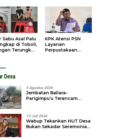
obol, Pelaku
Pendahuluan
ngkap Dini Hari
Terhadap Selpina
r Sabu Asal Palu
KPK Atensi PSN
ngkap di Toboli,
Layanan
ingan Terungkap
Perpustakaan
gga Ampibabo
Parimo, Kadis
Diminta Susun
Laporan
ar Desa
5 Agustus 2026
Jembatan Baliara-
Parigimpu’u Terancam
Amblas, Warga Waswas
Akses Putus
19 Juli 2026
Wabup Tekankan HUT Desa
Bukan Sekadar Seremonial,
Tapi Evaluasi Pembangunan