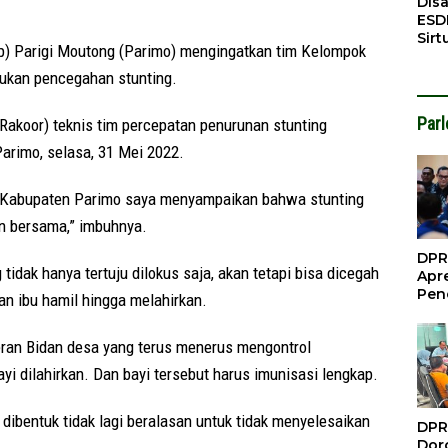
Dis
ESD
Sirt
 Parigi Moutong (Parimo) mengingatkan tim Kelompok
Bali
kukan pencegahan stunting.
Par
(Rakoor) teknis tim percepatan penurunan stunting
arimo, selasa, 31 Mei 2022.
ng Kabupaten Parimo saya menyampaikan bahwa stunting
n bersama,” imbuhnya.
DPR
idak hanya tertuju dilokus saja, akan tetapi bisa dicegah
Apre
Pen
n ibu hamil hingga melahirkan.
Per
Gua
 peran Bidan desa yang terus menerus mengontrol
Inve
i dilahirkan. Dan bayi tersebut harus imunisasi lengkap.
dibentuk tidak lagi beralasan untuk tidak menyelesaikan
DPR
Doro