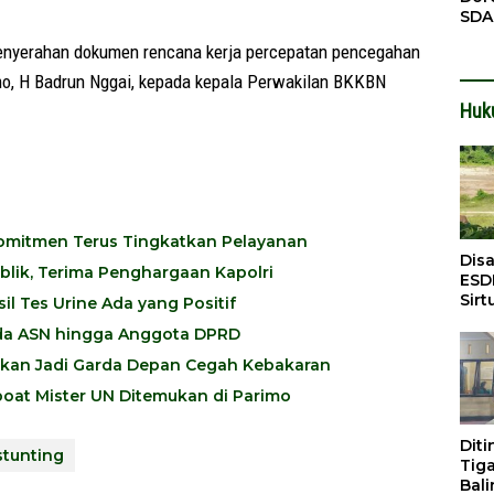
SDA
Pen
 penyerahan dokumen rencana kerja percepatan pencegahan
Men
o, H Badrun Nggai, kepada kepala Perwakilan BKKBN
Huk
 Komitmen Terus Tingkatkan Pelayanan
Dis
ublik, Terima Penghargaan Kapolri
ESD
Sirt
l Tes Urine Ada yang Positif
Bali
 Ada ASN hingga Anggota DPRD
pkan Jadi Garda Depan Cegah Kebakaran
oat Mister UN Ditemukan di Parimo
Dit
tunting
Tig
Bali