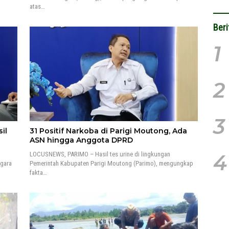
atas…
Beri
1
2
3
il
31 Positif Narkoba di Parigi Moutong, Ada
ASN hingga Anggota DPRD
LOCUSNEWS, PARIMO – Hasil tes urine di lingkungan
4
egara
Pemerintah Kabupaten Parigi Moutong (Parimo), mengungkap
fakta…