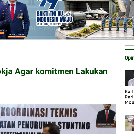
Opin
okja Agar komitmen Lakukan
Karh
Pari
Mou
Cat
Krit
Tan
Tata
Miti