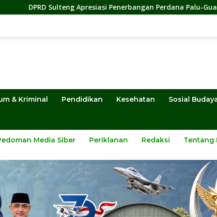
presiasi Penerbangan Perdana Palu-Guangzhou, Dorong Investa
um & Kriminal
Pendidikan
Kesehatan
Sosial Buday
Pedoman Media Siber
Periklanan
Redaksi
Tentang