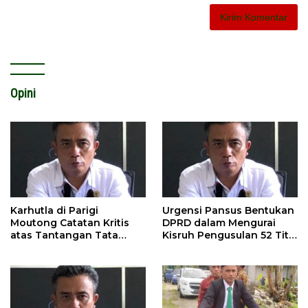
Opini
Karhutla di Parigi
Urgensi Pansus Bentukan
Moutong Catatan Kritis
DPRD dalam Mengurai
atas Tantangan Tata
Kisruh Pengusulan 52 Titik
Kelola Mitigasi Bencana
WPR di Parigi Moutong.