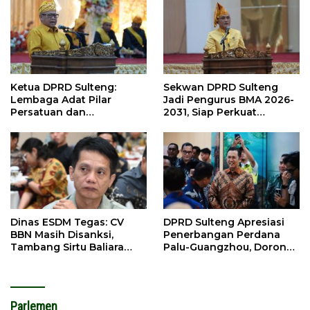
Ketua DPRD Sulteng:
Sekwan DPRD Sulteng
Lembaga Adat Pilar
Jadi Pengurus BMA 2026-
Persatuan dan
2031, Siap Perkuat
Pembangunan
Pelestarian Adat
DPRD Sulteng Apresiasi
Dinas ESDM Tegas: CV
Penerbangan Perdana
BBN Masih Disanksi,
Palu-Guangzhou, Dorong
Tambang Sirtu Baliara
Investasi
Dilarang Beroperasi
Parlemen