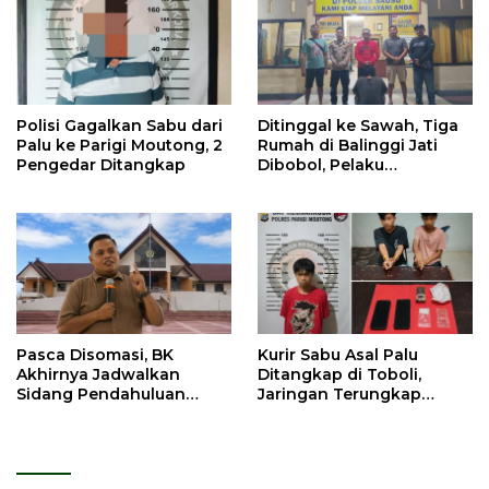
Polisi Gagalkan Sabu dari
Ditinggal ke Sawah, Tiga
Palu ke Parigi Moutong, 2
Rumah di Balinggi Jati
Pengedar Ditangkap
Dibobol, Pelaku
Ditangkap Dini Hari
Pasca Disomasi, BK
Kurir Sabu Asal Palu
Akhirnya Jadwalkan
Ditangkap di Toboli,
Sidang Pendahuluan
Jaringan Terungkap
Terhadap Selpina
Hingga Ampibabo