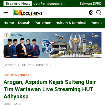
Langsung
rsatuan dan Pembangunan
Breaking News
Sekwan DPRD Sulteng Jadi Pen
ke
konten
Home
Daerah
Parlemen
Hukum & Kriminal
Pendidi
Beranda
Hukum & Kriminal
Hukum & Kriminal
Arogan, Aspidum Kejati Sulteng Usir
Tim Wartawan Live Streaming HUT
Adhyaksa
Admin