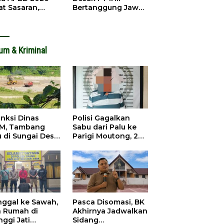
at Sasaran,
Bertanggung Jawab
an Sekadar
atas Kecelakaan
apan
Kerja Maut
um & Kriminal
anksi Dinas
Polisi Gagalkan
M, Tambang
Sabu dari Palu ke
u di Sungai Desa
Parigi Moutong, 2
ara Tetap Jalan
Pengedar
Ditangkap
inggal ke Sawah,
Pasca Disomasi, BK
a Rumah di
Akhirnya Jadwalkan
nggi Jati
Sidang