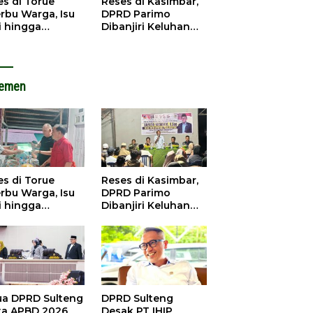
es di Torue
Reses di Kasimbar,
rbu Warga, Isu
DPRD Parimo
i hingga
Dibanjiri Keluhan
astruktur
Jalan Rusak hingga
gemuka
Abrasi
lemen
es di Torue
Reses di Kasimbar,
rbu Warga, Isu
DPRD Parimo
i hingga
Dibanjiri Keluhan
astruktur
Jalan Rusak hingga
gemuka
Abrasi
ua DPRD Sulteng
DPRD Sulteng
ta APBD 2026
Desak PT IHIP