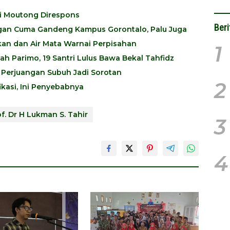
gi Moutong Direspons
Beri
ngan Cuma Gandeng Kampus Gorontalo, Palu Juga
lukan dan Air Mata Warnai Perpisahan
1
ah Parimo, 19 Santri Lulus Bawa Bekal Tahfidz
h Perjuangan Subuh Jadi Sorotan
2
ikasi, Ini Penyebabnya
f. Dr H Lukman S. Tahir
3
4