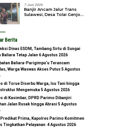
7 Juni 2026
Banjir Ancam Jalur Trans
Sulawesi, Desa Tolai Genjot
Normalisasi Sungai
ar Berita
nksi Dinas ESDM, Tambang Sirtu di Sungai
 Baliara Tetap Jalan
6 Agustus 2026
atan Baliara-Parigimpu’u Terancam
as, Warga Waswas Akses Putus
5 Agustus
6
s di Torue Diserbu Warga, Isu Tani hingga
astruktur Mengemuka
5 Agustus 2026
s di Kasimbar, DPRD Parimo Dibanjiri
han Jalan Rusak hingga Abrasi
5 Agustus
6
 Predikat Prima, Kapolres Parimo Komitmen
s Tingkatkan Pelayanan
4 Agustus 2026