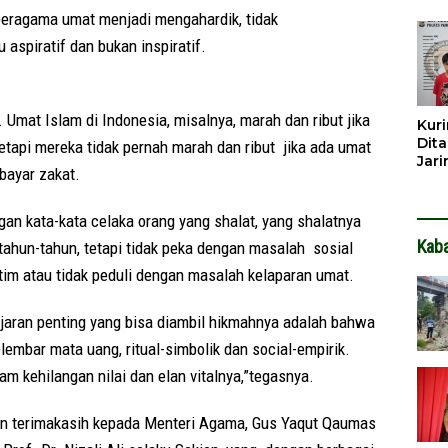
Dib
beragama umat menjadi mengahardik, tidak
Dita
 aspiratif dan bukan inspiratif.
Umat Islam di Indonesia, misalnya, marah dan ribut jika
Kuri
Dita
etapi mereka tidak pernah marah dan ribut jika ada umat
Jar
bayar zakat.
Hin
an kata-kata celaka orang yang shalat, yang shalatnya
Kab
rtahun-tahun, tetapi tidak peka dengan masalah sosial
tim atau tidak peduli dengan masalah kelaparan umat.
lajaran penting yang bisa diambil hikmahnya adalah bahwa
elembar mata uang, ritual-simbolik dan social-empirik.
m kehilangan nilai dan elan vitalnya,”tegasnya.
an terimakasih kepada Menteri Agama, Gus Yaqut Qaumas