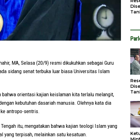
Res
Dise
Tan
Infr
Men
Par
hir, MA, Selasa (20/9) resmi dikukuhkan sebagai Guru
ada sidang senat terbuka luar biasa Universitas Islam
Res
Dise
Tan
ahwa orientasi kajian keislaman kita terlalu melangit,
Infr
 dengan kebutuhan dasariah manusia. Olehnya kata dia
Men
 ke antropo-sentris.
 Tengah itu, mengatakan bahwa kajian teologi Islam yang
Ket
al yang terpisah, melainkan satu kesatuan.
Min