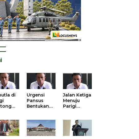
i
utla di
Urgensi
Jalan Ketiga
gi
Pansus
Menuju
tong
Bentukan
Parigi
atan
DPRD dalam
Moutong
is atas
Mengurai
yang Lebih
tangan
Kisruh
Beradab
 Kelola
Pengusulan
gasi
52 Titik