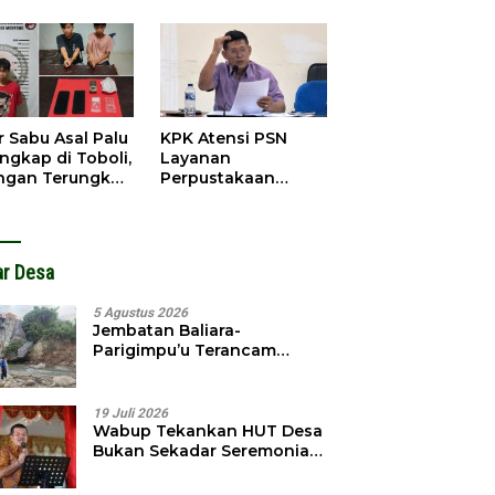
obol, Pelaku
Pendahuluan
ngkap Dini Hari
Terhadap Selpina
r Sabu Asal Palu
KPK Atensi PSN
ngkap di Toboli,
Layanan
ingan Terungkap
Perpustakaan
gga Ampibabo
Parimo, Kadis
Diminta Susun
Laporan
ar Desa
5 Agustus 2026
Jembatan Baliara-
Parigimpu’u Terancam
Amblas, Warga Waswas
Akses Putus
19 Juli 2026
Wabup Tekankan HUT Desa
Bukan Sekadar Seremonial,
Tapi Evaluasi Pembangunan