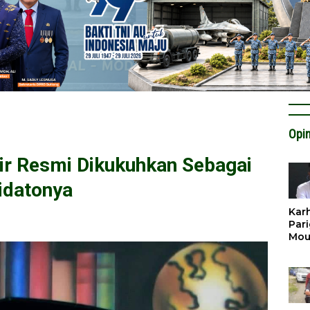
Opin
ir Resmi Dikukuhkan Sebagai
Pidatonya
Karh
Pari
Mou
Cat
Krit
Tan
Tata
Miti