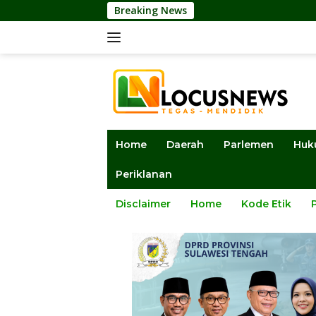
Langsung
Breaking News
Disanksi Di
ke
konten
Home
Daerah
Parlemen
Huk
Periklanan
Disclaimer
Home
Kode Etik