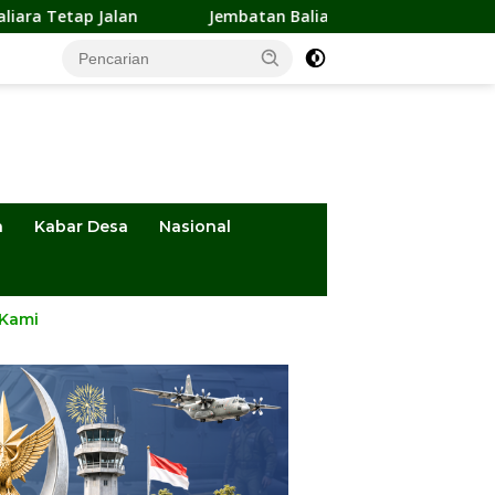
Jembatan Baliara-Parigimpu’u Terancam Amblas, Warga 
a
Kabar Desa
Nasional
 Kami