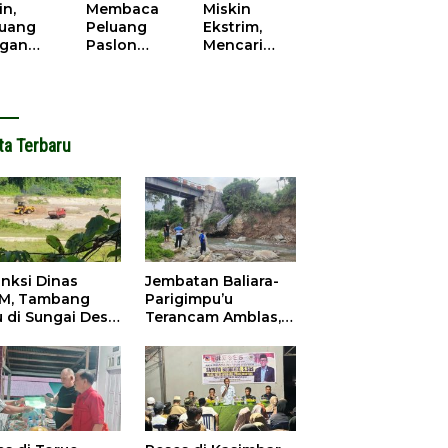
cana
WPR di
in,
Membaca
Miskin
Parigi
juang
Peluang
Ekstrim,
Moutong.
gan
Paslon
Mencari
al Doa,
Bupati
Solusi di
ir Saat
Parimo
Pilkada
antikan
Yang Akan
Parigi
k Motor
‘Berlayar’ di
Moutong
ut
Pilkada
2024
ta Terbaru
2024
anksi Dinas
Jembatan Baliara-
M, Tambang
Parigimpu’u
u di Sungai Desa
Terancam Amblas,
ara Tetap Jalan
Warga Waswas
Akses Putus