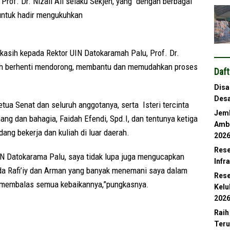
Prof. Dr. Nizali Ali selaku Sekjen, yang dengan berbagai
untuk hadir mengukuhkan
kasih kepada Rektor UIN Datokaramah Palu, Prof. Dr.
nah berhenti mendorong, membantu dan memudahkan proses
Daft
Disa
Desa
ua Senat dan seluruh anggotanya, serta Isteri tercinta
Jemb
nang dan bahagia, Faidah Efendi, Spd.I, dan tentunya ketiga
Ambl
dang bekerja dan kuliah di luar daerah.
202
Rese
N Datokarama Palu, saya tidak lupa juga mengucapkan
Infr
da Rafi’iy dan Arman yang banyak menemani saya dalam
Rese
h membalas semua kebaikannya,”pungkasnya.
Kelu
202
Raih
Teru