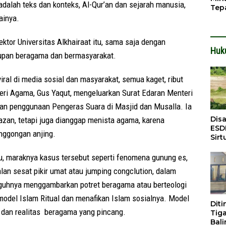
alah teks dan konteks, Al-Qur’an dan sejarah manusia,
Tep
Buk
ainya.
Ser
tor Universitas Alkhairaat itu, sama saja dengan
Huk
dupan beragama dan bermasyarakat.
ral di media sosial dan masyarakat, semua kaget, ribut
eri Agama, Gus Yaqut, mengeluarkan Surat Edaran Menteri
n penggunaan Pengeras Suara di Masjid dan Musalla. Ia
Dis
zan, tetapi juga dianggap menista agama, karena
ESD
nggongan anjing.
Sirt
Bali
, maraknya kasus tersebut seperti fenomena gunung es,
n sesat pikir umat atau jumping congclution, dalam
ngguhnya menggambarkan potret beragama atau berteologi
model Islam Ritual dan menafikan Islam sosialnya. Model
Dit
 dan realitas beragama yang pincang.
Tig
Bali