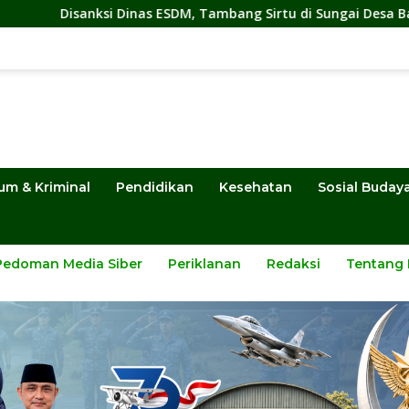
nas ESDM, Tambang Sirtu di Sungai Desa Baliara Tetap Jalan
um & Kriminal
Pendidikan
Kesehatan
Sosial Buday
Pedoman Media Siber
Periklanan
Redaksi
Tentang