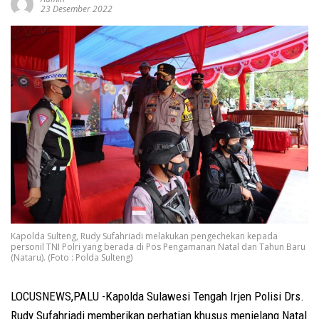
23 Desember 2022
Kapolda Sulteng, Rudy Sufahriadi melakukan pengechekan kepada
personil TNI Polri yang berada di Pos Pengamanan Natal dan Tahun Baru
(Nataru). (Foto : Polda Sulteng)
LOCUSNEWS,PALU -Kapolda Sulawesi Tengah Irjen Polisi Drs.
Rudy Sufahriadi memberikan perhatian khusus menjelang Natal