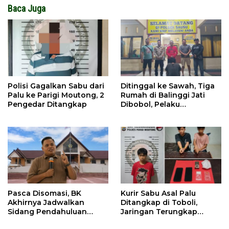
Baca Juga
Polisi Gagalkan Sabu dari
Ditinggal ke Sawah, Tiga
Palu ke Parigi Moutong, 2
Rumah di Balinggi Jati
Pengedar Ditangkap
Dibobol, Pelaku
Ditangkap Dini Hari
Pasca Disomasi, BK
Kurir Sabu Asal Palu
Akhirnya Jadwalkan
Ditangkap di Toboli,
Sidang Pendahuluan
Jaringan Terungkap
Terhadap Selpina
Hingga Ampibabo