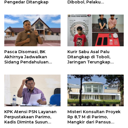
Pengedar Ditangkap
Dibobol, Pelaku
Ditangkap Dini Hari
Pasca Disomasi, BK
Kurir Sabu Asal Palu
Akhirnya Jadwalkan
Ditangkap di Toboli,
Sidang Pendahuluan
Jaringan Terungkap
Terhadap Selpina
Hingga Ampibabo
KPK Atensi PSN Layanan
Misteri Konsultan Proyek
Perpustakaan Parimo,
Rp 8,7 M di Parimo,
Kadis Diminta Susun
Mangkir dari Pansus
Laporan
hingga Abaikan