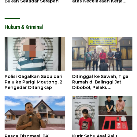
Bukan Sekadar Serapan
atas Kecelakaan Kerja
Maut
Hukum & Kriminal
Polisi Gagalkan Sabu dari
Ditinggal ke Sawah, Tiga
Palu ke Parigi Moutong, 2
Rumah di Balinggi Jati
Pengedar Ditangkap
Dibobol, Pelaku
Ditangkap Dini Hari
Pasca Disomasi, BK
Kurir Sabu Asal Palu