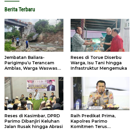
Berita Terbaru
Jembatan Baliara-
Reses di Torue Diserbu
Parigimpu’u Terancam
Warga, Isu Tani hingga
Amblas, Warga Waswas
Infrastruktur Mengemuka
Akses Putus
Reses di Kasimbar, DPRD
Raih Predikat Prima,
Parimo Dibanjiri Keluhan
Kapolres Parimo
Jalan Rusak hingga Abrasi
Komitmen Terus
Tingkatkan Pelayanan