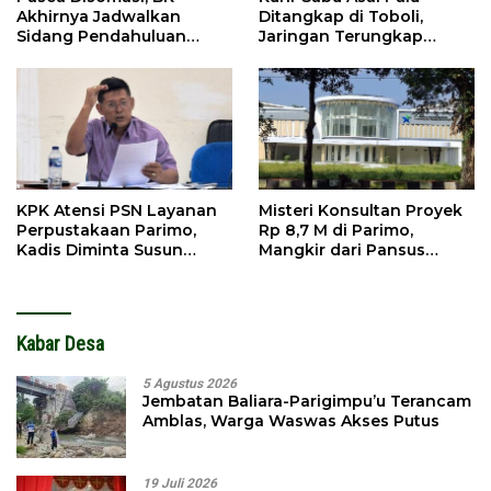
Akhirnya Jadwalkan
Ditangkap di Toboli,
Sidang Pendahuluan
Jaringan Terungkap
Terhadap Selpina
Hingga Ampibabo
KPK Atensi PSN Layanan
Misteri Konsultan Proyek
Perpustakaan Parimo,
Rp 8,7 M di Parimo,
Kadis Diminta Susun
Mangkir dari Pansus
Laporan
hingga Abaikan
Kontraktor
Kabar Desa
5 Agustus 2026
Jembatan Baliara-Parigimpu’u Terancam
Amblas, Warga Waswas Akses Putus
19 Juli 2026