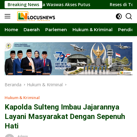
Langsung
, Warga Waswas Akses Putus
Breaking News
Reses di Torue Diserbu W
ke
konten
Home
Daerah
Parlemen
Hukum & Kriminal
Pendidi
Beranda
Hukum & Kriminal
Hukum & Kriminal
Kapolda Sulteng Imbau Jajarannya
Layani Masyarakat Dengan Sepenuh
Hati
Admin