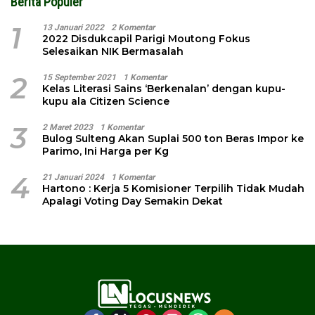
Berita Populer
1
13 Januari 2022
2 Komentar
2022 Disdukcapil Parigi Moutong Fokus
Selesaikan NIK Bermasalah
2
15 September 2021
1 Komentar
Kelas Literasi Sains ‘Berkenalan’ dengan kupu-
kupu ala Citizen Science
3
2 Maret 2023
1 Komentar
Bulog Sulteng Akan Suplai 500 ton Beras Impor ke
Parimo, Ini Harga per Kg
4
21 Januari 2024
1 Komentar
Hartono : Kerja 5 Komisioner Terpilih Tidak Mudah
Apalagi Voting Day Semakin Dekat