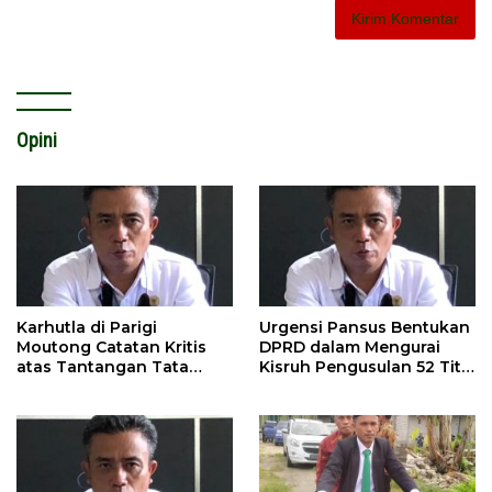
Opini
Karhutla di Parigi
Urgensi Pansus Bentukan
Moutong Catatan Kritis
DPRD dalam Mengurai
atas Tantangan Tata
Kisruh Pengusulan 52 Titik
Kelola Mitigasi Bencana
WPR di Parigi Moutong.