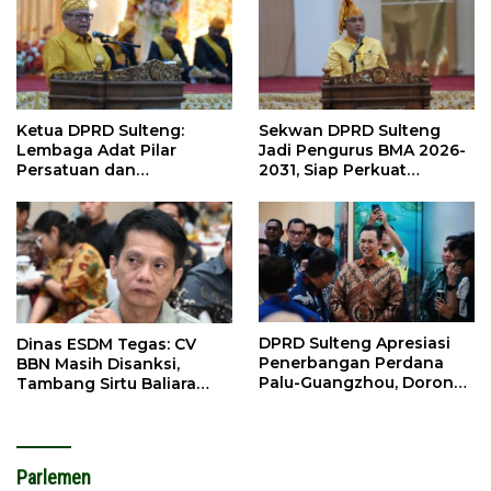
Ketua DPRD Sulteng:
Sekwan DPRD Sulteng
Lembaga Adat Pilar
Jadi Pengurus BMA 2026-
Persatuan dan
2031, Siap Perkuat
Pembangunan
Pelestarian Adat
DPRD Sulteng Apresiasi
Dinas ESDM Tegas: CV
Penerbangan Perdana
BBN Masih Disanksi,
Palu-Guangzhou, Dorong
Tambang Sirtu Baliara
Investasi
Dilarang Beroperasi
Parlemen