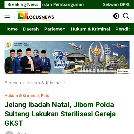
Langsung
ersatuan dan Pembangunan
Breaking News
Sekwan DPRD Sulteng Jadi P
ke
konten
Home
Daerah
Parlemen
Hukum & Kriminal
Pendidi
Beranda
Hukum & Kriminal
Hukum & Kriminal
,
Palu
Jelang Ibadah Natal, Jibom Polda
Sulteng Lakukan Sterilisasi Gereja
GKST
Admin