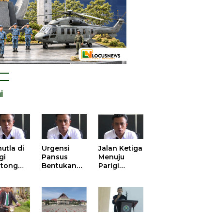
i
utla di
Urgensi
Jalan Ketiga
gi
Pansus
Menuju
tong
Bentukan
Parigi
atan
DPRD dalam
Moutong
is atas
Mengurai
yang Lebih
tangan
Kisruh
Beradab
 Kelola
Pengusulan
gasi
52 Titik