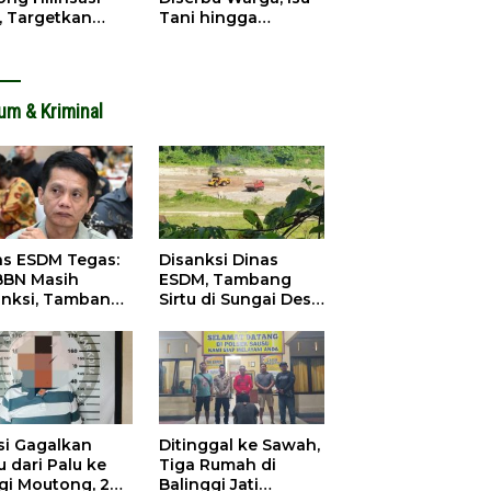
, Targetkan
Tani hingga
dapatan Daerah
Infrastruktur
ingkat
Mengemuka
um & Kriminal
as ESDM Tegas:
Disanksi Dinas
BBN Masih
ESDM, Tambang
anksi, Tambang
Sirtu di Sungai Desa
u Baliara
Baliara Tetap Jalan
arang Beroperasi
si Gagalkan
Ditinggal ke Sawah,
 dari Palu ke
Tiga Rumah di
igi Moutong, 2
Balinggi Jati