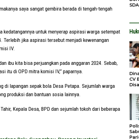
SDA
, makanya saya sangat gembira berada di tengah-tengah
Pen
Men
Huk
wa kedatangannya untuk menyerap aspirasi warga setempat
 Terlebih jika aspirasi tersebut menjadi kewenangan
isi IV.
dan ibu kita bisa perjuangkan pada anggaran 2024. Sebab,
si itu di OPD mitra komisi IV,” paparnya.
Din
CV 
Dis
ng di lapangan sepak bola Desa Petapa. Sejumlah warga
Sirt
ng produksi dan bantuan sosia lainnya.
Dil
Tahir, Kepala Desa, BPD dan sejumlah tokoh dari beberapa
Poli
Sabu
Par