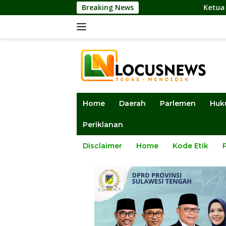
Langsung
Breaking News
Ketua DPRD Sulteng: Lembaga
ke
konten
Home
Daerah
Parlemen
Huk
Periklanan
Disclaimer
Home
Kode Etik