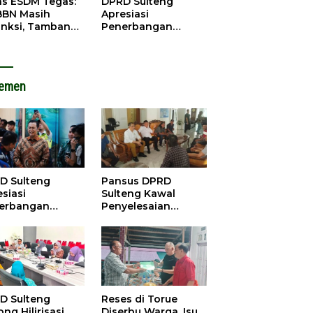
as ESDM Tegas:
DPRD Sulteng
BBN Masih
Apresiasi
anksi, Tambang
Penerbangan
u Baliara
Perdana Palu-
arang Beroperasi
Guangzhou, Dorong
Investasi
lemen
D Sulteng
Pansus DPRD
siasi
Sulteng Kawal
erbangan
Penyelesaian
dana Palu-
Konflik Agraria
ngzhou, Dorong
Sawit di Tolitoli
stasi
D Sulteng
Reses di Torue
ng Hilirisasi
Diserbu Warga, Isu