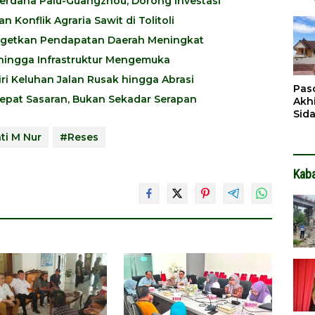
erdana Palu-Guangzhou, Dorong Investasi
Pen
Konflik Agraria Sawit di Tolitoli
Dit
Targetkan Pendapatan Daerah Meningkat
i hingga Infrastruktur Mengemuka
ri Keluhan Jalan Rusak hingga Abrasi
Pas
epat Sasaran, Bukan Sekadar Serapan
Akh
Sid
Pen
i M Nur
#Reses
Ter
Kab