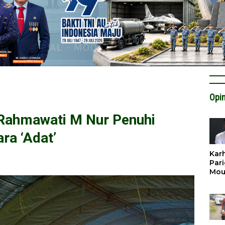
Opin
 Rahmawati M Nur Penuhi
ra ‘Adat’
Karh
Pari
Mou
Cat
Krit
Tan
Tata
Miti