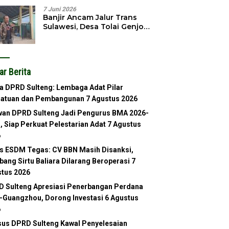
7 Juni 2026
Banjir Ancam Jalur Trans
Sulawesi, Desa Tolai Genjot
Normalisasi Sungai
ar Berita
a DPRD Sulteng: Lembaga Adat Pilar
satuan dan Pembangunan
7 Agustus 2026
an DPRD Sulteng Jadi Pengurus BMA 2026-
, Siap Perkuat Pelestarian Adat
7 Agustus
6
s ESDM Tegas: CV BBN Masih Disanksi,
ang Sirtu Baliara Dilarang Beroperasi
7
tus 2026
 Sulteng Apresiasi Penerbangan Perdana
-Guangzhou, Dorong Investasi
6 Agustus
6
us DPRD Sulteng Kawal Penyelesaian