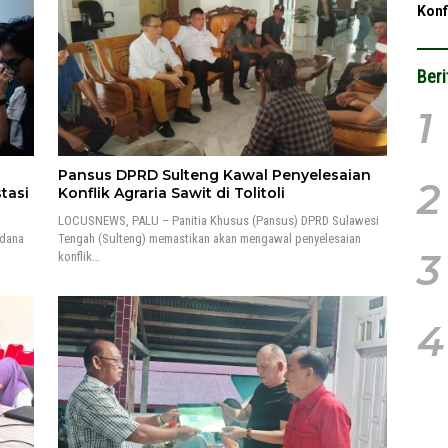
Konf
Beri
1
Pansus DPRD Sulteng Kawal Penyelesaian
2
tasi
Konflik Agraria Sawit di Tolitoli
LOCUSNEWS, PALU – Panitia Khusus (Pansus) DPRD Sulawesi
rdana
Tengah (Sulteng) memastikan akan mengawal penyelesaian
3
konflik…
4