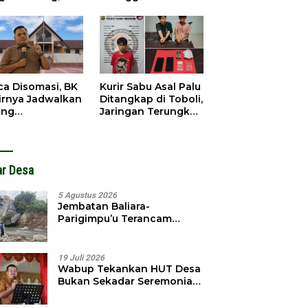
gedar
Dibobol, Pelaku
angkap
Ditangkap Dini Hari
ca Disomasi, BK
Kurir Sabu Asal Palu
irnya Jadwalkan
Ditangkap di Toboli,
ang
Jaringan Terungkap
dahuluan
Hingga Ampibabo
hadap Selpina
ar Desa
5 Agustus 2026
Jembatan Baliara-
Parigimpu’u Terancam
Amblas, Warga Waswas
Akses Putus
19 Juli 2026
Wabup Tekankan HUT Desa
Bukan Sekadar Seremonial,
Tapi Evaluasi Pembangunan