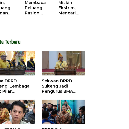
cana
WPR di
in,
Membaca
Miskin
Parigi
juang
Peluang
Ekstrim,
Moutong.
gan
Paslon
Mencari
al Doa,
Bupati
Solusi di
ir Saat
Parimo
Pilkada
antikan
Yang Akan
Parigi
k Motor
‘Berlayar’ di
Moutong
ut
Pilkada
2024
ta Terbaru
2024
ua DPRD
Sekwan DPRD
teng: Lembaga
Sulteng Jadi
 Pilar
Pengurus BMA
satuan dan
2026-2031, Siap
bangunan
Perkuat Pelestarian
Adat