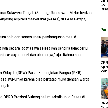
Din
CV 
Dis
si Sulawesi Tengah (Sulteng) Rahmawati M Nur berikan
Sirt
Dil
njaring aspirasi masyarakat (Reses), di Desa Petapa,
.
Par
stum bola dan semen untuk pembangunan mesjid.
aikan secara ‘adat’ (saya selesaikan sendiri) tidak perlu
kasih ke saya model dan ukurannya,” ujar Rahma saat
DPR
Apre
Pen
n Wilayah (DPW) Partai Kebangkitan Bangsa (PKB)
Per
rasa syukurnya karena bisa bertatap muka dengan warga
Gua
Inve
engah.
ta DPRD Provinsi Sulteng belum sekalipun ia Reses di
DPR
Doro