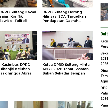
DPRD Sulteng Kawal
DPRD Sulteng Dorong
saian Konflik
Hilirisasi SDA, Targetkan
Sawit di Tolitoli
Pendapatan Daerah
Meningkat
Daft
Ketu
Per
Sekw
2031
202
i Kasimbar, DPRD
Ketua DPRD Sulteng Minta
Dibanjiri Keluhan
APBD 2026 Tepat Sasaran,
Dina
usak hingga Abrasi
Bukan Sekadar Serapan
Tamb
Agus
DPRD
Palu
202
Pans