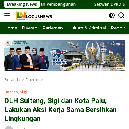
Langsung
satuan dan Pembangunan
Breaking News
Sekwan DPRD Sulteng Jadi Pen
ke
konten
Home
Daerah
Parlemen
Hukum & Kriminal
Pendidi
Beranda
Daerah
Daerah
,
Sigi
DLH Sulteng, Sigi dan Kota Palu,
Lakukan Aksi Kerja Sama Bersihkan
Lingkungan
Admin