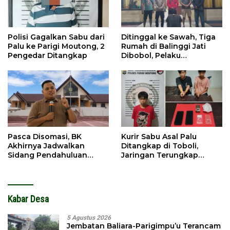
Polisi Gagalkan Sabu dari
Ditinggal ke Sawah, Tiga
Palu ke Parigi Moutong, 2
Rumah di Balinggi Jati
Pengedar Ditangkap
Dibobol, Pelaku
Ditangkap Dini Hari
Pasca Disomasi, BK
Kurir Sabu Asal Palu
Akhirnya Jadwalkan
Ditangkap di Toboli,
Sidang Pendahuluan
Jaringan Terungkap
Terhadap Selpina
Hingga Ampibabo
Kabar Desa
5 Agustus 2026
Jembatan Baliara-Parigimpu’u Terancam