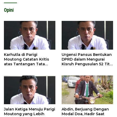
Opini
Karhutla di Parigi
Urgensi Pansus Bentukan
Moutong Catatan Kritis
DPRD dalam Mengurai
atas Tantangan Tata
Kisruh Pengusulan 52 Titik
Kelola Mitigasi Bencana
WPR di Parigi Moutong.
Jalan Ketiga Menuju Parigi
Abdin, Berjuang Dengan
Moutong yang Lebih
Modal Doa, Hadir Saat