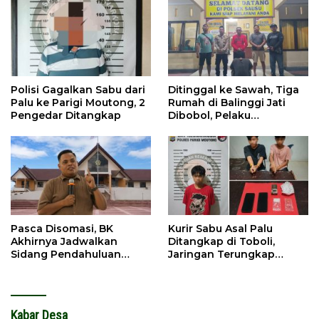
Polisi Gagalkan Sabu dari
Ditinggal ke Sawah, Tiga
Palu ke Parigi Moutong, 2
Rumah di Balinggi Jati
Pengedar Ditangkap
Dibobol, Pelaku
Ditangkap Dini Hari
Pasca Disomasi, BK
Kurir Sabu Asal Palu
Akhirnya Jadwalkan
Ditangkap di Toboli,
Sidang Pendahuluan
Jaringan Terungkap
Terhadap Selpina
Hingga Ampibabo
Kabar Desa