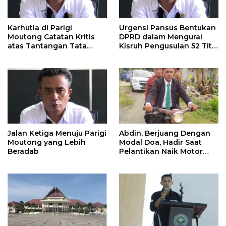
Karhutla di Parigi
Urgensi Pansus Bentukan
Moutong Catatan Kritis
DPRD dalam Mengurai
atas Tantangan Tata
Kisruh Pengusulan 52 Titik
Kelola Mitigasi Bencana
WPR di Parigi Moutong.
Jalan Ketiga Menuju Parigi
Abdin, Berjuang Dengan
Moutong yang Lebih
Modal Doa, Hadir Saat
Beradab
Pelantikan Naik Motor
Butut