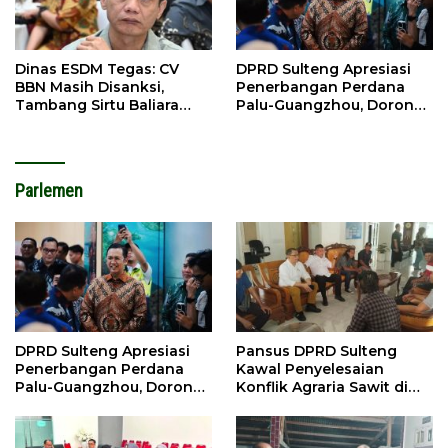
Dinas ESDM Tegas: CV
DPRD Sulteng Apresiasi
BBN Masih Disanksi,
Penerbangan Perdana
Tambang Sirtu Baliara
Palu-Guangzhou, Dorong
Dilarang Beroperasi
Investasi
Parlemen
DPRD Sulteng Apresiasi
Pansus DPRD Sulteng
Penerbangan Perdana
Kawal Penyelesaian
Palu-Guangzhou, Dorong
Konflik Agraria Sawit di
Investasi
Tolitoli