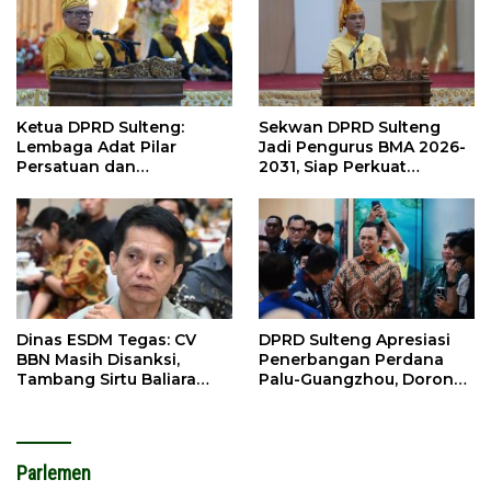
Ketua DPRD Sulteng:
Sekwan DPRD Sulteng
Lembaga Adat Pilar
Jadi Pengurus BMA 2026-
Persatuan dan
2031, Siap Perkuat
Pembangunan
Pelestarian Adat
Dinas ESDM Tegas: CV
DPRD Sulteng Apresiasi
BBN Masih Disanksi,
Penerbangan Perdana
Tambang Sirtu Baliara
Palu-Guangzhou, Dorong
Dilarang Beroperasi
Investasi
Parlemen