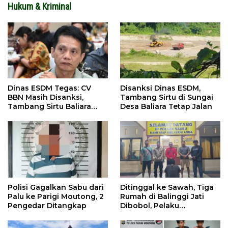
Hukum & Kriminal
Dinas ESDM Tegas: CV
Disanksi Dinas ESDM,
BBN Masih Disanksi,
Tambang Sirtu di Sungai
Tambang Sirtu Baliara
Desa Baliara Tetap Jalan
Dilarang Beroperasi
Polisi Gagalkan Sabu dari
Ditinggal ke Sawah, Tiga
Palu ke Parigi Moutong, 2
Rumah di Balinggi Jati
Pengedar Ditangkap
Dibobol, Pelaku
Ditangkap Dini Hari