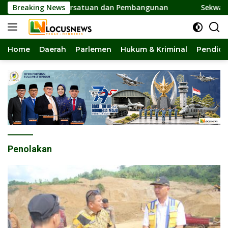
Langsung
dat Pilar Persatuan dan Pembangunan
Breaking News
Sekwan DPRD Sul
ke
konten
Home
Daerah
Parlemen
Hukum & Kriminal
Pendidi
Penolakan