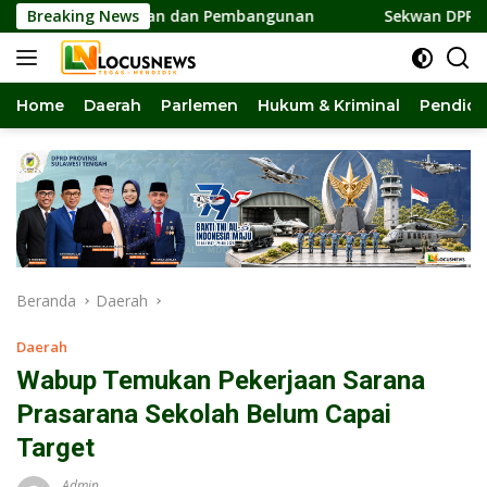
Langsung
Persatuan dan Pembangunan
Breaking News
Sekwan DPRD Sulteng Jadi 
ke
konten
Home
Daerah
Parlemen
Hukum & Kriminal
Pendidi
Beranda
Daerah
Daerah
Wabup Temukan Pekerjaan Sarana
Prasarana Sekolah Belum Capai
Target
Admin