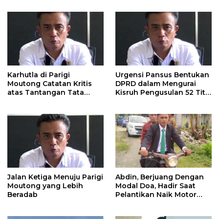
Karhutla di Parigi
Urgensi Pansus Bentukan
Moutong Catatan Kritis
DPRD dalam Mengurai
atas Tantangan Tata
Kisruh Pengusulan 52 Titik
Kelola Mitigasi Bencana
WPR di Parigi Moutong.
Jalan Ketiga Menuju Parigi
Abdin, Berjuang Dengan
Moutong yang Lebih
Modal Doa, Hadir Saat
Beradab
Pelantikan Naik Motor
Butut