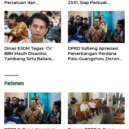
Persatuan dan
2031, Siap Perkuat
Pembangunan
Pelestarian Adat
Dinas ESDM Tegas: CV
DPRD Sulteng Apresiasi
BBN Masih Disanksi,
Penerbangan Perdana
Tambang Sirtu Baliara
Palu-Guangzhou, Dorong
Dilarang Beroperasi
Investasi
Parlemen