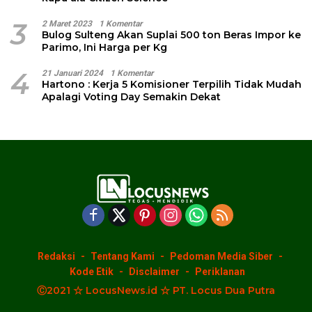
3
2 Maret 2023
1 Komentar
Bulog Sulteng Akan Suplai 500 ton Beras Impor ke
Parimo, Ini Harga per Kg
4
21 Januari 2024
1 Komentar
Hartono : Kerja 5 Komisioner Terpilih Tidak Mudah
Apalagi Voting Day Semakin Dekat
Redaksi
Tentang Kami
Pedoman Media Siber
Kode Etik
Disclaimer
Periklanan
Ⓒ2021 ☆ LocusNews.id ☆ PT. Locus Dua Putra