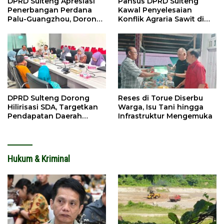
DPRD Sulteng Apresiasi
Pansus DPRD Sulteng
Penerbangan Perdana
Kawal Penyelesaian
Palu-Guangzhou, Dorong
Konflik Agraria Sawit di
Investasi
Tolitoli
DPRD Sulteng Dorong
Reses di Torue Diserbu
Hilirisasi SDA, Targetkan
Warga, Isu Tani hingga
Pendapatan Daerah
Infrastruktur Mengemuka
Meningkat
Hukum & Kriminal