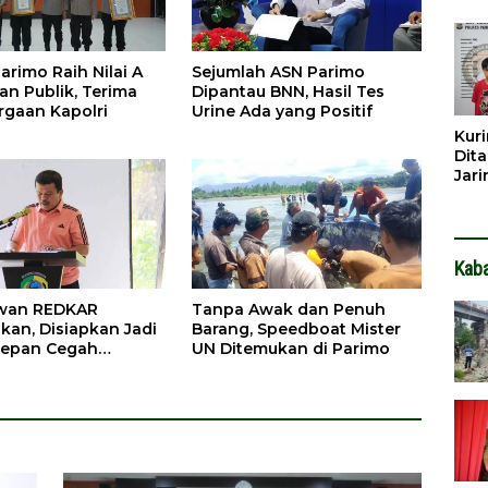
Dib
Dita
arimo Raih Nilai A
Sejumlah ASN Parimo
an Publik, Terima
Dipantau BNN, Hasil Tes
gaan Kapolri
Urine Ada yang Positif
Kuri
Dita
Jar
Hin
Kab
awan REDKAR
Tanpa Awak dan Penuh
kan, Disiapkan Jadi
Barang, Speedboat Mister
Depan Cegah
UN Ditemukan di Parimo
ran