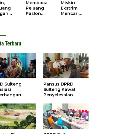
cana
WPR di
in,
Membaca
Miskin
Parigi
juang
Peluang
Ekstrim,
Moutong.
gan
Paslon
Mencari
al Doa,
Bupati
Solusi di
ir Saat
Parimo
Pilkada
antikan
Yang Akan
Parigi
k Motor
‘Berlayar’ di
Moutong
ut
Pilkada
2024
ta Terbaru
2024
D Sulteng
Pansus DPRD
siasi
Sulteng Kawal
erbangan
Penyelesaian
dana Palu-
Konflik Agraria
ngzhou, Dorong
Sawit di Tolitoli
stasi