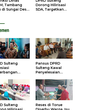
anksi Dinas
DPRD Sulteng
M, Tambang
Dorong Hilirisasi
u di Sungai Desa
SDA, Targetkan
ara Tetap Jalan
Pendapatan Daerah
Meningkat
lemen
D Sulteng
Pansus DPRD
siasi
Sulteng Kawal
erbangan
Penyelesaian
dana Palu-
Konflik Agraria
ngzhou, Dorong
Sawit di Tolitoli
stasi
D Sulteng
Reses di Torue
ng Hilirisasi
Diserbu Warga, Isu