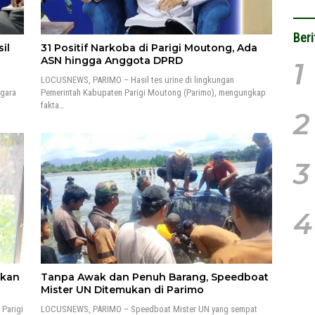
Beri
il
31 Positif Narkoba di Parigi Moutong, Ada
ASN hingga Anggota DPRD
1
LOCUSNEWS, PARIMO – Hasil tes urine di lingkungan
egara
Pemerintah Kabupaten Parigi Moutong (Parimo), mengungkap
fakta…
2
3
4
pkan
Tanpa Awak dan Penuh Barang, Speedboat
Mister UN Ditemukan di Parimo
Parigi
LOCUSNEWS, PARIMO – Speedboat Mister UN yang sempat