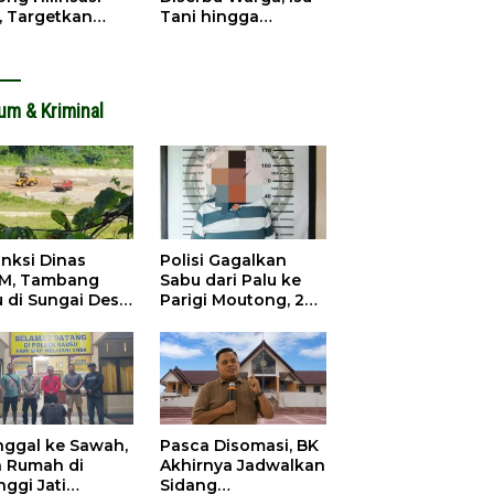
, Targetkan
Tani hingga
dapatan Daerah
Infrastruktur
ingkat
Mengemuka
um & Kriminal
anksi Dinas
Polisi Gagalkan
M, Tambang
Sabu dari Palu ke
u di Sungai Desa
Parigi Moutong, 2
ara Tetap Jalan
Pengedar
Ditangkap
inggal ke Sawah,
Pasca Disomasi, BK
a Rumah di
Akhirnya Jadwalkan
nggi Jati
Sidang