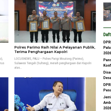
Daft
DPRD
Polres Parimo Raih Nilai A Pelayanan Publik,
Palu
n
Terima Penghargaan Kapolri
202
o),
LOCUSNEWS, PALU – Polres Parigi Moutong (Parimo),
Pans
rus
Sulawesi Tengah (Sulteng), meraih penghargaan dari Kapolri
Konf
atas…
Disa
Desa
DPRD
Pend
Jemb
Ambl
202