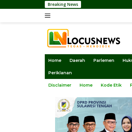
Langsung
Breaking News
DPRD Sulten
ke
konten
Home
Daerah
Parlemen
Huk
Periklanan
Disclaimer
Home
Kode Etik