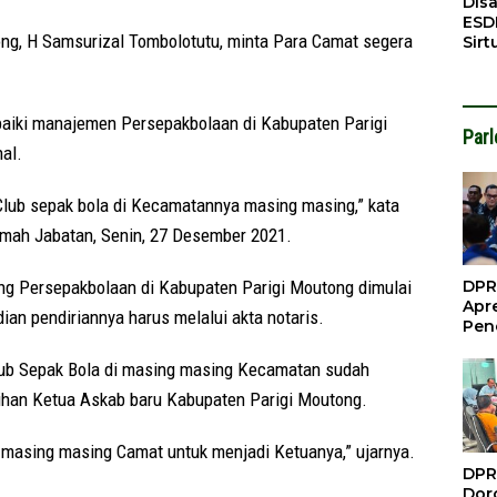
Dis
ESD
g, H Samsurizal Tombolotutu, minta Para Camat segera
Sirt
Bali
baiki manajemen Persepakbolaan di Kabupaten Parigi
Par
al.
lub sepak bola di Kecamatannya masing masing,” kata
umah Jabatan, Senin, 27 Desember 2021.
g Persepakbolaan di Kabupaten Parigi Moutong dimulai
DPR
Apre
an pendiriannya harus melalui akta notaris.
Pen
Per
Gua
lub Sepak Bola di masing masing Kecamatan sudah
Inve
ihan Ketua Askab baru Kabupaten Parigi Moutong.
 masing masing Camat untuk menjadi Ketuanya,” ujarnya.
DPR
Doro