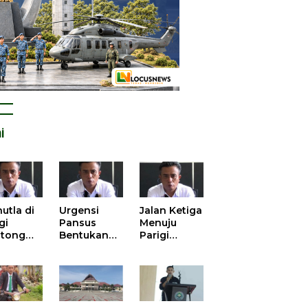
i
utla di
Urgensi
Jalan Ketiga
gi
Pansus
Menuju
tong
Bentukan
Parigi
atan
DPRD dalam
Moutong
is atas
Mengurai
yang Lebih
tangan
Kisruh
Beradab
 Kelola
Pengusulan
gasi
52 Titik