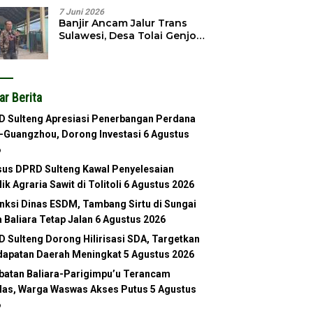
7 Juni 2026
Banjir Ancam Jalur Trans
Sulawesi, Desa Tolai Genjot
Normalisasi Sungai
ar Berita
 Sulteng Apresiasi Penerbangan Perdana
-Guangzhou, Dorong Investasi
6 Agustus
6
us DPRD Sulteng Kawal Penyelesaian
lik Agraria Sawit di Tolitoli
6 Agustus 2026
nksi Dinas ESDM, Tambang Sirtu di Sungai
 Baliara Tetap Jalan
6 Agustus 2026
 Sulteng Dorong Hilirisasi SDA, Targetkan
apatan Daerah Meningkat
5 Agustus 2026
atan Baliara-Parigimpu’u Terancam
as, Warga Waswas Akses Putus
5 Agustus
6