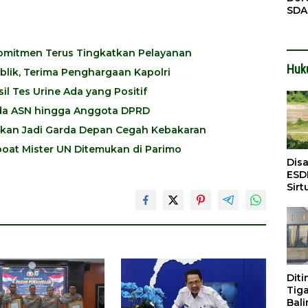
SDA
Pen
Men
 Komitmen Terus Tingkatkan Pelayanan
Huk
ublik, Terima Penghargaan Kapolri
l Tes Urine Ada yang Positif
 Ada ASN hingga Anggota DPRD
pkan Jadi Garda Depan Cegah Kebakaran
oat Mister UN Ditemukan di Parimo
Dis
ESD
Sirt
Bali
Dit
Tig
Bali