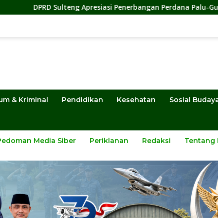
g Apresiasi Penerbangan Perdana Palu-Guangzhou, Dorong Inves
um & Kriminal
Pendidikan
Kesehatan
Sosial Buday
Pedoman Media Siber
Periklanan
Redaksi
Tentang