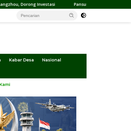
tasi
Pansus DPRD Sulteng Kawal Penyelesaian Konflik Ag
a
Kabar Desa
Nasional
 Kami