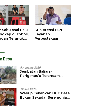
obol, Pelaku
Pendahuluan
ngkap Dini Hari
Terhadap Selpina
r Sabu Asal Palu
KPK Atensi PSN
ngkap di Toboli,
Layanan
ingan Terungkap
Perpustakaan
gga Ampibabo
Parimo, Kadis
Diminta Susun
Laporan
ar Desa
5 Agustus 2026
Jembatan Baliara-
Parigimpu’u Terancam
Amblas, Warga Waswas
Akses Putus
19 Juli 2026
Wabup Tekankan HUT Desa
Bukan Sekadar Seremonial,
Tapi Evaluasi Pembangunan