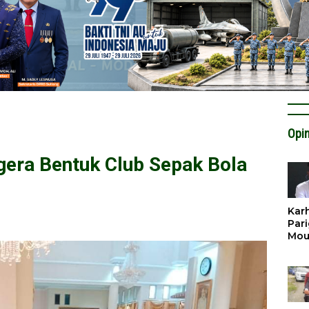
Opin
gera Bentuk Club Sepak Bola
Karh
Pari
Mou
Cat
Krit
Tan
Tata
Miti