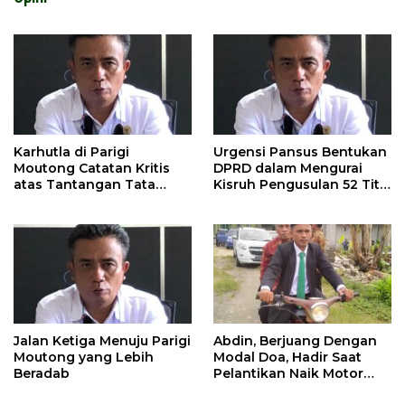
Karhutla di Parigi
Urgensi Pansus Bentukan
Moutong Catatan Kritis
DPRD dalam Mengurai
atas Tantangan Tata
Kisruh Pengusulan 52 Titik
Kelola Mitigasi Bencana
WPR di Parigi Moutong.
Jalan Ketiga Menuju Parigi
Abdin, Berjuang Dengan
Moutong yang Lebih
Modal Doa, Hadir Saat
Beradab
Pelantikan Naik Motor
Butut