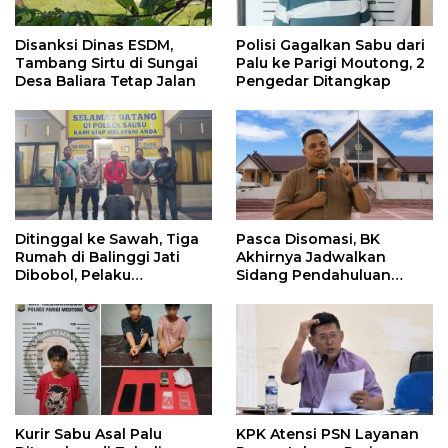
Disanksi Dinas ESDM,
Polisi Gagalkan Sabu dari
Tambang Sirtu di Sungai
Palu ke Parigi Moutong, 2
Desa Baliara Tetap Jalan
Pengedar Ditangkap
Ditinggal ke Sawah, Tiga
Pasca Disomasi, BK
Rumah di Balinggi Jati
Akhirnya Jadwalkan
Dibobol, Pelaku
Sidang Pendahuluan
Ditangkap Dini Hari
Terhadap Selpina
Kurir Sabu Asal Palu
KPK Atensi PSN Layanan