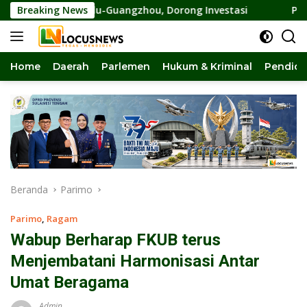
Langsung
erdana Palu-Guangzhou, Dorong Investasi
Breaking News
Pansus DPRD S
ke
konten
Home
Daerah
Parlemen
Hukum & Kriminal
Pendidi
Beranda
Parimo
Parimo
,
Ragam
Wabup Berharap FKUB terus
Menjembatani Harmonisasi Antar
Umat Beragama
Admin