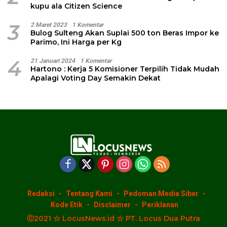
kupu ala Citizen Science
3
2 Maret 2023
1 Komentar
Bulog Sulteng Akan Suplai 500 ton Beras Impor ke
Parimo, Ini Harga per Kg
4
21 Januari 2024
1 Komentar
Hartono : Kerja 5 Komisioner Terpilih Tidak Mudah
Apalagi Voting Day Semakin Dekat
Redaksi
Tentang Kami
Pedoman Media Siber
Kode Etik
Disclaimer
Periklanan
Ⓒ2021 ☆ LocusNews.id ☆ PT. Locus Dua Putra