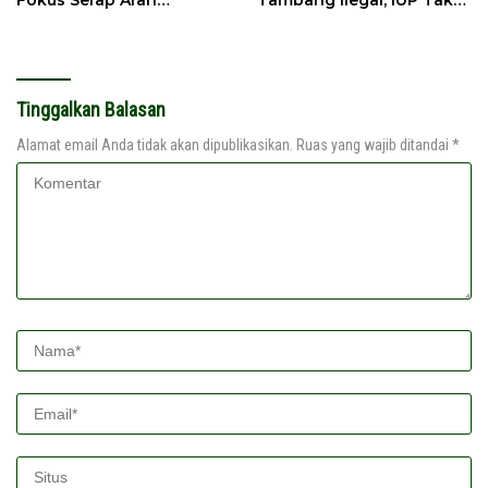
Fokus Serap Arah
Tambang Ilegal, IUP Tak
Kebijakan Nasional
Jelas Diminta Dicabut
Tinggalkan Balasan
Alamat email Anda tidak akan dipublikasikan.
Ruas yang wajib ditandai
*