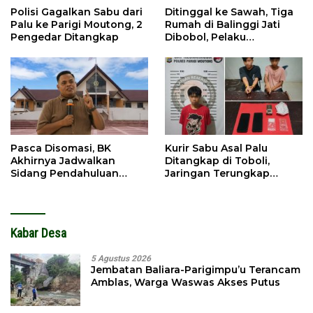
Polisi Gagalkan Sabu dari
Ditinggal ke Sawah, Tiga
Palu ke Parigi Moutong, 2
Rumah di Balinggi Jati
Pengedar Ditangkap
Dibobol, Pelaku
Ditangkap Dini Hari
Pasca Disomasi, BK
Kurir Sabu Asal Palu
Akhirnya Jadwalkan
Ditangkap di Toboli,
Sidang Pendahuluan
Jaringan Terungkap
Terhadap Selpina
Hingga Ampibabo
Kabar Desa
5 Agustus 2026
Jembatan Baliara-Parigimpu’u Terancam
Amblas, Warga Waswas Akses Putus