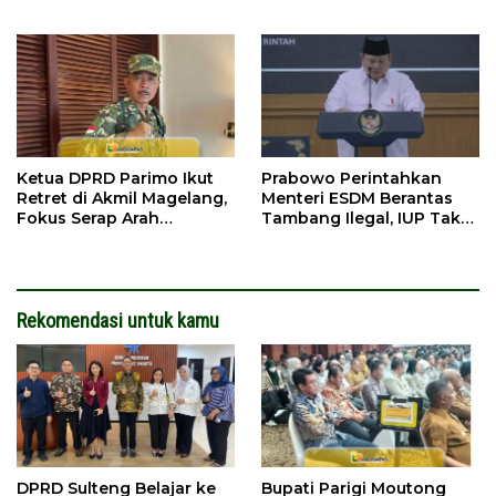
dari Presiden
Ketua DPRD Parimo Ikut
Prabowo Perintahkan
Retret di Akmil Magelang,
Menteri ESDM Berantas
Fokus Serap Arah
Tambang Ilegal, IUP Tak
Kebijakan Nasional
Jelas Diminta Dicabut
Rekomendasi untuk kamu
DPRD Sulteng Belajar ke
Bupati Parigi Moutong