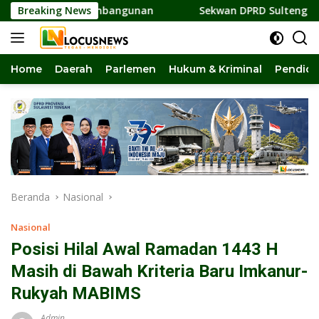
Langsung
 dan Pembangunan
Breaking News
Sekwan DPRD Sulteng Jadi Pengurus B
ke
konten
Home
Daerah
Parlemen
Hukum & Kriminal
Pendidi
Beranda
Nasional
Nasional
Posisi Hilal Awal Ramadan 1443 H
Masih di Bawah Kriteria Baru Imkanur-
Rukyah MABIMS
Admin