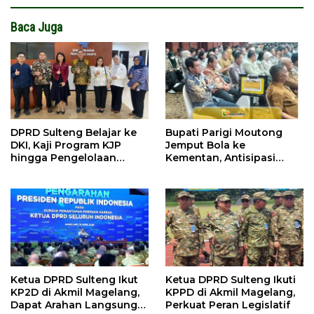
Baca Juga
DPRD Sulteng Belajar ke
Bupati Parigi Moutong
DKI, Kaji Program KJP
Jemput Bola ke
hingga Pengelolaan
Kementan, Antisipasi
Bantuan Pendidikan
Kemarau Ekstrem 2026
Ketua DPRD Sulteng Ikut
Ketua DPRD Sulteng Ikuti
KP2D di Akmil Magelang,
KPPD di Akmil Magelang,
Dapat Arahan Langsung
Perkuat Peran Legislatif