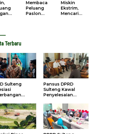
cana
WPR di
in,
Membaca
Miskin
Parigi
juang
Peluang
Ekstrim,
Moutong.
gan
Paslon
Mencari
al Doa,
Bupati
Solusi di
ir Saat
Parimo
Pilkada
antikan
Yang Akan
Parigi
k Motor
‘Berlayar’ di
Moutong
ut
Pilkada
2024
ta Terbaru
2024
D Sulteng
Pansus DPRD
siasi
Sulteng Kawal
erbangan
Penyelesaian
dana Palu-
Konflik Agraria
ngzhou, Dorong
Sawit di Tolitoli
stasi