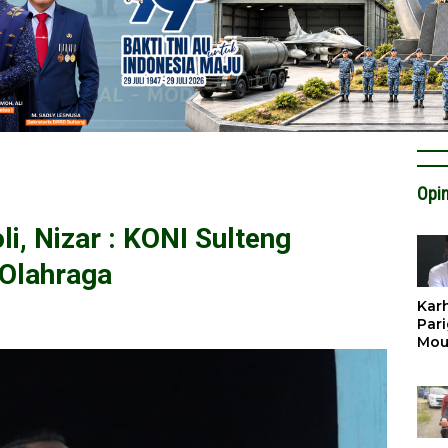
Opin
i, Nizar : KONI Sulteng
Olahraga
Karh
Pari
Mou
Cat
Krit
Tan
Tata
Miti