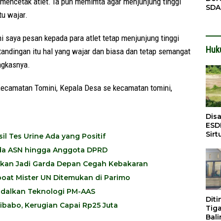
t mencetak atlet. Ia pun memimta agar menjunjung tinggi
SDA
tu wajar.
Pen
Men
i saya pesan kepada para atlet tetap menjunjung tinggi
Huk
tandingan itu hal yang wajar dan biasa dan tetap semangat
ungkasnya.
 Kecamatan Tomini, Kepala Desa se kecamatan tomini,
Dis
ESD
Sirt
l Tes Urine Ada yang Positif
Bali
 Ada ASN hingga Anggota DPRD
pkan Jadi Garda Depan Cegah Kebakaran
oat Mister UN Ditemukan di Parimo
ndalkan Teknologi PM-AAS
Dit
babo, Kerugian Capai Rp25 Juta
Tig
Bali