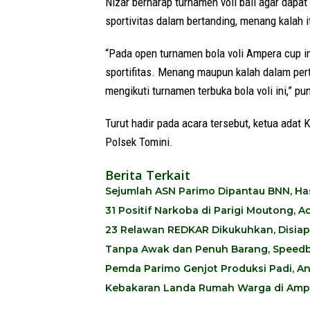
Nizar berharap turnamen voli ball agar dapa
sportivitas dalam bertanding, menang kalah i
“Pada open turnamen bola voli Ampera cup in
sportifitas. Menang maupun kalah dalam per
mengikuti turnamen terbuka bola voli ini,” p
Turut hadir pada acara tersebut, ketua adat
Polsek Tomini.
Berita Terkait
Sejumlah ASN Parimo Dipantau BNN, Hasi
31 Positif Narkoba di Parigi Moutong,
23 Relawan REDKAR Dikukuhkan, Disia
Tanpa Awak dan Penuh Barang, Speedb
Pemda Parimo Genjot Produksi Padi, A
Kebakaran Landa Rumah Warga di Ampi