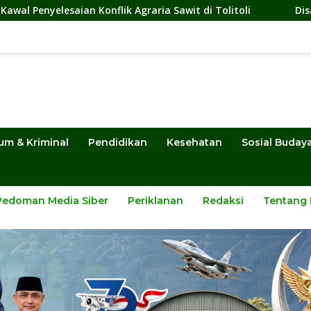
lik Agraria Sawit di Tolitoli
Disanksi Dinas ESDM, Tamb
um & Kriminal
Pendidikan
Kesehatan
Sosial Buday
Pedoman Media Siber
Periklanan
Redaksi
Tentang