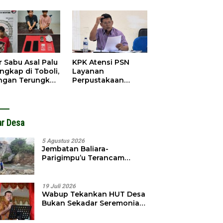
obol, Pelaku
Pendahuluan
ngkap Dini Hari
Terhadap Selpina
r Sabu Asal Palu
KPK Atensi PSN
ngkap di Toboli,
Layanan
ingan Terungkap
Perpustakaan
gga Ampibabo
Parimo, Kadis
Diminta Susun
Laporan
ar Desa
5 Agustus 2026
Jembatan Baliara-
Parigimpu’u Terancam
Amblas, Warga Waswas
Akses Putus
19 Juli 2026
Wabup Tekankan HUT Desa
Bukan Sekadar Seremonial,
Tapi Evaluasi Pembangunan