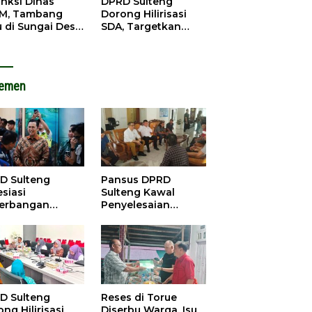
anksi Dinas
DPRD Sulteng
M, Tambang
Dorong Hilirisasi
u di Sungai Desa
SDA, Targetkan
ara Tetap Jalan
Pendapatan Daerah
Meningkat
lemen
D Sulteng
Pansus DPRD
siasi
Sulteng Kawal
erbangan
Penyelesaian
dana Palu-
Konflik Agraria
ngzhou, Dorong
Sawit di Tolitoli
stasi
D Sulteng
Reses di Torue
ng Hilirisasi
Diserbu Warga, Isu