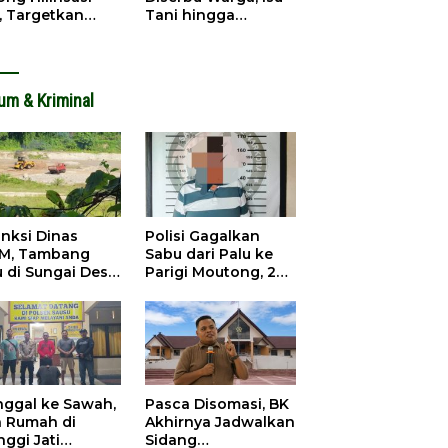
, Targetkan
Tani hingga
dapatan Daerah
Infrastruktur
ingkat
Mengemuka
um & Kriminal
anksi Dinas
Polisi Gagalkan
M, Tambang
Sabu dari Palu ke
u di Sungai Desa
Parigi Moutong, 2
ara Tetap Jalan
Pengedar
Ditangkap
inggal ke Sawah,
Pasca Disomasi, BK
a Rumah di
Akhirnya Jadwalkan
nggi Jati
Sidang