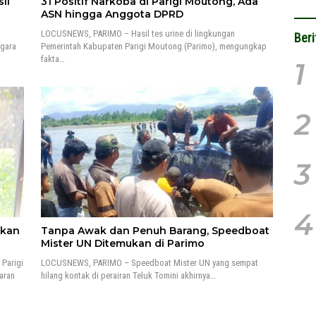
il
31 Positif Narkoba di Parigi Moutong, Ada
ASN hingga Anggota DPRD
LOCUSNEWS, PARIMO – Hasil tes urine di lingkungan
Beri
egara
Pemerintah Kabupaten Parigi Moutong (Parimo), mengungkap
fakta…
1
2
3
4
pkan
Tanpa Awak dan Penuh Barang, Speedboat
Mister UN Ditemukan di Parimo
Parigi
LOCUSNEWS, PARIMO – Speedboat Mister UN yang sempat
aran
hilang kontak di perairan Teluk Tomini akhirnya…