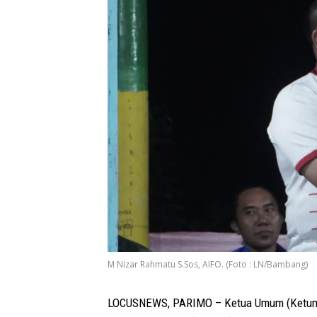
M Nizar Rahmatu S.Sos, AIFO. (Foto : LN/Bambang)
LOCUSNEWS, PARIMO – Ketua Umum (Ketum) K