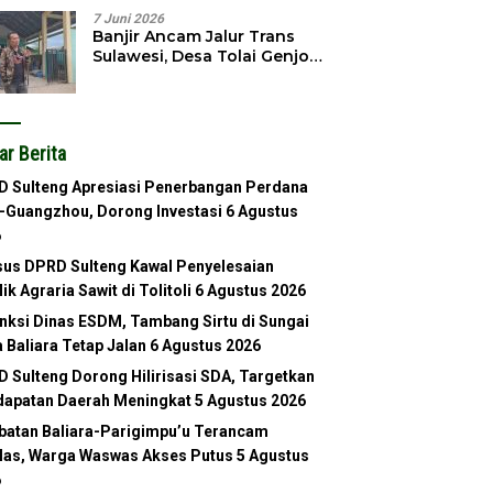
7 Juni 2026
Banjir Ancam Jalur Trans
Sulawesi, Desa Tolai Genjot
Normalisasi Sungai
ar Berita
 Sulteng Apresiasi Penerbangan Perdana
-Guangzhou, Dorong Investasi
6 Agustus
6
us DPRD Sulteng Kawal Penyelesaian
lik Agraria Sawit di Tolitoli
6 Agustus 2026
nksi Dinas ESDM, Tambang Sirtu di Sungai
 Baliara Tetap Jalan
6 Agustus 2026
 Sulteng Dorong Hilirisasi SDA, Targetkan
apatan Daerah Meningkat
5 Agustus 2026
atan Baliara-Parigimpu’u Terancam
as, Warga Waswas Akses Putus
5 Agustus
6