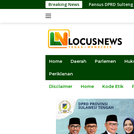
Langsung
 Investasi
Pansus DPRD Sulteng Kawal Penyelesaian Konf
Breaking News
ke
konten
Home
Daerah
Parlemen
Huk
Periklanan
Disclaimer
Home
Kode Etik