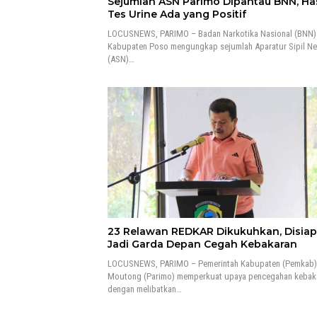
Sejumlah ASN Parimo Dipantau BNN, Has
Tes Urine Ada yang Positif
LOCUSNEWS, PARIMO – Badan Narkotika Nasional (BNN)
Kabupaten Poso mengungkap sejumlah Aparatur Sipil N
(ASN)…
23 Relawan REDKAR Dikukuhkan, Disia
Jadi Garda Depan Cegah Kebakaran
LOCUSNEWS, PARIMO – Pemerintah Kabupaten (Pemkab) 
Moutong (Parimo) memperkuat upaya pencegahan kebak
dengan melibatkan…