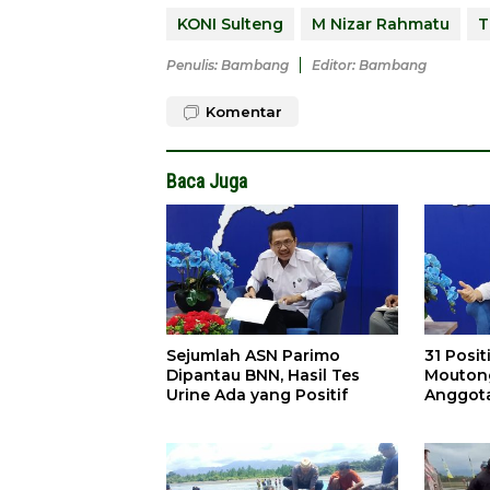
KONI Sulteng
M Nizar Rahmatu
T
Penulis: Bambang
Editor: Bambang
Komentar
Baca Juga
Sejumlah ASN Parimo
31 Posit
Dipantau BNN, Hasil Tes
Moutong
Urine Ada yang Positif
Anggot