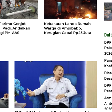
arimo Genjot
Kebakaran Landa Rumah
i Padi, Andalkan
Warga di Ampibabo,
gi PM-AAS
Kerugian Capai Rp25 Juta
Daft
DPRD
Palu
202
Pans
Konf
Disa
Desa
DPRD
Pend
Jemb
Ambl
202