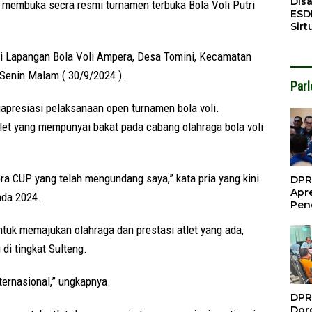
Dis
membuka secra resmi turnamen terbuka Bola Voli Putri
ESD
Sirt
Bali
 di Lapangan Bola Voli Ampera, Desa Tomini, Kecamatan
 Senin Malam ( 30/9/2024 ).
Par
presiasi pelaksanaan open turnamen bola voli.
let yang mempunyai bakat pada cabang olahraga bola voli
ra CUP yang telah mengundang saya,” kata pria yang kini
DPR
Apre
ada 2024.
Pen
Per
tuk memajukan olahraga dan prestasi atlet yang ada,
Gua
Inve
di tingkat Sulteng.
nternasional,” ungkapnya.
DPR
Doro