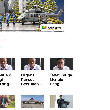
i
utla di
Urgensi
Jalan Ketiga
gi
Pansus
Menuju
tong
Bentukan
Parigi
atan
DPRD dalam
Moutong
is atas
Mengurai
yang Lebih
tangan
Kisruh
Beradab
 Kelola
Pengusulan
gasi
52 Titik