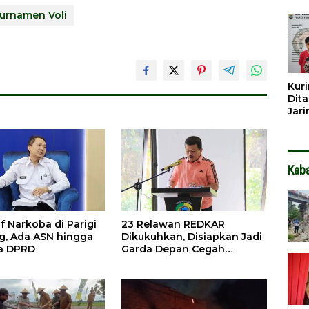
Dib
urnamen Voli
Dita
Kuri
Dita
Jar
Hin
Kab
if Narkoba di Parigi
23 Relawan REDKAR
, Ada ASN hingga
Dikukuhkan, Disiapkan Jadi
a DPRD
Garda Depan Cegah
Kebakaran