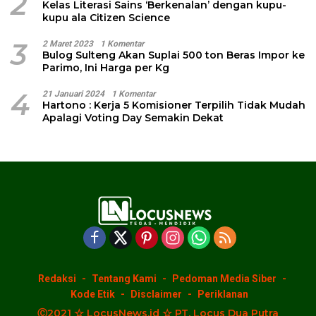
2
Kelas Literasi Sains ‘Berkenalan’ dengan kupu-
kupu ala Citizen Science
3
2 Maret 2023
1 Komentar
Bulog Sulteng Akan Suplai 500 ton Beras Impor ke
Parimo, Ini Harga per Kg
4
21 Januari 2024
1 Komentar
Hartono : Kerja 5 Komisioner Terpilih Tidak Mudah
Apalagi Voting Day Semakin Dekat
Redaksi
Tentang Kami
Pedoman Media Siber
Kode Etik
Disclaimer
Periklanan
Ⓒ2021 ☆ LocusNews.id ☆ PT. Locus Dua Putra