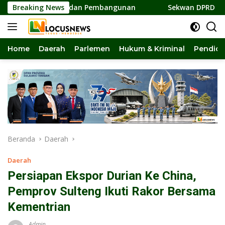
Langsung
rsatuan dan Pembangunan
Breaking News
Sekwan DPRD Sulteng Jadi Pen
ke
konten
Home
Daerah
Parlemen
Hukum & Kriminal
Pendidi
Beranda
Daerah
Daerah
Persiapan Ekspor Durian Ke China,
Pemprov Sulteng Ikuti Rakor Bersama
Kementrian
Admin