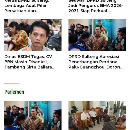
Ketua DPRD Sulteng:
Sekwan DPRD Sulteng
Lembaga Adat Pilar
Jadi Pengurus BMA 2026-
Persatuan dan
2031, Siap Perkuat
Pembangunan
Pelestarian Adat
Dinas ESDM Tegas: CV
DPRD Sulteng Apresiasi
BBN Masih Disanksi,
Penerbangan Perdana
Tambang Sirtu Baliara
Palu-Guangzhou, Dorong
Dilarang Beroperasi
Investasi
Parlemen