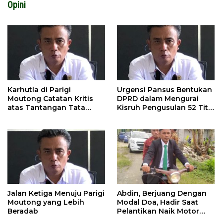
Opini
Karhutla di Parigi
Urgensi Pansus Bentukan
Moutong Catatan Kritis
DPRD dalam Mengurai
atas Tantangan Tata
Kisruh Pengusulan 52 Titik
Kelola Mitigasi Bencana
WPR di Parigi Moutong.
Jalan Ketiga Menuju Parigi
Abdin, Berjuang Dengan
Moutong yang Lebih
Modal Doa, Hadir Saat
Beradab
Pelantikan Naik Motor
Butut