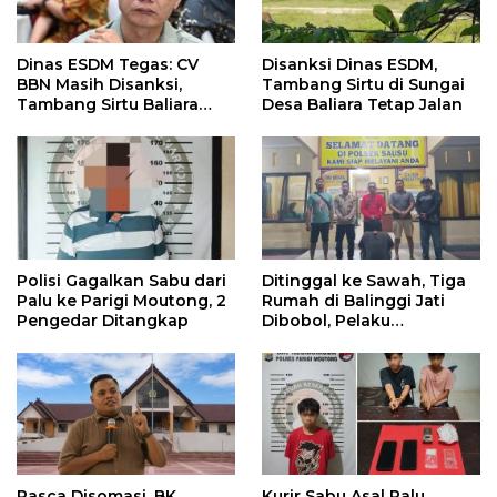
Dinas ESDM Tegas: CV
Disanksi Dinas ESDM,
BBN Masih Disanksi,
Tambang Sirtu di Sungai
Tambang Sirtu Baliara
Desa Baliara Tetap Jalan
Dilarang Beroperasi
Polisi Gagalkan Sabu dari
Ditinggal ke Sawah, Tiga
Palu ke Parigi Moutong, 2
Rumah di Balinggi Jati
Pengedar Ditangkap
Dibobol, Pelaku
Ditangkap Dini Hari
Pasca Disomasi, BK
Kurir Sabu Asal Palu