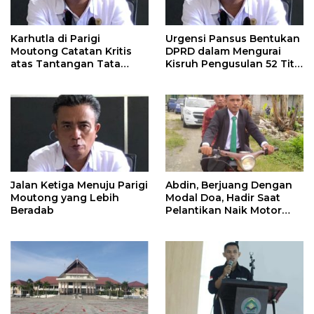
Karhutla di Parigi
Urgensi Pansus Bentukan
Moutong Catatan Kritis
DPRD dalam Mengurai
atas Tantangan Tata
Kisruh Pengusulan 52 Titik
Kelola Mitigasi Bencana
WPR di Parigi Moutong.
Jalan Ketiga Menuju Parigi
Abdin, Berjuang Dengan
Moutong yang Lebih
Modal Doa, Hadir Saat
Beradab
Pelantikan Naik Motor
Butut