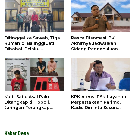
Ditinggal ke Sawah, Tiga
Pasca Disomasi, BK
Rumah di Balinggi Jati
Akhirnya Jadwalkan
Dibobol, Pelaku
Sidang Pendahuluan
Ditangkap Dini Hari
Terhadap Selpina
Kurir Sabu Asal Palu
KPK Atensi PSN Layanan
Ditangkap di Toboli,
Perpustakaan Parimo,
Jaringan Terungkap
Kadis Diminta Susun
Hingga Ampibabo
Laporan
Kabar Desa