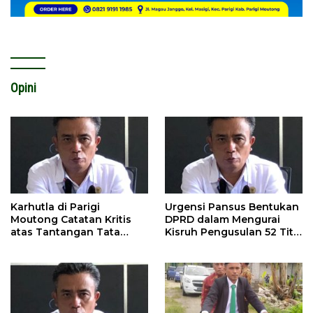
Opini
Karhutla di Parigi
Urgensi Pansus Bentukan
Moutong Catatan Kritis
DPRD dalam Mengurai
atas Tantangan Tata
Kisruh Pengusulan 52 Titik
Kelola Mitigasi Bencana
WPR di Parigi Moutong.