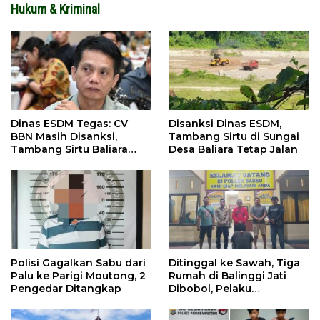
Hukum & Kriminal
Dinas ESDM Tegas: CV
Disanksi Dinas ESDM,
BBN Masih Disanksi,
Tambang Sirtu di Sungai
Tambang Sirtu Baliara
Desa Baliara Tetap Jalan
Dilarang Beroperasi
Polisi Gagalkan Sabu dari
Ditinggal ke Sawah, Tiga
Palu ke Parigi Moutong, 2
Rumah di Balinggi Jati
Pengedar Ditangkap
Dibobol, Pelaku
Ditangkap Dini Hari