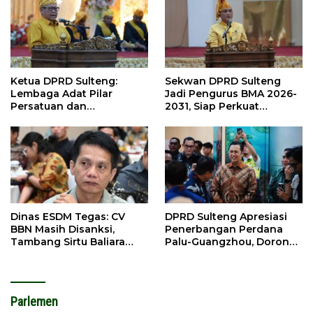
Ketua DPRD Sulteng:
Sekwan DPRD Sulteng
Lembaga Adat Pilar
Jadi Pengurus BMA 2026-
Persatuan dan
2031, Siap Perkuat
Pembangunan
Pelestarian Adat
Dinas ESDM Tegas: CV
DPRD Sulteng Apresiasi
BBN Masih Disanksi,
Penerbangan Perdana
Tambang Sirtu Baliara
Palu-Guangzhou, Dorong
Dilarang Beroperasi
Investasi
Parlemen