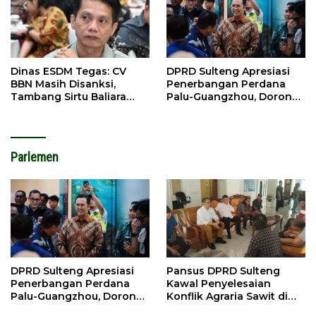
Dinas ESDM Tegas: CV
DPRD Sulteng Apresiasi
BBN Masih Disanksi,
Penerbangan Perdana
Tambang Sirtu Baliara
Palu-Guangzhou, Dorong
Dilarang Beroperasi
Investasi
Parlemen
DPRD Sulteng Apresiasi
Pansus DPRD Sulteng
Penerbangan Perdana
Kawal Penyelesaian
Palu-Guangzhou, Dorong
Konflik Agraria Sawit di
Investasi
Tolitoli