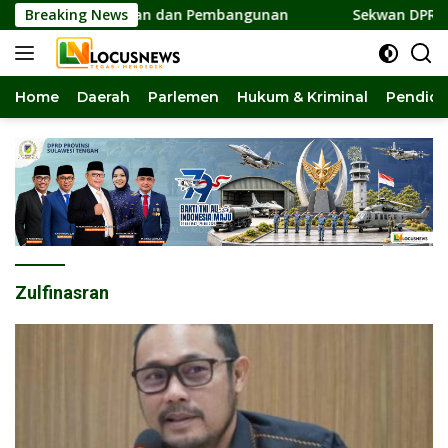
Langsung
lar Persatuan dan Pembangunan
Breaking News
Sekwan DPRD Sulteng Ja
ke
konten
Home
Daerah
Parlemen
Hukum & Kriminal
Pendidi
Zulfinasran