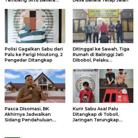
Tambang Sirtu Baliara
Desa Baliara Tetap Jalan
Dilarang Beroperasi
Polisi Gagalkan Sabu dari
Ditinggal ke Sawah, Tiga
Palu ke Parigi Moutong, 2
Rumah di Balinggi Jati
Pengedar Ditangkap
Dibobol, Pelaku
Ditangkap Dini Hari
Pasca Disomasi, BK
Kurir Sabu Asal Palu
Akhirnya Jadwalkan
Ditangkap di Toboli,
Sidang Pendahuluan
Jaringan Terungkap
Terhadap Selpina
Hingga Ampibabo