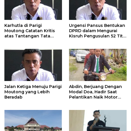
Karhutla di Parigi
Urgensi Pansus Bentukan
Moutong Catatan Kritis
DPRD dalam Mengurai
atas Tantangan Tata
Kisruh Pengusulan 52 Titik
Kelola Mitigasi Bencana
WPR di Parigi Moutong.
Jalan Ketiga Menuju Parigi
Abdin, Berjuang Dengan
Moutong yang Lebih
Modal Doa, Hadir Saat
Beradab
Pelantikan Naik Motor
Butut