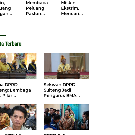
cana
WPR di
in,
Membaca
Miskin
Parigi
juang
Peluang
Ekstrim,
Moutong.
gan
Paslon
Mencari
al Doa,
Bupati
Solusi di
ir Saat
Parimo
Pilkada
antikan
Yang Akan
Parigi
k Motor
‘Berlayar’ di
Moutong
ut
Pilkada
2024
ta Terbaru
2024
ua DPRD
Sekwan DPRD
teng: Lembaga
Sulteng Jadi
 Pilar
Pengurus BMA
satuan dan
2026-2031, Siap
bangunan
Perkuat Pelestarian
Adat