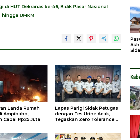
Pen
i di HUT Dekranas ke-46, Bidik Pasar Nasional
Dit
an hingga UMKM
Pas
Akh
Sid
Pen
Ter
Kab
ran Landa Rumah
Lapas Parigi Sidak Petugas
i Ampibabo,
dengan Tes Urine Acak,
n Capai Rp25 Juta
Tegaskan Zero Tolerance
Narkoba