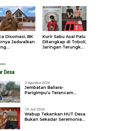
gedar
Dibobol, Pelaku
angkap
Ditangkap Dini Hari
ca Disomasi, BK
Kurir Sabu Asal Palu
irnya Jadwalkan
Ditangkap di Toboli,
ang
Jaringan Terungkap
dahuluan
Hingga Ampibabo
hadap Selpina
ar Desa
5 Agustus 2026
Jembatan Baliara-
Parigimpu’u Terancam
Amblas, Warga Waswas
Akses Putus
19 Juli 2026
Wabup Tekankan HUT Desa
Bukan Sekadar Seremonial,
Tapi Evaluasi Pembangunan