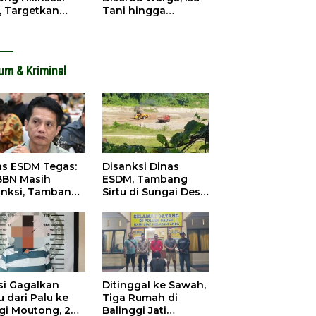
, Targetkan
Tani hingga
dapatan Daerah
Infrastruktur
ingkat
Mengemuka
um & Kriminal
as ESDM Tegas:
Disanksi Dinas
BBN Masih
ESDM, Tambang
anksi, Tambang
Sirtu di Sungai Desa
u Baliara
Baliara Tetap Jalan
arang Beroperasi
si Gagalkan
Ditinggal ke Sawah,
 dari Palu ke
Tiga Rumah di
igi Moutong, 2
Balinggi Jati