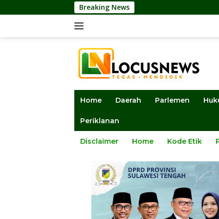
Langsung
Breaking News
Ketua DPRD Sulte
ke
konten
Home
Daerah
Parlemen
Huk
Periklanan
Disclaimer
Home
Kode Etik