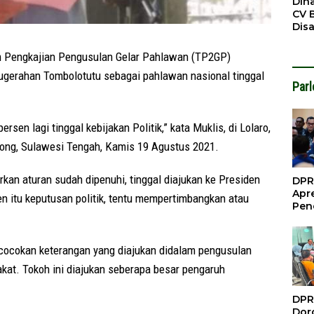
Din
CV 
Dis
Sirt
Dil
m Pengkajian Pengusulan Gelar Pahlawan (TP2GP)
ugerahan Tombolotutu sebagai pahlawan nasional tinggal
Par
sen lagi tinggal kebijakan Politik,” kata Muklis, di Lolaro,
ong, Sulawesi Tengah, Kamis 19 Agustus 2021.
rkan aturan sudah dipenuhi, tinggal diajukan ke Presiden
DPR
Apre
n itu keputusan politik, tentu mempertimbangkan atau
Pen
Per
Gua
Inve
ncocokan keterangan yang diajukan didalam pengusulan
akat. Tokoh ini diajukan seberapa besar pengaruh
DPR
Doro