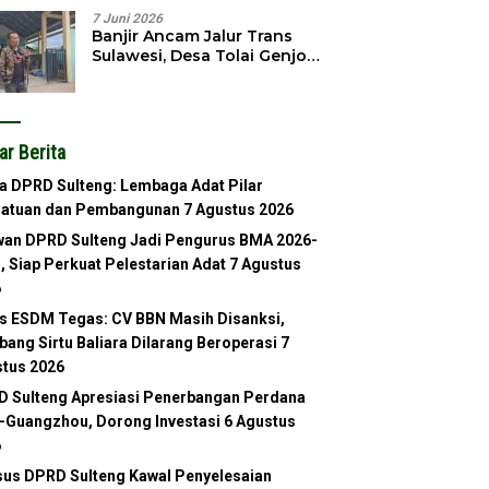
7 Juni 2026
Banjir Ancam Jalur Trans
Sulawesi, Desa Tolai Genjot
Normalisasi Sungai
ar Berita
a DPRD Sulteng: Lembaga Adat Pilar
satuan dan Pembangunan
7 Agustus 2026
an DPRD Sulteng Jadi Pengurus BMA 2026-
, Siap Perkuat Pelestarian Adat
7 Agustus
6
s ESDM Tegas: CV BBN Masih Disanksi,
ang Sirtu Baliara Dilarang Beroperasi
7
tus 2026
 Sulteng Apresiasi Penerbangan Perdana
-Guangzhou, Dorong Investasi
6 Agustus
6
us DPRD Sulteng Kawal Penyelesaian