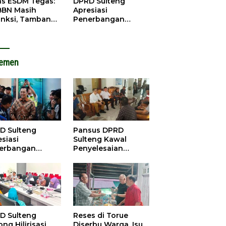
as ESDM Tegas:
DPRD Sulteng
BBN Masih
Apresiasi
anksi, Tambang
Penerbangan
u Baliara
Perdana Palu-
arang Beroperasi
Guangzhou, Dorong
Investasi
lemen
D Sulteng
Pansus DPRD
siasi
Sulteng Kawal
erbangan
Penyelesaian
dana Palu-
Konflik Agraria
ngzhou, Dorong
Sawit di Tolitoli
stasi
D Sulteng
Reses di Torue
ng Hilirisasi
Diserbu Warga, Isu