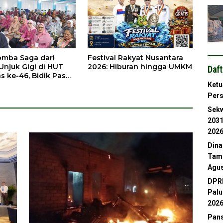
omba Saga dari
Festival Rakyat Nusantara
Unjuk Gigi di HUT
2026: Hiburan hingga UMKM
Daft
s ke-46, Bidik Pasar
l
Ketu
Per
Sekw
2031
202
Dina
Tamb
Agus
DPRD
Palu
202
Pans