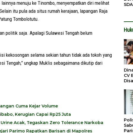
 lainnya menuju ke Tinombo, menyempatkan diri melihat
SDA
Pen
lain itu pula ada situs rumah kerajaan, lapangan Raja
Men
Patung Tombolotutu.
Huk
san politik saja. Apalagi Sulawesi Tengah belum
isi kekosongan selama sekian tahun tidak ada tokoh yang
esi Tengah,” ungkap Muklis sebagaimana dikutip dari
Din
CV 
Dis
Sirt
Dil
 Jangan Cuma Kejar Volume
babo, Kerugian Capai Rp25 Juta
Poli
 Urine Acak, Tegaskan Zero Tolerance Narkoba
Sabu
Par
jari Parimo Rapatkan Barisan di Mapolres