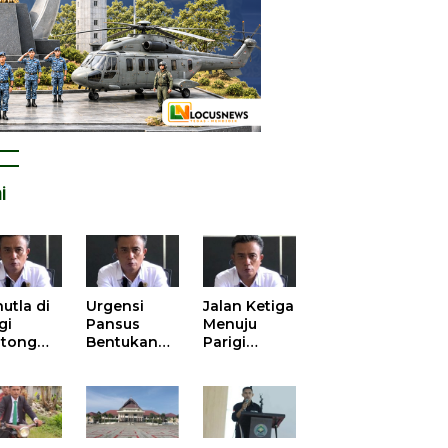
i
utla di
Urgensi
Jalan Ketiga
gi
Pansus
Menuju
tong
Bentukan
Parigi
atan
DPRD dalam
Moutong
is atas
Mengurai
yang Lebih
tangan
Kisruh
Beradab
 Kelola
Pengusulan
gasi
52 Titik