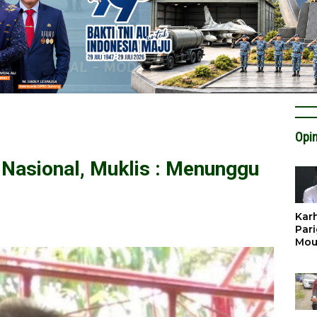
Opin
Nasional, Muklis : Menunggu
Karh
Pari
Mou
Cat
Krit
Tan
Tata
Miti