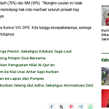
Dib
pih (70%) dan NM (30%). “Mungkin usulan ini tidak
Dita
 melindungi hak nilai manfaat seluruh jemaah haji
ya.
ma Komisi VIII DPR. Kita tunggu kesepakatannya, semoga
Kuri
 tutupnya.
Dita
Jar
Hin
a Pesisir, Sekaligus Edukasi Jaga Laut
utong Pimpin Doa Bersama
Kab
kan Penguatan Nilai Al-Qur’an
 ke Kiai Usai Antar Sapi Kurban
ban ke Lapas dan Ponpes
Kurban Jelang Idul Adha, Sekaligus Normalisasi DAS