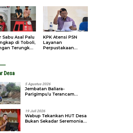
obol, Pelaku
Pendahuluan
ngkap Dini Hari
Terhadap Selpina
r Sabu Asal Palu
KPK Atensi PSN
ngkap di Toboli,
Layanan
ingan Terungkap
Perpustakaan
gga Ampibabo
Parimo, Kadis
Diminta Susun
Laporan
ar Desa
5 Agustus 2026
Jembatan Baliara-
Parigimpu’u Terancam
Amblas, Warga Waswas
Akses Putus
19 Juli 2026
Wabup Tekankan HUT Desa
Bukan Sekadar Seremonial,
Tapi Evaluasi Pembangunan