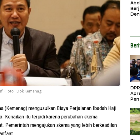
Ben
Abd
Ber
Den
Mod
Had
Pel
Nai
But
Beri
DPR
f. (Foto : Dok Kemenag)
Apre
Pen
Per
(Kemenag) mengusulkan Biaya Perjalanan Ibadah Haji
Gua
Inve
a. Kenaikan itu terjadi karena perubahan skema
at. Pemerintah mengajukan skema yang lebih berkeadilan
anfaat.