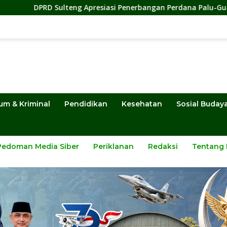
g Apresiasi Penerbangan Perdana Palu-Guangzhou, Dorong Inve
um & Kriminal
Pendidikan
Kesehatan
Sosial Buday
Pedoman Media Siber
Periklanan
Redaksi
Tentang