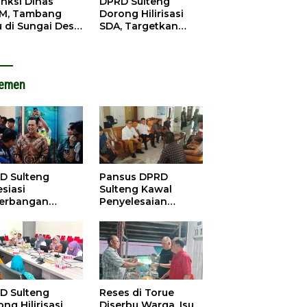
anksi Dinas
DPRD Sulteng
M, Tambang
Dorong Hilirisasi
u di Sungai Desa
SDA, Targetkan
ara Tetap Jalan
Pendapatan Daerah
Meningkat
lemen
D Sulteng
Pansus DPRD
siasi
Sulteng Kawal
erbangan
Penyelesaian
dana Palu-
Konflik Agraria
ngzhou, Dorong
Sawit di Tolitoli
stasi
D Sulteng
Reses di Torue
ng Hilirisasi
Diserbu Warga, Isu