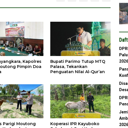
Daft
DPRD
Palu
ayangkara, Kapolres
Bupati Parimo Tutup MTQ
202
Moutong Pimpin Doa
Palasa, Tekankan
Pans
a
Penguatan Nilai Al-Qur’an
Konf
Disa
Desa
DPRD
Pend
Jemb
Ambl
s Parigi Moutong
Koperasi IPR Kayuboko
202