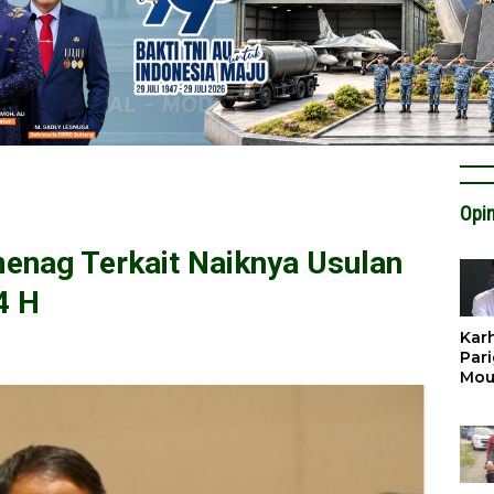
Opin
menag Terkait Naiknya Usulan
4 H
Karh
Pari
Mou
Cat
Krit
Tan
Tata
Miti