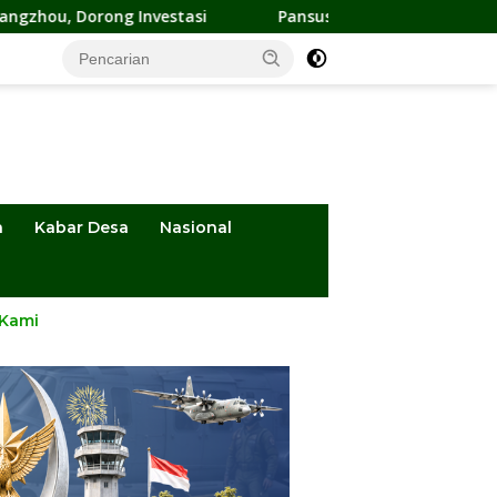
stasi
Pansus DPRD Sulteng Kawal Penyelesaian Konflik Ag
a
Kabar Desa
Nasional
 Kami