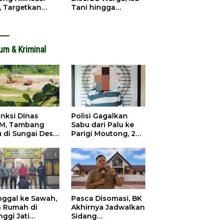
, Targetkan
Tani hingga
dapatan Daerah
Infrastruktur
ingkat
Mengemuka
um & Kriminal
anksi Dinas
Polisi Gagalkan
M, Tambang
Sabu dari Palu ke
u di Sungai Desa
Parigi Moutong, 2
ara Tetap Jalan
Pengedar
Ditangkap
inggal ke Sawah,
Pasca Disomasi, BK
a Rumah di
Akhirnya Jadwalkan
nggi Jati
Sidang