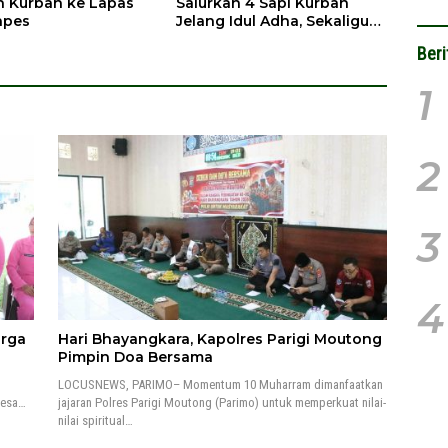
n Kurban ke Lapas
Salurkan 4 Sapi Kurban
npes
Jelang Idul Adha, Sekaligus
Normalisasi DAS
Beri
1
2
3
4
arga
Hari Bhayangkara, Kapolres Parigi Moutong
Pimpin Doa Bersama
LOCUSNEWS, PARIMO– Momentum 10 Muharram dimanfaatkan
Desa…
jajaran Polres Parigi Moutong (Parimo) untuk memperkuat nilai-
nilai spiritual…