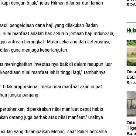
ikapi dengan bijak,” jelas Hilman dilansir dari laman
SDA
Pen
Men
hasil pengelolaan dana haji yang dilakukan Badan
Huk
nilai manfaat adalah hak seluruh jemaah haji Indonesia,
ggu antrean berangkat. Mulai sekarang dan seterusnya,
dilan guna menjaga keberlanjutan.
s meningkatkan investasinya baik di dalam maupun luar
Dis
kesediaan nilai manfaat lebih tinggi lagi,” tambahnya.
ESD
Sirt
 tidak proporsional, maka nilai manfaat akan cepat
Bali
haji jangka panjang.
pertahankan, diperkirakan nilai manfaat cepat habis.
n datang juga berhak atas nilai manfaat,” urainya.
Dit
Tig
m usulan yang disampaikan Menag saat Raker bersama
Bali