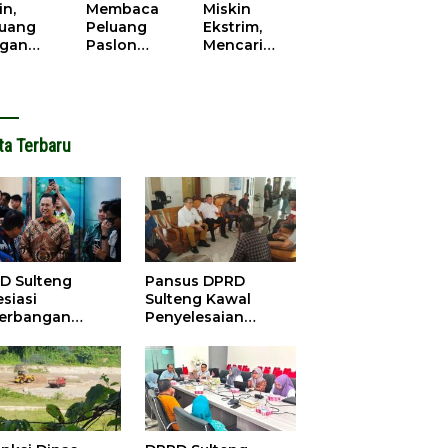
cana
WPR di
in,
Membaca
Miskin
Parigi
juang
Peluang
Ekstrim,
Moutong.
gan
Paslon
Mencari
al Doa,
Bupati
Solusi di
ir Saat
Parimo
Pilkada
antikan
Yang Akan
Parigi
k Motor
‘Berlayar’ di
Moutong
ut
Pilkada
2024
ta Terbaru
2024
D Sulteng
Pansus DPRD
siasi
Sulteng Kawal
erbangan
Penyelesaian
dana Palu-
Konflik Agraria
ngzhou, Dorong
Sawit di Tolitoli
stasi