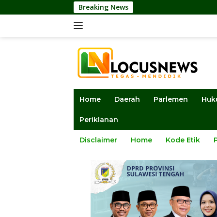
Langsung
Breaking News
DPRD Sulten
ke
konten
Home
Daerah
Parlemen
Huk
Periklanan
Disclaimer
Home
Kode Etik