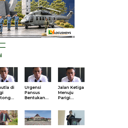
i
utla di
Urgensi
Jalan Ketiga
gi
Pansus
Menuju
tong
Bentukan
Parigi
atan
DPRD dalam
Moutong
is atas
Mengurai
yang Lebih
tangan
Kisruh
Beradab
 Kelola
Pengusulan
gasi
52 Titik