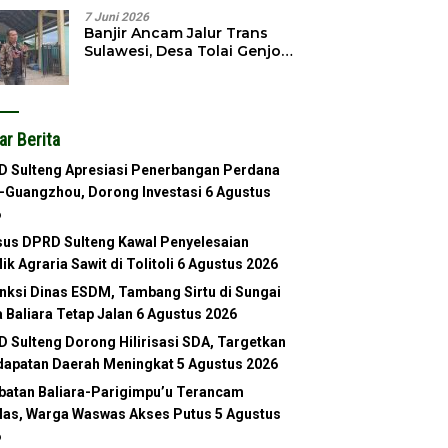
7 Juni 2026
Banjir Ancam Jalur Trans
Sulawesi, Desa Tolai Genjot
Normalisasi Sungai
ar Berita
 Sulteng Apresiasi Penerbangan Perdana
-Guangzhou, Dorong Investasi
6 Agustus
6
us DPRD Sulteng Kawal Penyelesaian
lik Agraria Sawit di Tolitoli
6 Agustus 2026
nksi Dinas ESDM, Tambang Sirtu di Sungai
 Baliara Tetap Jalan
6 Agustus 2026
 Sulteng Dorong Hilirisasi SDA, Targetkan
apatan Daerah Meningkat
5 Agustus 2026
atan Baliara-Parigimpu’u Terancam
as, Warga Waswas Akses Putus
5 Agustus
6