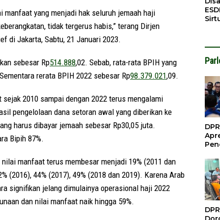
Dis
ESD
ai manfaat yang menjadi hak seluruh jemaah haji
Sirt
berangkatan, tidak tergerus habis,” terang Dirjen
Bali
f di Jakarta, Sabtu, 21 Januari 2023.
Par
kan sebesar Rp
514.888
,02. Sebab, rata-rata BPIH yang
 Sementara rerata BPIH 2022 sebesar Rp
98.379.021
,09.
t sejak 2010 sampai dengan 2022 terus mengalami
hasil pengelolaan dana setoran awal yang diberikan ke
ang harus dibayar jemaah sebesar Rp30,05 juta.
DPR
Apre
ra Bipih 87%.
Pen
Per
 nilai manfaat terus membesar menjadi 19% (2011 dan
Gua
Inve
42% (2016), 44% (2017), 49% (2018 dan 2019). Karena Arab
a signifikan jelang dimulainya operasional haji 2022
naan dan nilai manfaat naik hingga 59%.
DPR
Doro