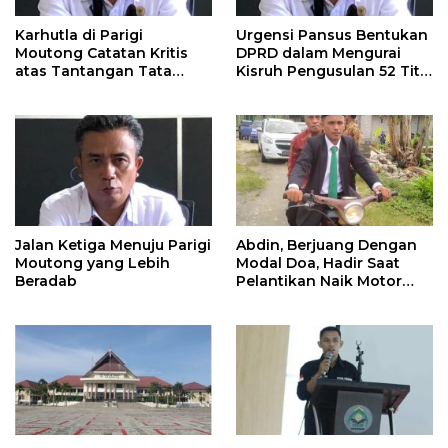
Karhutla di Parigi
Urgensi Pansus Bentukan
Moutong Catatan Kritis
DPRD dalam Mengurai
atas Tantangan Tata
Kisruh Pengusulan 52 Titik
Kelola Mitigasi Bencana
WPR di Parigi Moutong.
Jalan Ketiga Menuju Parigi
Abdin, Berjuang Dengan
Moutong yang Lebih
Modal Doa, Hadir Saat
Beradab
Pelantikan Naik Motor
Butut