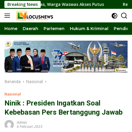
Langsung
m Amblas, Warga Waswas Akses Putus
Breaking News
Reses di Torue D
ke
konten
Home
Daerah
Parlemen
Hukum & Kriminal
Pendidi
Beranda
Nasional
Nasional
Ninik : Presiden Ingatkan Soal
Kebebasan Pers Bertanggung Jawab
Admin
6 Februari 2023