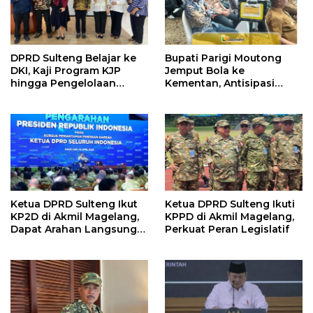
DPRD Sulteng Belajar ke
Bupati Parigi Moutong
DKI, Kaji Program KJP
Jemput Bola ke
hingga Pengelolaan
Kementan, Antisipasi
Bantuan Pendidikan
Kemarau Ekstrem 2026
Ketua DPRD Sulteng Ikut
Ketua DPRD Sulteng Ikuti
KP2D di Akmil Magelang,
KPPD di Akmil Magelang,
Dapat Arahan Langsung
Perkuat Peran Legislatif
dari Presiden