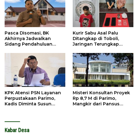
Pasca Disomasi, BK
Kurir Sabu Asal Palu
Akhirnya Jadwalkan
Ditangkap di Toboli,
Sidang Pendahuluan
Jaringan Terungkap
Terhadap Selpina
Hingga Ampibabo
KPK Atensi PSN Layanan
Misteri Konsultan Proyek
Perpustakaan Parimo,
Rp 8,7 M di Parimo,
Kadis Diminta Susun
Mangkir dari Pansus
Laporan
hingga Abaikan
Kontraktor
Kabar Desa