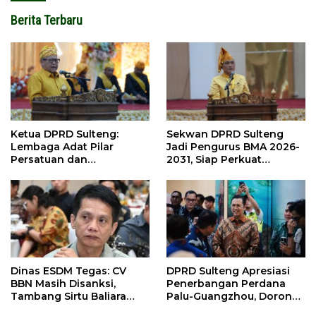
Berita Terbaru
Ketua DPRD Sulteng:
Sekwan DPRD Sulteng
Lembaga Adat Pilar
Jadi Pengurus BMA 2026-
Persatuan dan
2031, Siap Perkuat
Pembangunan
Pelestarian Adat
Dinas ESDM Tegas: CV
DPRD Sulteng Apresiasi
BBN Masih Disanksi,
Penerbangan Perdana
Tambang Sirtu Baliara
Palu-Guangzhou, Dorong
Dilarang Beroperasi
Investasi