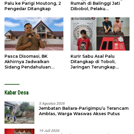
Palu ke Parigi Moutong, 2
Rumah di Balinggi Jati
Pengedar Ditangkap
Dibobol, Pelaku
Ditangkap Dini Hari
Pasca Disomasi, BK
Kurir Sabu Asal Palu
Akhirnya Jadwalkan
Ditangkap di Toboli,
Sidang Pendahuluan
Jaringan Terungkap
Terhadap Selpina
Hingga Ampibabo
Kabar Desa
5 Agustus 2026
Jembatan Baliara-Parigimpu’u Terancam
Amblas, Warga Waswas Akses Putus
19 Juli 2026