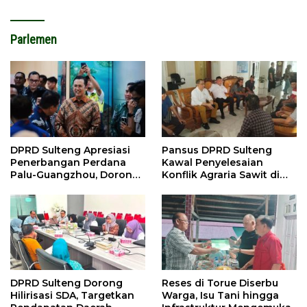
Parlemen
DPRD Sulteng Apresiasi
Pansus DPRD Sulteng
Penerbangan Perdana
Kawal Penyelesaian
Palu-Guangzhou, Dorong
Konflik Agraria Sawit di
Investasi
Tolitoli
DPRD Sulteng Dorong
Reses di Torue Diserbu
Hilirisasi SDA, Targetkan
Warga, Isu Tani hingga