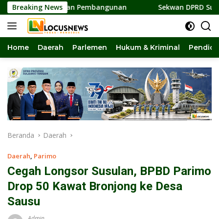
Langsung
satuan dan Pembangunan
Breaking News
Sekwan DPRD Sulteng Jadi Peng
ke
konten
Home
Daerah
Parlemen
Hukum & Kriminal
Pendidi
Beranda
Daerah
Daerah
,
Parimo
Cegah Longsor Susulan, BPBD Parimo
Drop 50 Kawat Bronjong ke Desa
Sausu
Admin