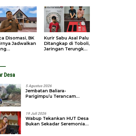
gedar
Dibobol, Pelaku
angkap
Ditangkap Dini Hari
ca Disomasi, BK
Kurir Sabu Asal Palu
irnya Jadwalkan
Ditangkap di Toboli,
ang
Jaringan Terungkap
dahuluan
Hingga Ampibabo
hadap Selpina
ar Desa
5 Agustus 2026
Jembatan Baliara-
Parigimpu’u Terancam
Amblas, Warga Waswas
Akses Putus
19 Juli 2026
Wabup Tekankan HUT Desa
Bukan Sekadar Seremonial,
Tapi Evaluasi Pembangunan