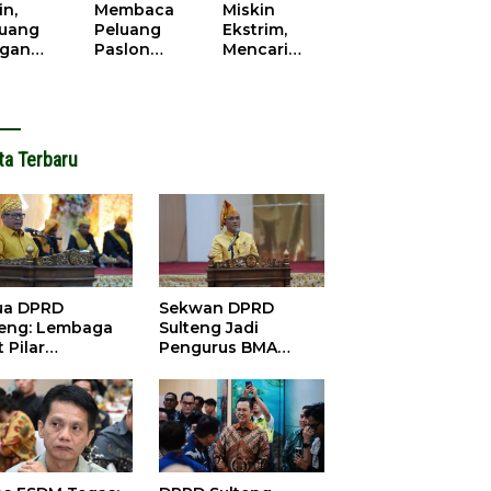
cana
WPR di
in,
Membaca
Miskin
Parigi
juang
Peluang
Ekstrim,
Moutong.
gan
Paslon
Mencari
al Doa,
Bupati
Solusi di
ir Saat
Parimo
Pilkada
antikan
Yang Akan
Parigi
k Motor
‘Berlayar’ di
Moutong
ut
Pilkada
2024
ta Terbaru
2024
ua DPRD
Sekwan DPRD
teng: Lembaga
Sulteng Jadi
 Pilar
Pengurus BMA
satuan dan
2026-2031, Siap
bangunan
Perkuat Pelestarian
Adat