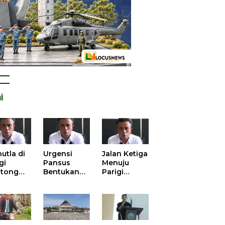
i
utla di
Urgensi
Jalan Ketiga
gi
Pansus
Menuju
tong
Bentukan
Parigi
atan
DPRD dalam
Moutong
is atas
Mengurai
yang Lebih
tangan
Kisruh
Beradab
 Kelola
Pengusulan
gasi
52 Titik