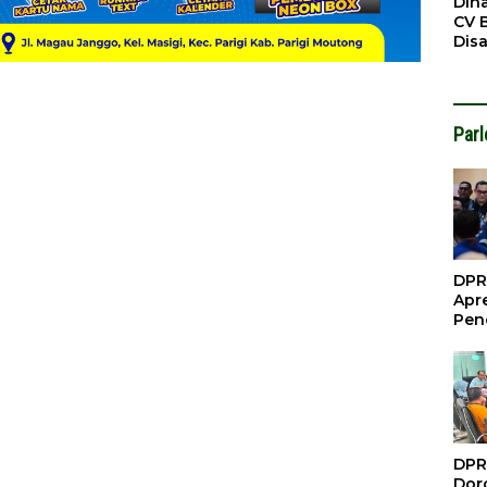
Din
CV 
Dis
Sirt
Dil
Par
DPR
Apre
Pen
Per
Gua
Inve
DPR
Doro