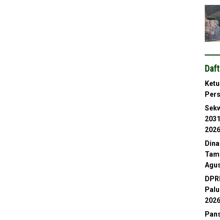
Daft
Ketu
Per
Sekw
2031
202
Dina
Tamb
Agus
DPRD
Palu
202
Pans