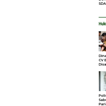
SDA
Pen
Men
Huk
Din
CV 
Dis
Sirt
Dil
Poli
Sabu
Par