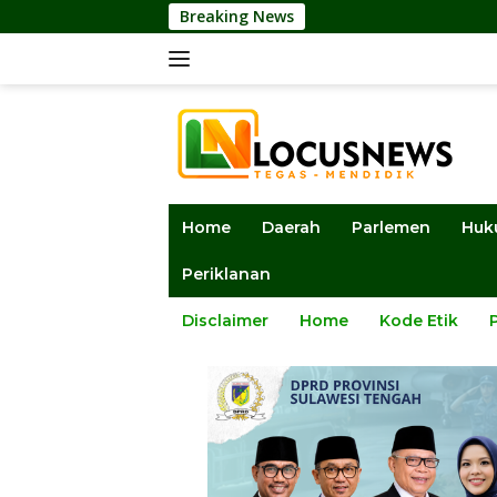
Langsung
Breaking News
Ketua D
ke
konten
Home
Daerah
Parlemen
Huk
Periklanan
Disclaimer
Home
Kode Etik