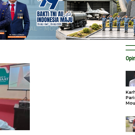
Opin
Karh
Pari
Mou
Cat
Krit
Tan
Tata
Miti