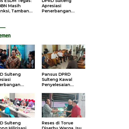
as ESDM Tegas:
DPRD Sulteng
BBN Masih
Apresiasi
anksi, Tambang
Penerbangan
u Baliara
Perdana Palu-
arang Beroperasi
Guangzhou, Dorong
Investasi
lemen
D Sulteng
Pansus DPRD
siasi
Sulteng Kawal
erbangan
Penyelesaian
dana Palu-
Konflik Agraria
ngzhou, Dorong
Sawit di Tolitoli
stasi
D Sulteng
Reses di Torue
ng Hilirisasi
Diserbu Warga, Isu