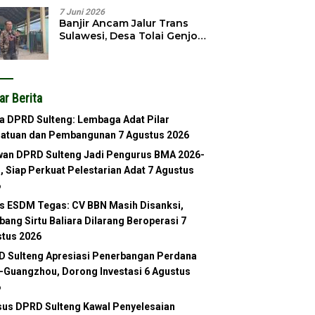
7 Juni 2026
Banjir Ancam Jalur Trans
Sulawesi, Desa Tolai Genjot
Normalisasi Sungai
ar Berita
a DPRD Sulteng: Lembaga Adat Pilar
satuan dan Pembangunan
7 Agustus 2026
an DPRD Sulteng Jadi Pengurus BMA 2026-
, Siap Perkuat Pelestarian Adat
7 Agustus
6
s ESDM Tegas: CV BBN Masih Disanksi,
ang Sirtu Baliara Dilarang Beroperasi
7
tus 2026
 Sulteng Apresiasi Penerbangan Perdana
-Guangzhou, Dorong Investasi
6 Agustus
6
us DPRD Sulteng Kawal Penyelesaian