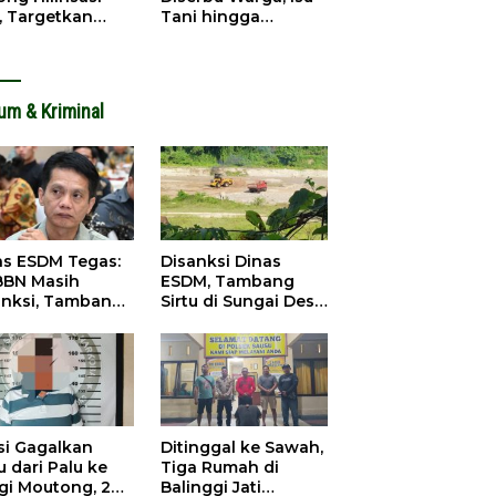
, Targetkan
Tani hingga
dapatan Daerah
Infrastruktur
ingkat
Mengemuka
um & Kriminal
as ESDM Tegas:
Disanksi Dinas
BBN Masih
ESDM, Tambang
anksi, Tambang
Sirtu di Sungai Desa
u Baliara
Baliara Tetap Jalan
arang Beroperasi
si Gagalkan
Ditinggal ke Sawah,
 dari Palu ke
Tiga Rumah di
igi Moutong, 2
Balinggi Jati