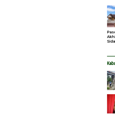
Pen
Dit
Pas
Akh
Sid
Pen
Ter
Kab