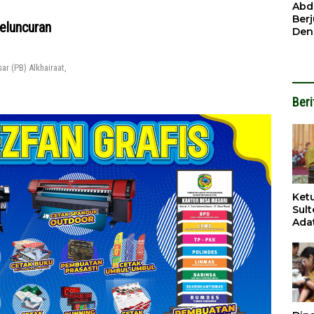
Ben
Abd
Ber
eluncuran
Den
Mod
Had
 (PB) Alkhairaat,
Pel
Nai
But
Beri
Ket
Sul
Adat
Per
Pem