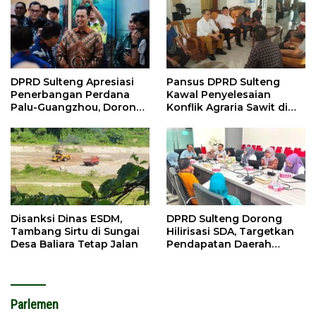
DPRD Sulteng Apresiasi
Pansus DPRD Sulteng
Penerbangan Perdana
Kawal Penyelesaian
Palu-Guangzhou, Dorong
Konflik Agraria Sawit di
Investasi
Tolitoli
Disanksi Dinas ESDM,
DPRD Sulteng Dorong
Tambang Sirtu di Sungai
Hilirisasi SDA, Targetkan
Desa Baliara Tetap Jalan
Pendapatan Daerah
Meningkat
Parlemen