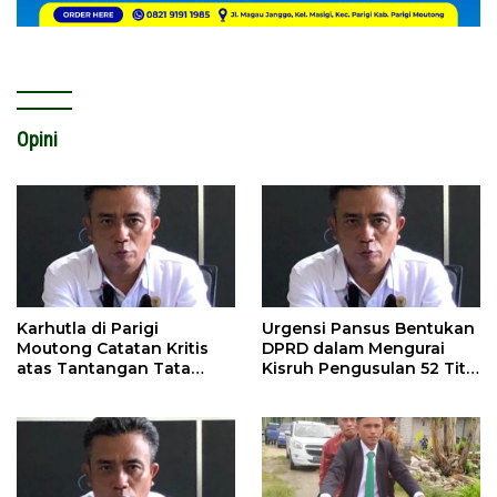
Opini
Karhutla di Parigi
Urgensi Pansus Bentukan
Moutong Catatan Kritis
DPRD dalam Mengurai
atas Tantangan Tata
Kisruh Pengusulan 52 Titik
Kelola Mitigasi Bencana
WPR di Parigi Moutong.