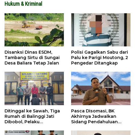
Hukum & Kriminal
Disanksi Dinas ESDM,
Polisi Gagalkan Sabu dari
Tambang Sirtu di Sungai
Palu ke Parigi Moutong, 2
Desa Baliara Tetap Jalan
Pengedar Ditangkap
Ditinggal ke Sawah, Tiga
Pasca Disomasi, BK
Rumah di Balinggi Jati
Akhirnya Jadwalkan
Dibobol, Pelaku
Sidang Pendahuluan
Ditangkap Dini Hari
Terhadap Selpina