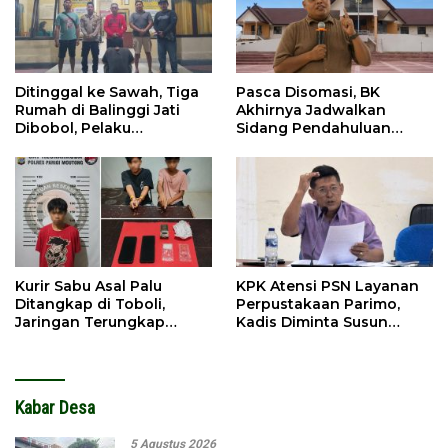
Ditinggal ke Sawah, Tiga
Pasca Disomasi, BK
Rumah di Balinggi Jati
Akhirnya Jadwalkan
Dibobol, Pelaku
Sidang Pendahuluan
Ditangkap Dini Hari
Terhadap Selpina
Kurir Sabu Asal Palu
KPK Atensi PSN Layanan
Ditangkap di Toboli,
Perpustakaan Parimo,
Jaringan Terungkap
Kadis Diminta Susun
Hingga Ampibabo
Laporan
Kabar Desa
5 Agustus 2026