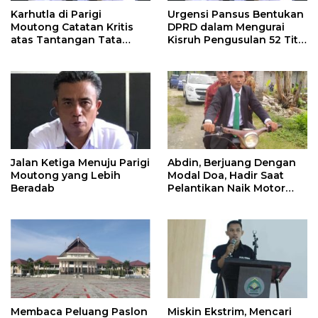
Karhutla di Parigi
Urgensi Pansus Bentukan
Moutong Catatan Kritis
DPRD dalam Mengurai
atas Tantangan Tata
Kisruh Pengusulan 52 Titik
Kelola Mitigasi Bencana
WPR di Parigi Moutong.
Jalan Ketiga Menuju Parigi
Abdin, Berjuang Dengan
Moutong yang Lebih
Modal Doa, Hadir Saat
Beradab
Pelantikan Naik Motor
Butut
Membaca Peluang Paslon
Miskin Ekstrim, Mencari