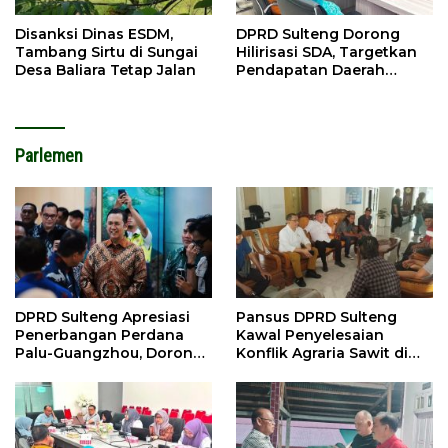
Disanksi Dinas ESDM,
DPRD Sulteng Dorong
Tambang Sirtu di Sungai
Hilirisasi SDA, Targetkan
Desa Baliara Tetap Jalan
Pendapatan Daerah
Meningkat
Parlemen
DPRD Sulteng Apresiasi
Pansus DPRD Sulteng
Penerbangan Perdana
Kawal Penyelesaian
Palu-Guangzhou, Dorong
Konflik Agraria Sawit di
Investasi
Tolitoli