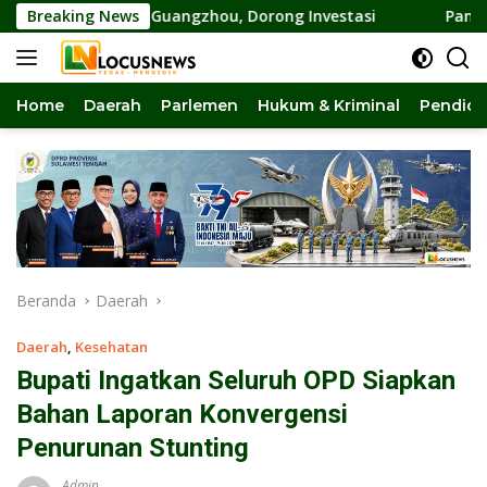
Langsung
a Palu-Guangzhou, Dorong Investasi
Breaking News
Pansus DPRD Sulten
ke
konten
Home
Daerah
Parlemen
Hukum & Kriminal
Pendidi
Beranda
Daerah
Daerah
,
Kesehatan
Bupati Ingatkan Seluruh OPD Siapkan
Bahan Laporan Konvergensi
Penurunan Stunting
Admin