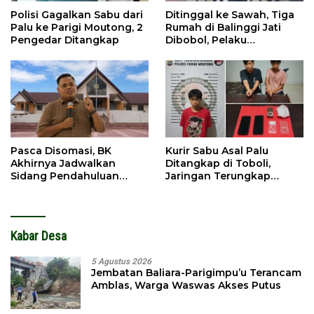
Polisi Gagalkan Sabu dari
Ditinggal ke Sawah, Tiga
Palu ke Parigi Moutong, 2
Rumah di Balinggi Jati
Pengedar Ditangkap
Dibobol, Pelaku
Ditangkap Dini Hari
Pasca Disomasi, BK
Kurir Sabu Asal Palu
Akhirnya Jadwalkan
Ditangkap di Toboli,
Sidang Pendahuluan
Jaringan Terungkap
Terhadap Selpina
Hingga Ampibabo
Kabar Desa
5 Agustus 2026
Jembatan Baliara-Parigimpu’u Terancam
Amblas, Warga Waswas Akses Putus