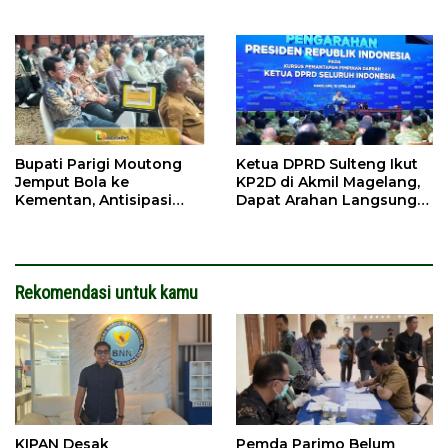
PPPK
Bantuan Pendidikan
Bupati Parigi Moutong
Ketua DPRD Sulteng Ikut
Jemput Bola ke
KP2D di Akmil Magelang,
Kementan, Antisipasi
Dapat Arahan Langsung
Kemarau Ekstrem 2026
dari Presiden
Rekomendasi untuk kamu
KIPAN Desak
Pemda Parimo Belum