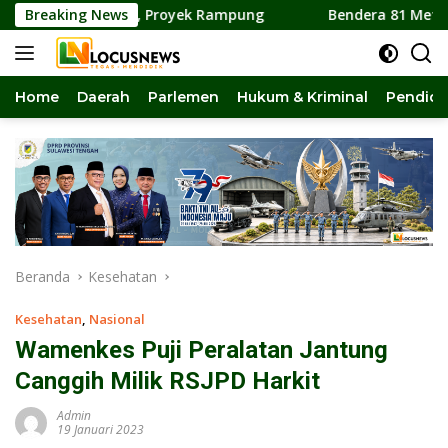
Langsung
 Panas, Proyek Rampung
Breaking News
Bendera 81 Meter Dibentang d
ke
konten
Home
Daerah
Parlemen
Hukum & Kriminal
Pendidi
Beranda
Kesehatan
Kesehatan
,
Nasional
Wamenkes Puji Peralatan Jantung
Canggih Milik RSJPD Harkit
Admin
19 Januari 2023