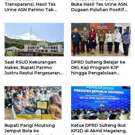
Transparansi, Hasil Tes
Buka Hasil Tes Urine ASN,
Urine ASN Parimo Tak
Dugaan Puluhan Positif
Kunjung Dirilis
Mengemuka
Saat RSUD Kekurangan
DPRD Sulteng Belajar ke
Nakes, Bupati Parimo
DKI, Kaji Program KJP
Justru Restui Pergeseran 5
hingga Pengelolaan
PPPK
Bantuan Pendidikan
Bupati Parigi Moutong
Ketua DPRD Sulteng Ikut
Jemput Bola ke
KP2D di Akmil Magelang,