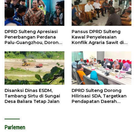
DPRD Sulteng Apresiasi
Pansus DPRD Sulteng
Penerbangan Perdana
Kawal Penyelesaian
Palu-Guangzhou, Dorong
Konflik Agraria Sawit di
Investasi
Tolitoli
Disanksi Dinas ESDM,
DPRD Sulteng Dorong
Tambang Sirtu di Sungai
Hilirisasi SDA, Targetkan
Desa Baliara Tetap Jalan
Pendapatan Daerah
Meningkat
Parlemen