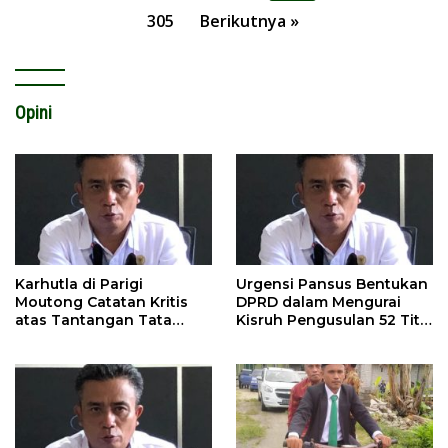
pos
305
Berikutnya »
Opini
Karhutla di Parigi
Urgensi Pansus Bentukan
Moutong Catatan Kritis
DPRD dalam Mengurai
atas Tantangan Tata
Kisruh Pengusulan 52 Titik
Kelola Mitigasi Bencana
WPR di Parigi Moutong.