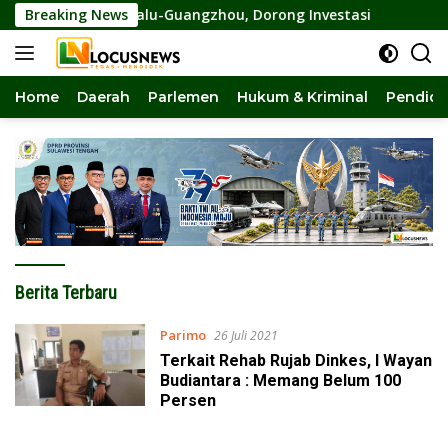
Langsung
 Perdana Palu-Guangzhou, Dorong Investasi
Breaking News
Pansus DPR
ke
konten
Home
Daerah
Parlemen
Hukum & Kriminal
Pendidi
locusnews.id
Berita Terbaru
Parimo
26 Juli 2021
Terkait Rehab Rujab Dinkes, I Wayan
Budiantara : Memang Belum 100
Persen