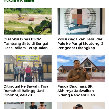
Hukum & Kriminal
Disanksi Dinas ESDM,
Polisi Gagalkan Sabu dari
Tambang Sirtu di Sungai
Palu ke Parigi Moutong, 2
Desa Baliara Tetap Jalan
Pengedar Ditangkap
Ditinggal ke Sawah, Tiga
Pasca Disomasi, BK
Rumah di Balinggi Jati
Akhirnya Jadwalkan
Dibobol, Pelaku
Sidang Pendahuluan
Ditangkap Dini Hari
Terhadap Selpina